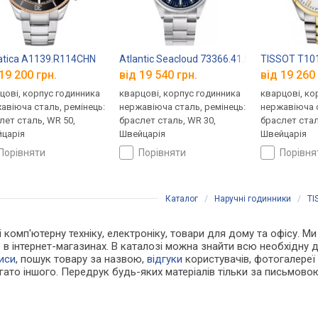
ver II SMWGH2200301
atica A1139.R114CHN
Atlantic Seacloud 73366.41.51
TISSOT T101
19 200 грн.
від 19 540 грн.
від 19 260 
цові, корпус годинника
кварцові, корпус годинника
кварцові, ко
авіюча сталь, ремінець:
нержавіюча сталь, ремінець:
нержавіюча с
лет сталь, WR 50,
браслет сталь, WR 30,
браслет стал
царія
Швейцарія
Швейцарія
порівняти
порівняти
порівн
Каталог
/
Наручні годинники
/
TI
 і комп'ютерну техніку, електроніку, товари для дому та офісу. М
ю в інтернет-магазинах. В каталозі можна знайти всю необхідну
иси
, пошук товару за назвою,
відгуки
користувачів, фотогалереї т
агато іншого. Передрук будь-яких матеріалів тільки за письмово