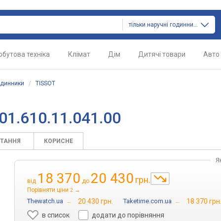
тільки наручні годинники
обутова техніка
Клімат
Дім
Дитячі товари
Авто
одинники
/
TISSOT
01.610.11.041.00
ИТАННЯ
КОРИСНЕ
Я
18 370
20 430
грн.
від
до
Порівняти ціни
→
2
Thewatch.ua
→
20 430 грн.
Taketime.com.ua
→
18 370 грн
в список
додати до порівняння