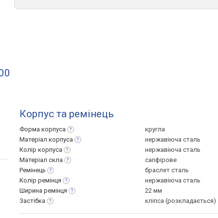
.00
Корпус та ремінець
Форма
корпуса
кругла
Матеріал
корпуса
нержавіюча сталь
Колір
корпуса
нержавіюча сталь
Матеріал
скла
сапфірове
Ремінець
браслет сталь
Колір
ремінця
нержавіюча сталь
Ширина
ремінця
22 мм
Застібка
кліпса (розкладається)