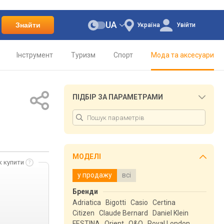
UA
Знайти
Україна
Увійти
Інструмент
Туризм
Спорт
Мода та аксесуари
ПІДБІР ЗА ПАРАМЕТРАМИ
МОДЕЛІ
к купити
у продажу
всі
Бренди
Adriatica
Bigotti
Casio
Certina
.
Citizen
Claude Bernard
Daniel Klein
FESTINA
Orient
Q&Q
Royal London