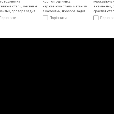
ус годинника
корпус годинника
нержавіюча с
авіюча сталь, механізм
нержавіюча сталь, механізм
з каменями, 
менями, прозора задня
з каменями, прозора задня
браслет стал
ка, ремінець: браслет
кришка, ремінець: браслет
Швейцарія
порівняти
порівняти
порівн
ь, WR 100, Швейцарія
сталь, WR 100, Швейцарія