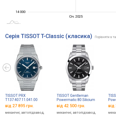
14 000
Січ. 2027
Лип.
Січ. 2025
L
Серія TISSOT T-Classic (класика)
Порівняти в т
TISSOT PRX
TISSOT Gentleman
TIS
T137.407.11.041.00
Powermatic 80 Silicium
Powe
T127.407.11.051.00
T127
від 27 895 грн.
від 42 500 грн.
від 
механічні, автопідзавод,
механічні, автопідзавод,
меха