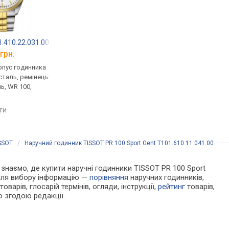
.410.22.031.00
Certina DS-8 C045.410.11.011.00
Armani AR70010
грн.
від 17 395 грн.
від 19 512 грн.
рпус годинника
кварцові, корпус годинника
кварцові, корпус го
таль, ремінець:
нержавіюча сталь, ремінець:
нержавіюча сталь, р
ь, WR 100,
браслет сталь, WR 100,
браслет сталь, WR 10
Швейцарія
Італія
яти
порівняти
порівняти
SSOT
/
Наручний годинник TISSOT PR 100 Sport Gent T101.610.11.041.00
и знаємо, де купити наручні годинники TISSOT PR 100 Sport
 для вибору інформацію —
порівняння
наручних годинників,
оварів, глосарій термінів, огляди, інструкції,
рейтинг
товарів,
ю згодою редакції.