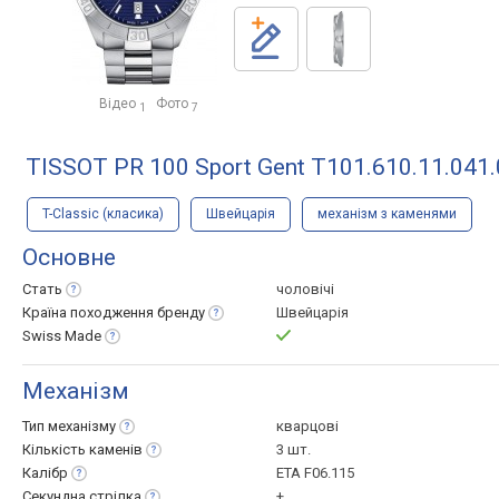
Відео
Фото
1
7
TISSOT PR 100 Sport Gent T101.610.11.041
T-Classic (класика)
Швейцарія
механізм з каменями
Основне
Стать
чоловічі
Країна походження
бренду
Швейцарія
Swiss
Made
Механізм
Тип
механізму
кварцові
Кількість
каменів
3 шт.
Калібр
ETA F06.115
Секундна
стрілка
+