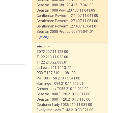
Seastar 1000 Chr…20.417.17.041.00
Seastar 1000 Pow…20.407.11.041.03
Gentleman Powerm…27.407.11.041.00
Gentleman Powerm…27.407.11.051.00
Gentleman Powerm…27.407.16.041.01
Seastar 2000 Pro…20.607.11.041.01
Ще моделі
↓
жіночі
T072.207.11.128.00
T122.210.11.033.00
T122.210.22.033.01
Le Locle T41.1.113.77
PRX T137.210.11.081.00
PR 100 T150.210.11.041.00
Flamingo T094.210.11.116.01
Carson Lady T085.210.11.011.00
Seastar 1000 T120.210.11.011.00
Seastar 1000 T120.210.17.116.00
Couturier Lady T035.210.11.031.00
Everytime Lady T143.210.33.021.00