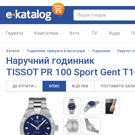
Гаджети
Комп'ютери
Фото
TV
Аудіо
П
Каталог
/
Годинники, прикраси й аксесуари
/
Годинники
/
Наручні г
Наручний годинник
TISSOT PR 100 Sport Gent T1
ДЕ КУПИТИ
ОПИС
ВІДГУКИ
ПОСТАВИТИ ЗАП
2