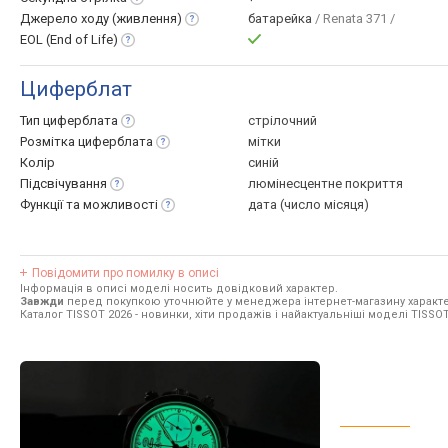
Джерело ходу
(живлення)
батарейка
/ Renata 371 /
EOL (End of
Life)
Циферблат
Тип
циферблата
стрілочний
Розмітка
циферблата
мітки
Колір
синій
Підсвічування
люмінесцентне покриття
Функції та
можливості
дата (число місяця)
Повідомити про помилку в описі
Інформація в описі моделі носить довідковий характер.
Завжди
перед покупкою уточнюйте у менеджера інтернет-магазину характе
Каталог TISSOT 2026
- новинки, хіти продажів і найактуальніші моделі TISSOT