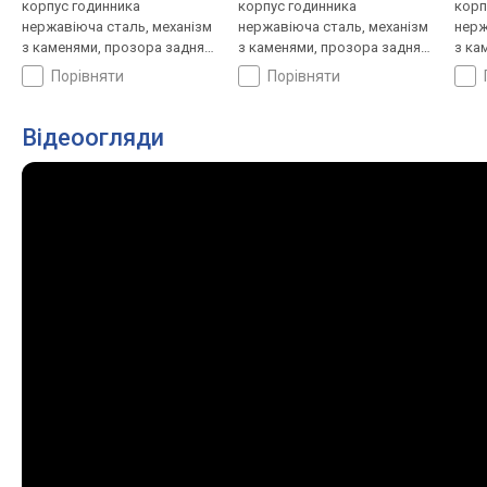
корпус годинника
корпус годинника
корп
нержавіюча сталь, механізм
нержавіюча сталь, механізм
нерж
з каменями, прозора задня
з каменями, прозора задня
з ка
кришка, ремінець: браслет
кришка, ремінець: браслет
криш
порівняти
порівняти
сталь, WR 100, Швейцарія
сталь, WR 100, Швейцарія
стал
Відеоогляди