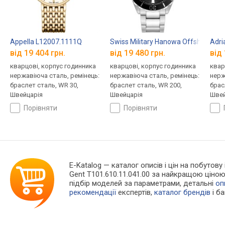
Appella L12007.1111Q
Swiss Military Hanowa Offshore Di
Adri
від 19 404 грн.
від 19 480 грн.
від 
кварцові, корпус годинника
кварцові, корпус годинника
квар
нержавіюча сталь, ремінець:
нержавіюча сталь, ремінець:
нерж
браслет сталь, WR 30,
браслет сталь, WR 200,
брас
Швейцарія
Швейцарія
Швей
порівняти
порівняти
E-Katalog
— каталог описів і цін на побутову
Gent T101.610.11.041.00 за найкращою ціно
підбір моделей за параметрами, детальні
оп
рекомендації
експертів,
каталог брендів
і б