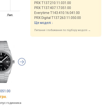
PRX T137.210.11.031.00
PRX T137.407.17.051.00
Everytime T143.410.16.041.00
Лип.
PRX Digital T137.263.11.050.00
Ще моделі
↓
Питання і побажання по підбору моделі →
TISSOT Gentleman
TISSOT PRX
.051.00
Powermatic 80 Silicium
T137.410.11.041.00
T127.407.11.041.00
грн.
від 46 500 грн.
від 16 900 грн.
рпус годинника
механічні, автопідзавод,
кварцові, корпус го