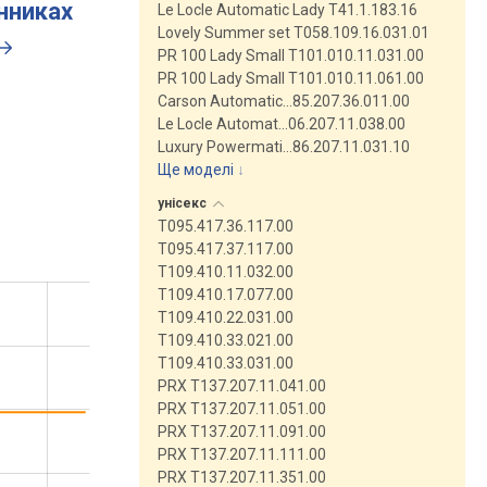
инниках
Le Locle Automatic Lady T41.1.183.16
Lovely Summer set T058.109.16.031.01
PR 100 Lady Small T101.010.11.031.00
PR 100 Lady Small T101.010.11.061.00
Carson Automatic…85.207.36.011.00
Le Locle Automat…06.207.11.038.00
Luxury Powermati…86.207.11.031.10
Ще моделі
↓
унісекс
T095.417.36.117.00
T095.417.37.117.00
T109.410.11.032.00
T109.410.17.077.00
T109.410.22.031.00
T109.410.33.021.00
T109.410.33.031.00
PRX T137.207.11.041.00
PRX T137.207.11.051.00
PRX T137.207.11.091.00
PRX T137.207.11.111.00
PRX T137.207.11.351.00