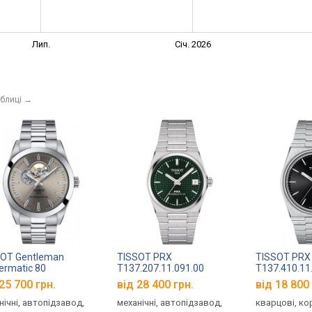
Лип.
Січ. 2026
аблиці
→
SOT Gentleman
TISSOT PRX
TISSOT PRX
rmatic 80
T137.207.11.091.00
T137.410.11
.407.11.081.00
25 700 грн.
від 28 400 грн.
від 18 800 
нічні, автопідзавод,
механічні, автопідзавод,
кварцові, ко