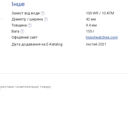
Інше
Захист від
води
100 WR / 10 ATM
Діаметр /
ширина
42 мм
Товщина
9.4 мм
Вага
155 г
Офіційний сайт
tissotwatches.com
Дата додавання на E-Katalog
лютий 2021
ристики і комплектацію товару
.