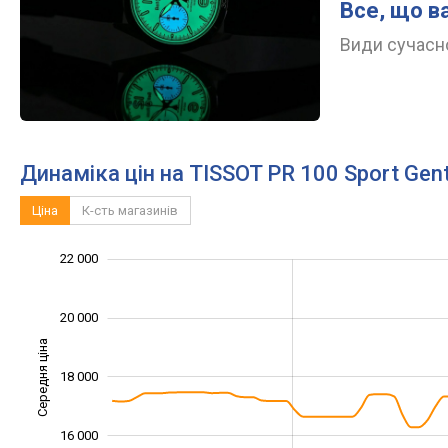
Все, що в
Види сучасно
Динаміка цін на TISSOT PR 100 Sport Gen
Ціна
К-сть магазинів
12 000
13 000
15 000
17 000
24 000
10 000
22 000
20 000
Середня ціна
18 000
14 000
16 000