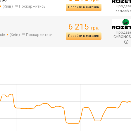
200
Продаве
(Київ)
Поскаржитись
Перейти в магазин
777Mark
6 215
грн.
Продаве
ків
(Київ)
Поскаржитись
Перейти в магазин
CHRONO