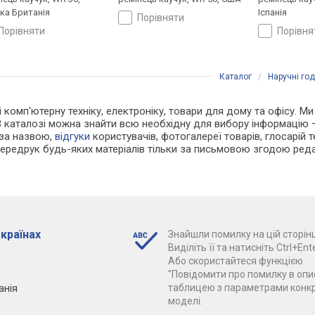
ка Британія
Іспанія
порівняти
порівняти
порівн
Каталог
/
Наручні го
 і комп'ютерну техніку, електроніку, товари для дому та офісу. М
В каталозі можна знайти всю необхідну для вибору інформацію
 за назвою,
відгуки
користувачів, фотогалереї товарів, глосарій те
Передрук будь-яких матеріалів тільки за письмовою згодою реда
 країнах
Знайшли помилку на цій сторінц
Виділіть її та натисніть Ctrl+Ente
Або скористайтеся функцією
"Повідомити про помилку в опис
анія
таблицею з параметрами конк
моделі.