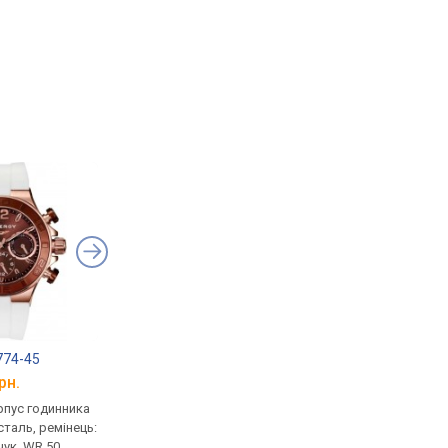
774-45
Orient SX00003W
Orient UT0J001B
рн.
від 6 950 грн.
від 5 680 грн.
рпус годинника
кварцові, корпус годинника
кварцові, корпус го
таль, ремінець:
нержавіюча сталь, ремінець:
нержавіюча сталь, р
чук, WR 50,
ремінець каучук, WR 50,
ремінець каучук, WR 