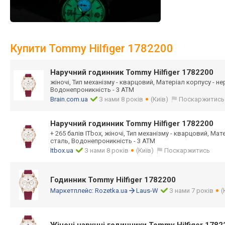
Купити Tommy Hilfiger 1782200
Наручний годинник Tommy Hilfiger 1782200
жіночі, Тип механізму - кварцовий, Матеріал корпусу - н
Водонепроникність - 3 АТМ
Brain.com.ua
З нами 8 років
(Київ)
Поскаржитись
Наручний годинник Tommy Hilfiger 1782200
+ 265 балів ITbox, жіночі, Тип механізму - кварцовий, Ма
сталь, Водонепроникність - 3 АТМ
Itbox.ua
З нами 8 років
(Київ)
Поскаржитись
Годинник Tommy Hilfiger 1782200
Маркетплейс:
Rozetka.ua
Laus-W
З нами 7 років
(