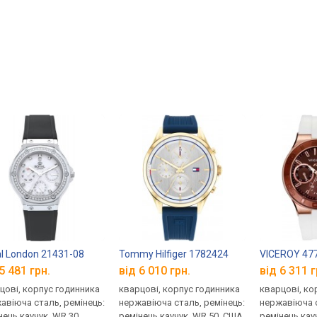
l London 21431-08
Tommy Hilfiger 1782424
VICEROY 47
5 481 грн.
від 6 010 грн.
від 6 311 г
цові, корпус годинника
кварцові, корпус годинника
кварцові, ко
авіюча сталь, ремінець:
нержавіюча сталь, ремінець:
нержавіюча с
нець каучук, WR 30,
ремінець каучук, WR 50, США
ремінець кау