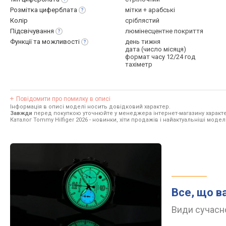
Розмітка
циферблата
мітки + арабські
Колір
сріблястий
Підсвічування
люмінесцентне покриття
Функції та
можливості
день тижня
дата (число місяця)
формат часу 12/24 год
тахіметр
Повідомити про помилку в описі
Інформація в описі моделі носить довідковий характер.
Завжди
перед покупкою уточнюйте у менеджера інтернет-магазину характе
Каталог Tommy Hilfiger 2026
- новинки, хіти продажів і найактуальніші моделі
Все, що в
Види сучасно