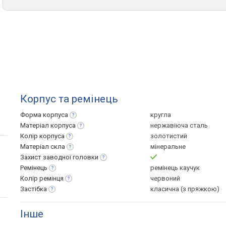
Корпус та ремінець
Форма
корпуса
кругла
Матеріал
корпуса
нержавіюча сталь
Колір
корпуса
золотистий
Матеріал
скла
мінеральне
Захист заводної
головки
Ремінець
ремінець каучук
Колір
ремінця
червоний
Застібка
класична (з пряжкою)
Інше