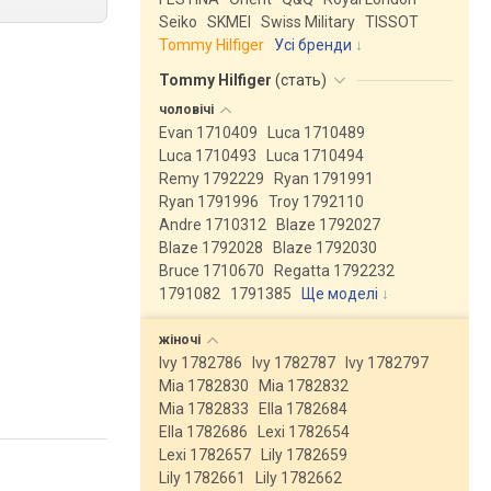
Seiko
SKMEI
Swiss Military
TISSOT
Tommy Hilfiger
Усі бренди
Tommy Hilfiger
(
стать
)
чоловічі
Evan 1710409
Luca 1710489
Luca 1710493
Luca 1710494
Remy 1792229
Ryan 1791991
Ryan 1791996
Troy 1792110
Andre 1710312
Blaze 1792027
Blaze 1792028
Blaze 1792030
Bruce 1710670
Regatta 1792232
1791082
1791385
Ще моделі
↓
жіночі
Ivy 1782786
Ivy 1782787
Ivy 1782797
Mia 1782830
Mia 1782832
Mia 1782833
Ella 1782684
Ella 1782686
Lexi 1782654
Lexi 1782657
Lily 1782659
Lily 1782661
Lily 1782662