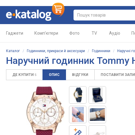
Гаджети
Комп'ютери
Фото
TV
Аудіо
П
Каталог
/
Годинники, прикраси й аксесуари
/
Годинники
/
Наручні г
Наручний годинник Tommy Hi
ДЕ КУПИТИ
ОПИС
ВІДГУКИ
ПОСТАВИТИ ЗАП
5