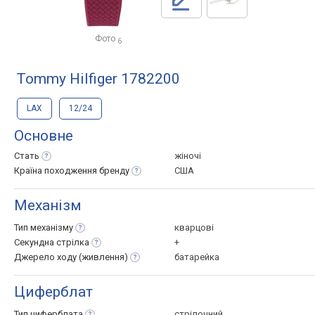
Фото
6
Tommy Hilfiger 1782200
LAX
12/24
Основне
Стать
жіночі
Країна походження
бренду
США
Механізм
Тип
механізму
кварцові
Секундна
стрілка
+
Джерело ходу
(живлення)
батарейка
Циферблат
Тип
циферблата
стрілочний