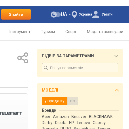
UA
Знайти
Україна
Увійти
Інструмент
Туризм
Спорт
Мода та аксесуари
ПІДБІР ЗА ПАРАМЕТРАМИ
МОДЕЛІ
у продажу
всі
Бренди
Acer
Amazon
Becover
BLACKHAWK
Derby
Dicota
HP
Lenovo
Osprey
Promate
PURO
SwitchEasy
Tigernu