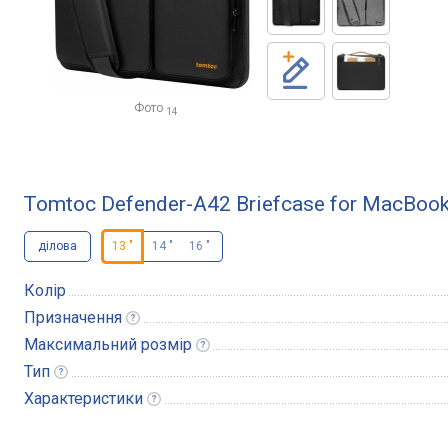
Фото
14
Tomtoc Defender-A42 Briefcase for MacBook
ділова
13 "
14 "
16 "
Колір
Призначення
Максимальний
розмір
Тип
Характеристики