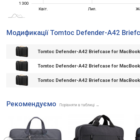
1 300
Січ. 2025
Жовт.
Квіт.
Лип.
Ж
L
Модификації Tomtoc Defender-A42 Brief
Tomtoc Defender-A42 Briefcase for MacBoo
Tomtoc Defender-A42 Briefcase for MacBoo
Tomtoc Defender-A42 Briefcase for MacBoo
Рекомендуємо
Порівняти в таблиці
→