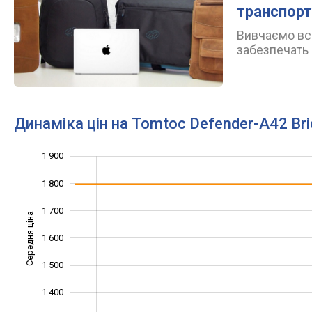
транспорт
Вивчаємо всі
забезпечать 
Динаміка цін на Tomtoc Defender-A42 Br
1 900
1 100
1 200
2 000
1 800
1 700
Середня ціна
1 600
1 300
1 500
1 400