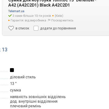
A42 (A42C2D1) Black A42C2D1
Telemart.ua
З нами більше 10-ти років
(Київ)
Гарантія: від виробника
Поскаржитись
в список
додати до порівняння
 13
діловий стиль
13 "
сумка
наявність зовнішніх відділень
дод. внутрішні відділення
плечовий ремінь