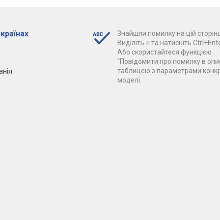
 країнах
Знайшли помилку на цій сторінц
Виділіть її та натисніть Ctrl+Ente
Або скористайтеся функцією
"Повідомити про помилку в опис
анія
таблицею з параметрами конк
моделі.