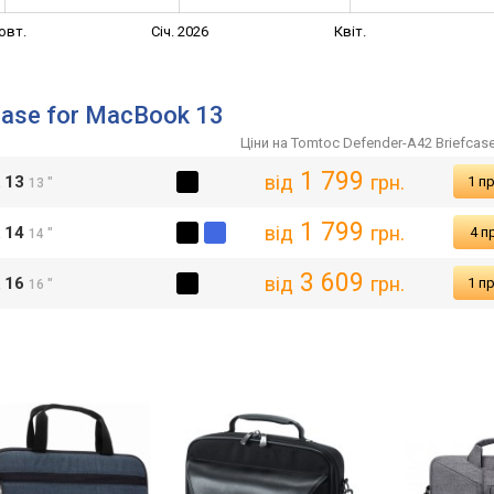
овт.
Січ. 2026
Квіт.
case for MacBook 13
Ціни на Tomtoc Defender-A42 Briefcas
1 799
від
грн.
k 13
1 п
13 "
1 799
від
грн.
k 14
4 п
14 "
3 609
від
грн.
k 16
1 п
16 "