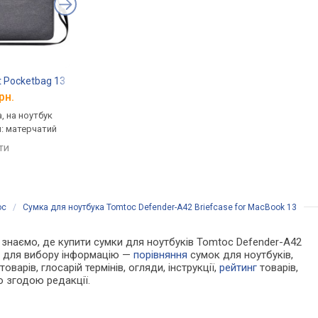
t Pocketbag 13
Incase Compass Brief Bag 13
Sumdex PON-301
рн.
від 1 549 грн.
від 434 грн.
, на ноутбук
ділова, сумка, на ноутбук
ділова, сумка, на ноу
л: матерчатий
13 ", матеріал: нейлон
15.4 ", матеріал: полі
яти
порівняти
порівняти
oc
/
Сумка для ноутбука Tomtoc Defender-A42 Briefcase for MacBook 13
Ми знаємо, де купити сумки для ноутбуків Tomtoc Defender-A42
ну для вибору інформацію —
порівняння
сумок для ноутбуків,
оварів, глосарій термінів, огляди, інструкції,
рейтинг
товарів,
ю згодою редакції.