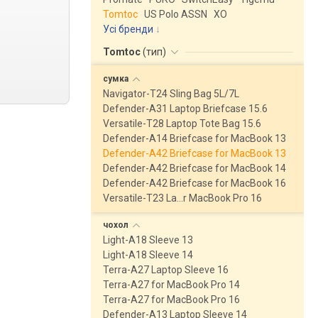
Tomtoc
US Polo ASSN
XO
Усі бренди
Tomtoc
(
тип
)
сумка
Navigator-T24 Sling Bag 5L/7L
Defender-A31 Laptop Briefcase 15.6
Versatile-T28 Laptop Tote Bag 15.6
Defender-A14 Briefcase for MacBook 13
Defender-A42 Briefcase for MacBook 13
Defender-A42 Briefcase for MacBook 14
Defender-A42 Briefcase for MacBook 16
Versatile-T23 La…r MacBook Pro 16
чохол
Light-A18 Sleeve 13
Light-A18 Sleeve 14
Terra-A27 Laptop Sleeve 16
Terra-A27 for MacBook Pro 14
Terra-A27 for MacBook Pro 16
Defender-A13 Laptop Sleeve 14