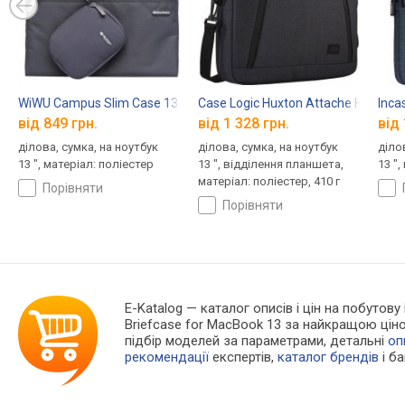
WiWU Campus Slim Case 13
Case Logic Huxton Attache HUXA-2
Inca
від 849 грн.
від 1 328 грн.
від 
ділова, сумка, на ноутбук
ділова, сумка, на ноутбук
діло
13 ", матеріал: поліестер
13 ", відділення планшета,
13 ",
матеріал: поліестер, 410 г
порівняти
порівняти
E-Katalog
— каталог описів і цін на побутову
Briefcase for MacBook 13 за найкращою цін
підбір моделей за параметрами, детальні
оп
рекомендації
експертів,
каталог брендів
і б