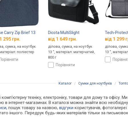
13
se Carry Zip Brief 13
Dicota MultiSlight
Tech-Protec
1 295 грн.
від 1 649 грн.
від 1 299 г
ва, сумка, на ноутбук
ділова, сумка, на ноутбук
ділова, сумка
 матеріал: поліестер
13 ", матеріал: матерчатий,
13 ", матеріа
800 г
порівняти
порівн
порівняти
Каталог
/
Сумки для ноутбуків
/
Tomt
 і комп'ютерну техніку, електроніку, товари для дому та офісу. 
ою в інтернет-магазинах. В каталозі можна знайти всю необхід
иси
, пошук товару за назвою,
відгуки
користувачів, фотогалереї т
агато іншого. Передрук будь-яких матеріалів тільки за письмово