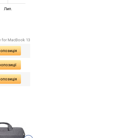
Лип.
e for MacBook 13
ропозиція
ропозиції
ропозиція