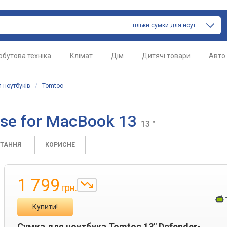
тільки сумки для ноутбуків
обутова техніка
Клімат
Дім
Дитячі товари
Авто
 ноутбуків
/
Tomtoc
ase for MacBook 13
13 "
ИТАННЯ
КОРИСНЕ
1 799
грн.
Купити!
Сумка для ноутбука Tomtoc 13" Defender-