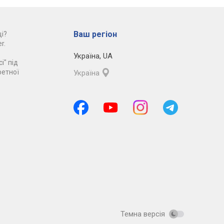
Ваш регіон
і?
r.
Україна
,
UA
і" під
ретної
Україна
Темна версія