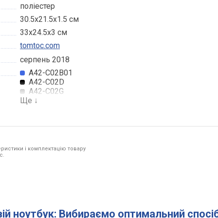
поліестер
30.5x21.5x1.5 см
33x24.5x3 см
tomtoc.com
серпень 2018
A42-C02B01
A42-C02D
A42-C02G
Ще
↓
ристики і комплектацію товару
c.
вій ноутбук: Вибираємо оптимальний спосі