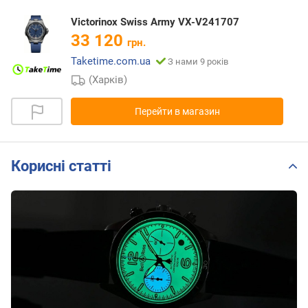
Victorinox Swiss Army VX-V241707
33 120
грн.
Taketime.com.ua
З нами 9 років
(Харків)
Перейти в магазин
Корисні статті