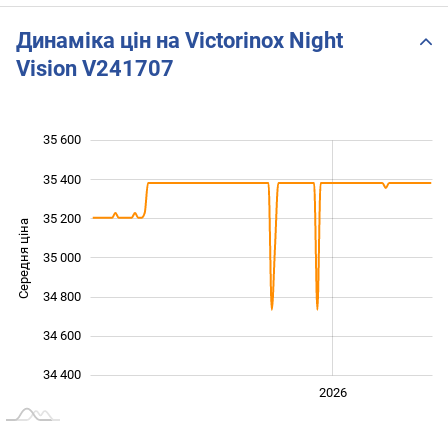
Динаміка цін на Victorinox Night
Vision V241707
35 600
 000
 200
 800
35 400
35 200
Середня ціна
35 000
34 400
34 800
34 600
34 400
2024
2025
2028
2026
L