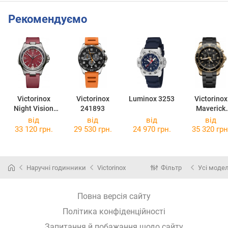
Рекомендуємо
Victorinox
Victorinox
Luminox 3253
Victorinox
Night Vision
241893
Maverick
V241717
Chrono
від
від
від
від
V249099
33 120 грн.
29 530 грн.
24 970 грн.
35 320 грн
Наручні годинники
Victorinox
Фільтр
Усі модел
Повна версія сайту
Політика конфіденційності
Запитання й побажання щодо сайту