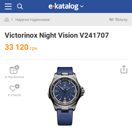
Наручні годинники
Фільтр
Шукали
раніше
Victorinox Night Vision V241707
33 120
грн.
в порівняння
в список