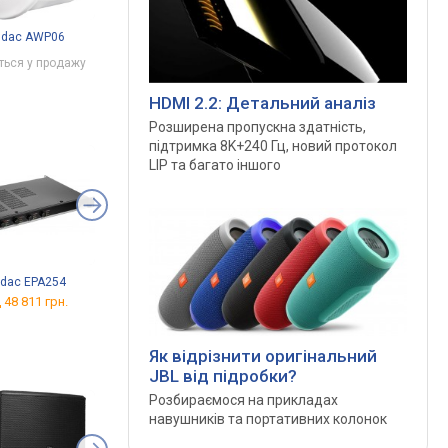
dac AWP06
Audac CS2.1
Audac CS3.1
ться у продажу
Очікується у продажу
Очікується у продажу
HDMI 2.2: Детальний аналіз
Розширена пропускна здатність,
підтримка 8K+240 Гц, новий протокол
LIP та багато іншого
dac EPA254
Audac COM12
Audac COM24
 48 811 грн.
від 40 153 грн.
від 52 316 грн.
Як відрізнити оригінальний
JBL від підробки?
Розбираємося на прикладах
навушників та портативних колонок