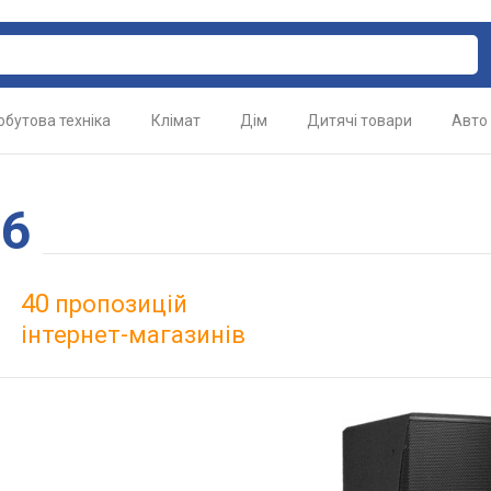
обутова техніка
Клімат
Дім
Дитячі товари
Авто
26
40
пропозицій
інтернет-магазинів