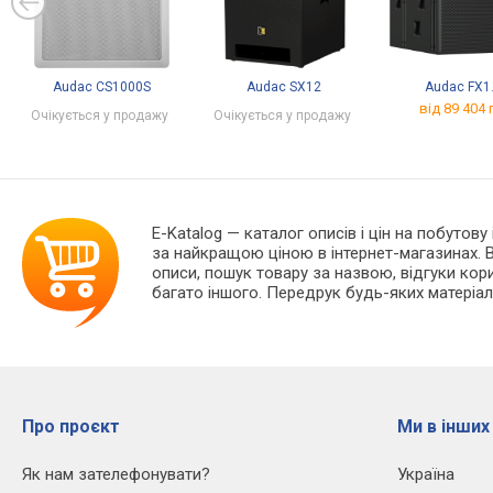
Audac CS1000S
Audac SX12
Audac FX1
від 89 404 
Очікується у продажу
Очікується у продажу
E-Katalog
— каталог описів і цін на побутову
за найкращою ціною в інтернет-магазинах. В
описи, пошук товару за назвою, відгуки корис
багато іншого. Передрук будь-яких матеріал
Про проєкт
Ми в інших
Як нам зателефонувати?
Україна