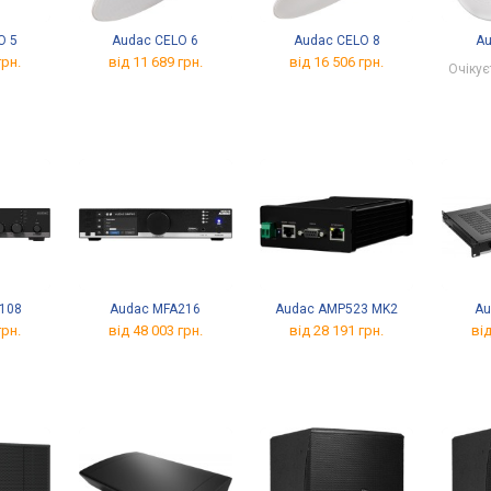
O 5
Audac CELO 6
Audac CELO 8
Au
грн.
від 11 689 грн.
від 16 506 грн.
Очікує
108
Audac MFA216
Audac AMP523 MK2
Au
грн.
від 48 003 грн.
від 28 191 грн.
від