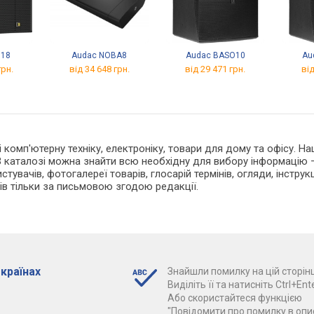
.18
Audac NOBA8
Audac BASO10
Au
грн.
від 34 648 грн.
від 29 471 грн.
від
 і комп'ютерну техніку, електроніку, товари для дому та офісу. 
 каталозі можна знайти всю необхідну для вибору інформацію —
тувачів, фотогалереї товарів, глосарій термінів, огляди, інструкц
ів тільки за письмовою згодою редакції.
 країнах
Знайшли помилку на цій сторінц
Виділіть її та натисніть Ctrl+Ente
Або скористайтеся функцією
"Повідомити про помилку в опис