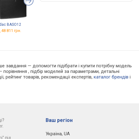
dac BASO12
Audac BASO15
Audac BASO18
 48 811 грн.
від 64 148 грн.
від 82 226 грн.
Наше завдання — допомогти підібрати і купити потрібну модель
 порівняння , підбір моделей за параметрами, детальні
ії, рейтинг товарів, рекомендації експертів,
каталог брендів
і
Ваш регіон
і?
r.
Україна
,
UA
і" під