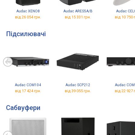
Audac XENO8
Audac ARES5A/B
Audac CEL
від 26 054 грн.
від 15 331 грн.
від 10 750 
Підсилювачі
Audac COM104
Audac SCP212
Audac COM
від 17 424 грн.
від 39 055 грн.
від 22 927 
Сабвуфери