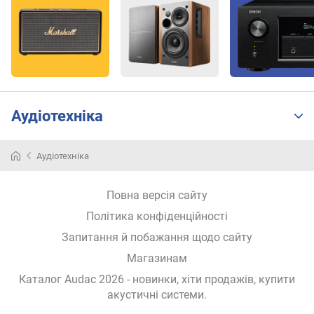
н
і
с
т
ь
(
В
т
Аудіотехніка
)
B
Аудіотехніка
l
u
Повна версія сайту
e
t
Політика конфіденційності
o
Запитання й побажання щодо сайту
o
Магазинам
t
h
Каталог Audac 2026
- новинки, хіти продажів,
купити
акустичні системи
.
д