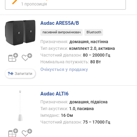
1 пропозиція
м
а
к
Audac ARES5A/B
с
пасивний випромінювач
Bluetooth
и
м
Призначення:
домашня, настінна
а
Тип акустики:
комплект 2.0, активна
л
Частотний діапазон:
80 – 20000 Гц
ь
Номінальна потужність:
80 Вт
н
Очікується у продажу
а
Запитати
п
о
т
Audac ALTI6
у
Призначення:
домашня, підвісна
ж
Тип акустики:
1.0, пасивна
н
Імпеданс:
16 Ом
і
Частотний діапазон:
75 – 17000 Гц
с
т