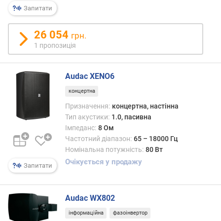
р
Запитати
н
і
26 054
грн.
с
1 пропозиція
т
ю
Audac XENO6
в
і
концертна
д
Призначення:
концертна, настінна
д
Тип акустики:
1.0, пасивна
е
Імпеданс:
8 Ом
ш
Частотний діапазон:
65 – 18000 Гц
е
Номінальна потужність:
80 Вт
в
Очікується у продажу
и
Запитати
х
д
о
Audac WX802
д
інформаційна
фазоінвертор
о