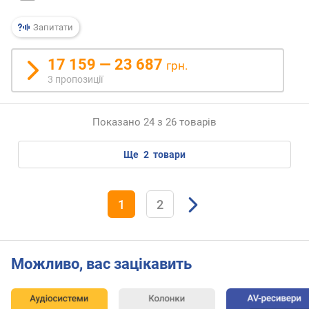
ь
п
Запитати
і
д
с
17 159 — 23 687
грн.
и
3 пропозиції
л
ю
в
Показано 24 з 26 товарів
а
ч
ще
2
товари
а
(
В
т
1
2
)
п
о
Можливо, вас зацікавить
т
у
ж