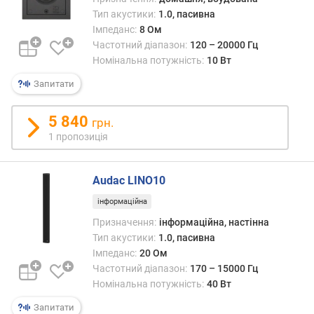
а
Тип акустики:
1.0, пасивна
л
Імпеданс:
8 Ом
/
Частотний діапазон:
120 – 20000 Гц
ш
Номінальна потужність:
10 Вт
у
м
Запитати
(
д
5 840
грн.
Б
1 пропозиція
)
с
Audac LINO10
у
м
інформаційна
а
Призначення:
інформаційна, настінна
р
Тип акустики:
1.0, пасивна
н
Імпеданс:
20 Ом
а
Частотний діапазон:
170 – 15000 Гц
н
Номінальна потужність:
40 Вт
о
м
Запитати