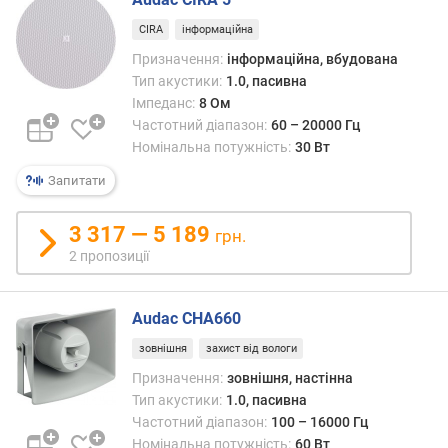
м
CIRA
інформаційна
і
н
Призначення:
інформаційна, вбудована
.
Тип акустики:
1.0, пасивна
ч
Імпеданс:
8 Ом
а
Частотний діапазон:
60 – 20000 Гц
с
Номінальна потужність:
30 Вт
т
Запитати
о
т
а
3 317 — 5 189
грн.
(
2 пропозиції
Г
ц
)
Audac CHA660
м
зовнішня
захист від вологи
а
Призначення:
зовнішня, настінна
к
Тип акустики:
1.0, пасивна
с
Частотний діапазон:
100 – 16000 Гц
.
Номінальна потужність:
60 Вт