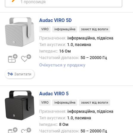
е
1 пропозиція
в
и
х
Audac VIRO 5D
VIRO
інформаційна
захист від вологи
з
а
Призначення:
інформаційна, підвісна
в
Тип акустики:
1.0, пасивна
і
Імпеданс:
16 Ом
д
Частотний діапазон:
50 – 20000 Гц
г
Очікується у продажу
у
Запитати
к
а
м
Audac VIRO 5
и
VIRO
інформаційна
захист від вологи
з
Призначення:
інформаційна, підвісна
а
д
Тип акустики:
1.0, пасивна
а
Імпеданс:
8 Ом
т
Частотний діапазон:
50 – 20000 Гц