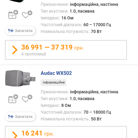
р
Призначення:
інформаційна, настінна
о
Тип акустики:
1.0, пасивна
г
Імпеданс:
16 Ом
и
Частотний діапазон:
60 – 17000 Гц
х
Запитати
Номінальна потужність:
70 Вт
в
36 991 — 37 319
грн.
і
д
4 пропозиції
д
о
Audac WX502
р
о
інформаційна
г
Призначення:
інформаційна, настінна
и
Тип акустики:
1.0, пасивна
х
Імпеданс:
8 Ом
д
Частотний діапазон:
70 – 18000 Гц
о
Запитати
д
Номінальна потужність:
50 Вт
е
ш
16 241
грн.