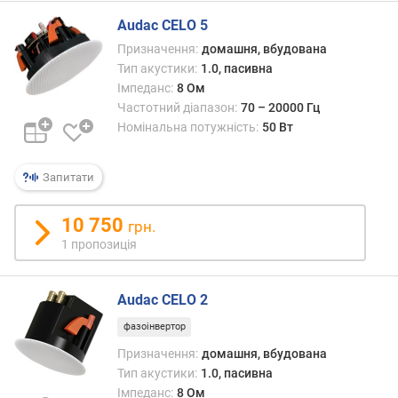
о
н
Audac CELO 5
т
Призначення:
домашня, вбудована
(
Тип акустики:
1.0, пасивна
В
Імпеданс:
8 Ом
т
Частотний діапазон:
70 – 20000 Гц
/
Номінальна потужність:
50 Вт
к
а
н
Запитати
а
л
10 750
грн.
)
1 пропозиція
т
и
Audac CELO 2
л
(
фазоінвертор
В
Призначення:
домашня, вбудована
т
Тип акустики:
1.0, пасивна
/
Імпеданс:
8 Ом
к