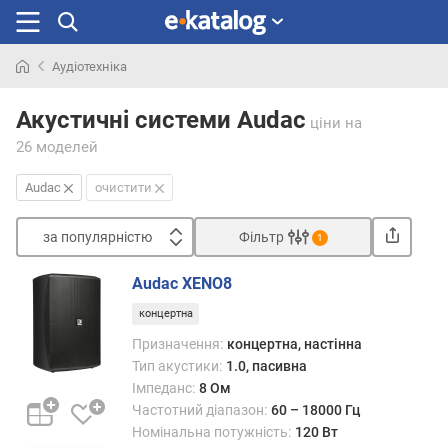
Аудіотехніка
Шукали
раніше
Акустичні системи Audac
ціни
на
26 моделей
Audac
очистити
за популярністю
Фільтр
1
Сортувати
Audac XENO8
з
концертна
а
п
Призначення:
концертна, настінна
о
Тип акустики:
1.0, пасивна
п
Імпеданс:
8 Ом
у
Частотний діапазон:
60 – 18000 Гц
л
Номінальна потужність:
120 Вт
я