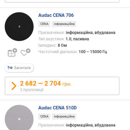
а
н
Audac CENA 706
а
л
CENA
інформаційна
і
Призначення:
інформаційна, вбудована
в
Тип акустики:
1.0, пасивна
Імпеданс:
8 Ом
к
Частотний діапазон:
100 – 15000 Гц
і
л
ь
Запитати
к
і
2 682 — 2 704
грн.
с
2 пропозиції
т
ь
д
Audac CENA 510D
и
н
CENA
інформаційна
а
Призначення:
інформаційна, вбудована
м