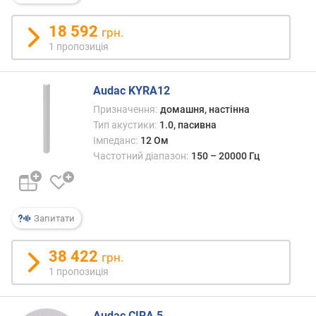
і
н
18 592
а
грн.
л
1 пропозиція
ь
н
Audac KYRA12
а
п
Призначення:
домашня, настінна
о
Тип акустики:
1.0, пасивна
т
Імпеданс:
12 Ом
у
Частотний діапазон:
150 – 20000 Гц
ж
н
і
с
Запитати
т
ь
(
38 422
грн.
В
1 пропозиція
т
)
Audac CIRA 5