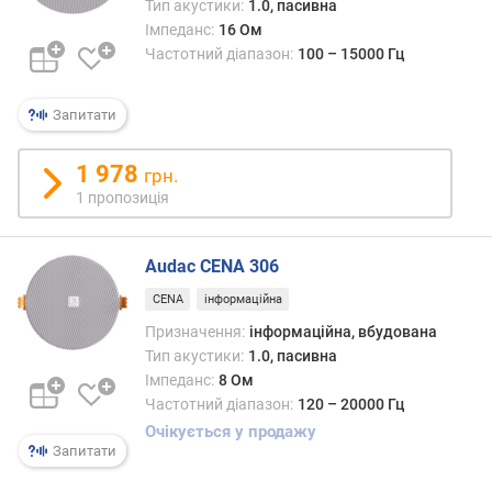
Тип акустики:
1.0, пасивна
і
Імпеданс:
16 Ом
к
Частотний діапазон:
100 – 15000 Гц
і
в
Запитати
к
і
1 978
л
грн.
ь
1 пропозиція
к
і
Audac CENA 306
с
т
CENA
інформаційна
ь
Призначення:
інформаційна, вбудована
с
Тип акустики:
1.0, пасивна
м
у
Імпеданс:
8 Ом
г
Частотний діапазон:
120 – 20000 Гц
Очікується у продажу
ф
Запитати
р