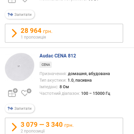
ч
а
с
Запитати
т
о
28 964
грн.
т
1 пропозиція
а
(
Г
Audac CENA 812
ц
)
CENA
Призначення:
домашня, вбудована
к
Тип акустики:
1.0, пасивна
і
Імпеданс:
8 Ом
л
Частотний діапазон:
100 – 15000 Гц
ь
к
і
Запитати
с
т
3 079 — 3 340
грн.
ь
2 пропозиції
к