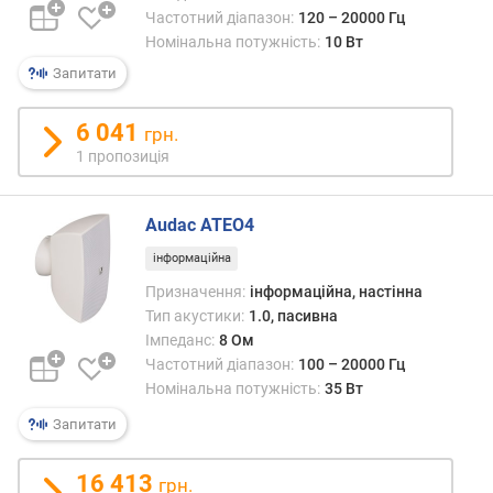
а
Частотний діапазон:
120 – 20000 Гц
н
Номінальна потужність:
10 Вт
а
Запитати
л
)
6 041
грн.
ц
1 пропозиція
е
н
т
Audac ATEO4
р
інформаційна
(
Призначення:
інформаційна, настінна
В
Тип акустики:
1.0, пасивна
т
/
Імпеданс:
8 Ом
к
Частотний діапазон:
100 – 20000 Гц
а
Номінальна потужність:
35 Вт
н
Запитати
а
л
)
16 413
грн.