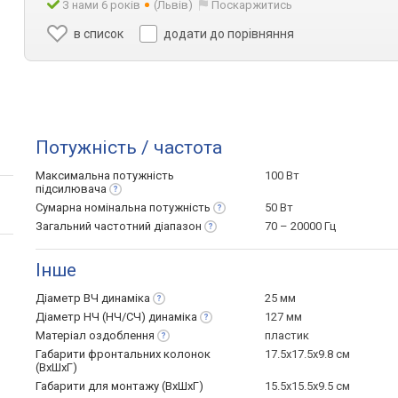
З нами 6 років
(Львів)
Поскаржитись
в список
додати до порівняння
Потужність / частота
Максимальна потужність
100 Вт
підсилювача
Сумарна номінальна
потужність
50 Вт
Загальний частотний
діапазон
70 – 20000 Гц
Інше
Діаметр ВЧ
динаміка
25 мм
Діаметр НЧ (НЧ/СЧ)
динаміка
127 мм
Матеріал
оздоблення
пластик
Габарити фронтальних колонок
17.5x17.5x9.8 см
(ВхШхГ)
Габарити для монтажу (ВхШхГ)
15.5x15.5x9.5 см