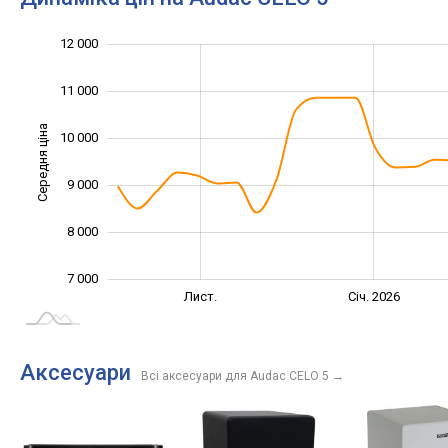
12 000
13 000
5 000
6 000
11 000
Середня ціна
10 000
10 000
9 000
8 000
7 000
Вер.
Вер.
Лист.
Січ. 2026
L
Аксесуари
Всі аксесуари для Audac CELO 5
→