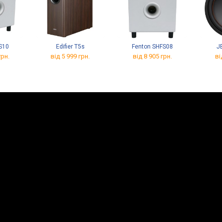
S10
Edifier T5s
Fenton SHFS08
J
грн.
від 5 999 грн.
від 8 905 грн.
ві