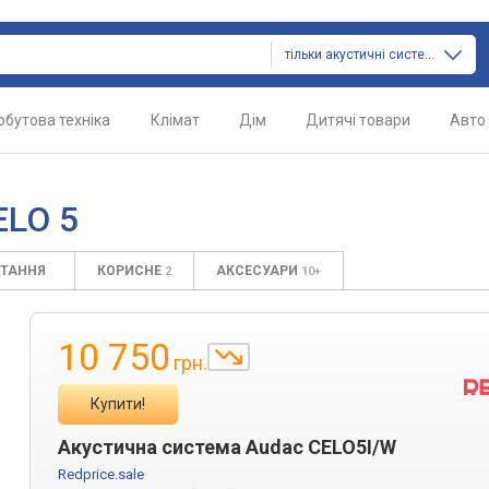
тільки акустичні системи
обутова техніка
Клімат
Дім
Дитячі товари
Авто
ELO 5
ИТАННЯ
КОРИСНЕ
АКСЕСУАРИ
2
10+
10 750
грн.
Купити!
Акустична система Audac CELO5I/W
Redprice.sale