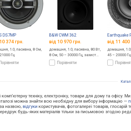
ES DS7MP
B&W CWM 362
Earthquake 
10 374 грн.
від 10 970 грн.
від 11 400 
шня, 1.0, пасивна, 8 Ом,
домашня, 1.0, пасивна, 80 Вт,
домашня, 1.0,
 21000 Гц
8 Ом, 50 – 30000 Гц, захист
45 – 20000 Гц
від вологи
порівняти
порівняти
порівн
Катал
 і комп'ютерну техніку, електроніку, товари для дому та офісу. 
каталозі можна знайти всю необхідну для вибору інформацію —
п
 за назвою,
відгуки
користувачів, фотогалереї товарів, глосарій те
Передрук будь-яких матеріалів тільки за письмовою згодою реда