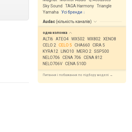
Sky Sound
TAGA Harmony
Triangle
Yamaha
Усі бренди
Audac
(
кількість каналів
)
одна
колонка
ALTI6
ATEO4
WX502
WX802
XENO8
CELO 2
CELO 5
CHA660
CIRA 5
KYRA12
LINO10
MERO 2
SSP500
NELO706
CENA 706
CENA 812
NELO706V
CENA 510D
Питання і побажання по підбору моделі →