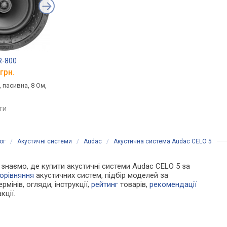
R-800
Revel W363
Elan EL-600-ICLCR-6
грн.
від 9 499 грн.
від 10 158 грн.
 пасивна, 8 Ом,
домашня, 1.0, пасивна, 8 Ом
домашня, 1.0, пасивн
110 Вт, 8 Ом, 51 – 200
порівняти
яти
порівняти
ог
/
Акустичні системи
/
Audac
/
Акустична система Audac CELO 5
Ми знаємо, де купити акустичні системи Audac CELO 5 за
орівняння
акустичних систем, підбір моделей за
рмінів, огляди, інструкції,
рейтинг
товарів,
рекомендації
кції.