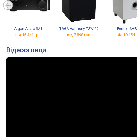
Argon Audio SA1
TAGA Harmony TSW-60
Fenton SHF
від 15 341 грн.
від 7 898 грн.
від 10 154 
Відеоогляди