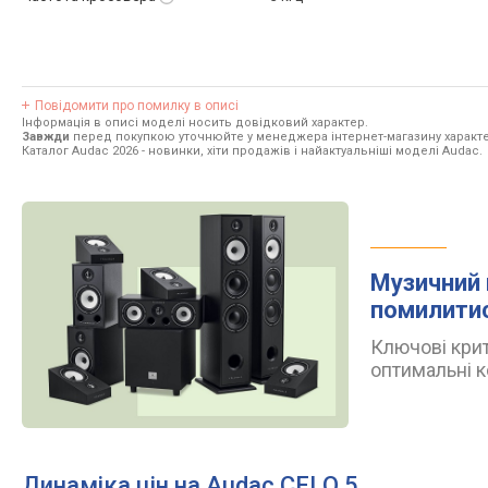
Повідомити про помилку в описі
Інформація в описі моделі носить довідковий характер.
Завжди
перед покупкою уточнюйте у менеджера інтернет-магазину характе
Каталог Audac 2026
- новинки, хіти продажів і найактуальніші моделі Audac.
Музичний 
помилити
Ключові крит
оптимальні к
Динаміка цін на Audac CELO 5