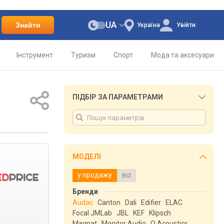
UA
Знайти
Україна
Увійти
Інструмент
Туризм
Спорт
Мода та аксесуари
ПІДБІР ЗА ПАРАМЕТРАМИ
МОДЕЛІ
у продажу
всі
Бренди
Audac
Canton
Dali
Edifier
ELAC
Focal JMLab
JBL
KEF
Klipsch
Magnat
Monitor Audio
Q Acoustics