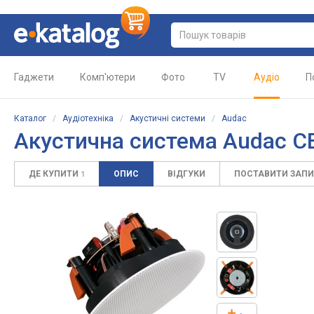
Гаджети
Комп'ютери
Фото
TV
Аудіо
П
Каталог
/
Аудіотехніка
/
Акустичні системи
/
Audac
Акустична система Audac C
ДЕ КУПИТИ
ОПИС
ВІДГУКИ
ПОСТАВИТИ ЗАП
1