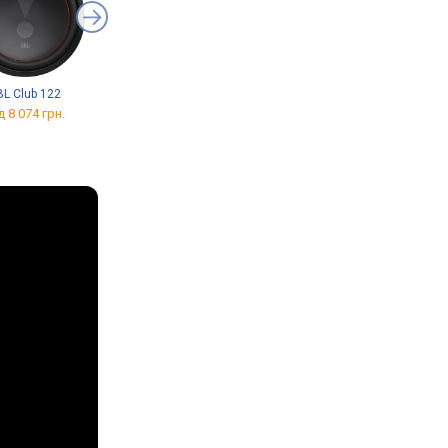
BL Club 122
Wharfedale D8
Sky Sound SUB-10
д 8 074 грн.
від 9 899 грн.
від 4 140 грн.