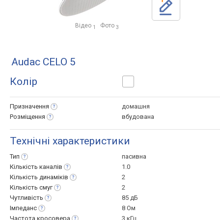
Відео
Фото
1
3
Audac CELO 5
Колір
Призначення
домашня
Розміщення
вбудована
Технічні характеристики
Тип
пасивна
Кількість
каналів
1.0
Кількість
динаміків
2
Кількість
смуг
2
Чутливість
85 дБ
Імпеданс
8 Ом
Частота
кросовера
3 кГц