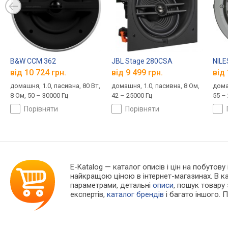
B&W CCM 362
JBL Stage 280CSA
NIL
від 10 724 грн.
від 9 499 грн.
від 
домашня, 1.0, пасивна, 80 Вт,
домашня, 1.0, пасивна, 8 Ом,
дома
8 Ом, 50 – 30000 Гц
42 – 25000 Гц
55 –
порівняти
порівняти
E-Katalog
— каталог описів і цін на побутову
найкращою ціною в інтернет-магазинах. В 
параметрами, детальні
описи
, пошук товару
експертів,
каталог брендів
і багато іншого. 