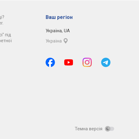
Ваш регіон
і?
r.
Україна
,
UA
і" під
ретної
Україна
Темна версія