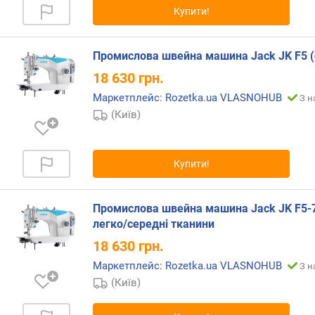
о
Купити!
р
о
г
Промислова швейна машина Jack JK F5 (
и
х
18 630
грн.
Маркетплейс: Rozetka.ua VLASNOHUB
З н
в
(Київ)
і
д
д
о
Купити!
р
о
г
Промислова швейна машина Jack JK F5-7
и
легко/середні тканини
х
18 630
грн.
д
о
Маркетплейс: Rozetka.ua VLASNOHUB
З н
д
(Київ)
е
ш