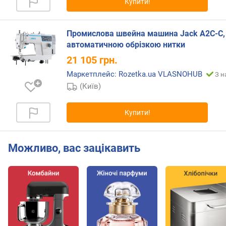
Купити!
е
в
и
Промислова швейна машина Jack A2C-C,
х
автоматичною обрізкою нитки
21 105
грн.
з
а
Маркетплейс: Rozetka.ua VLASNOHUB
З н
в
(Київ)
і
д
г
Купити!
у
к
а
Можливо, вас зацікавить
м
и
з
а
д
а