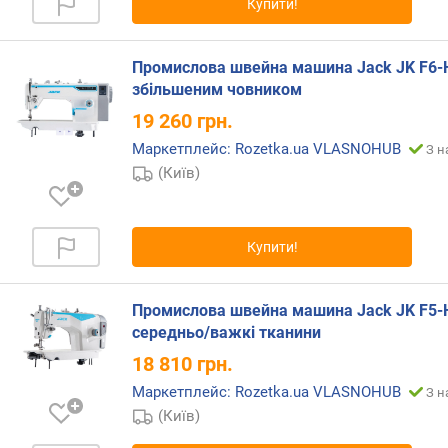
Купити!
я
р
н
Промислова швейна машина Jack JK F6-H
і
збільшеним човником
с
т
19 260
грн.
ю
Маркетплейс: Rozetka.ua VLASNOHUB
З н
(Київ)
в
і
д
д
Купити!
е
ш
е
Промислова швейна машина Jack JK F5-Н
в
середньо/важкі тканини
и
18 810
грн.
х
д
Маркетплейс: Rozetka.ua VLASNOHUB
З н
о
(Київ)
д