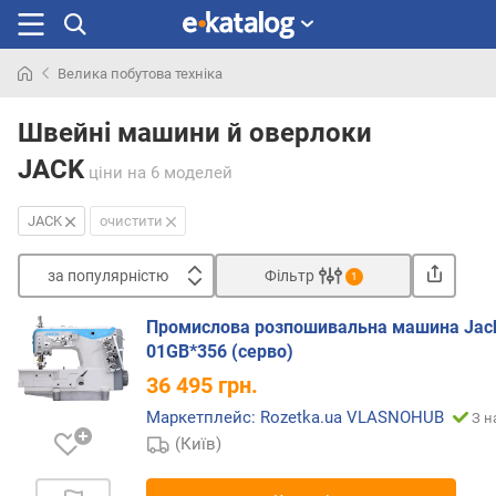
Велика побутова техніка
Шукали
раніше
Швейні машини й оверлоки
JACK
ціни
на 6 моделей
JACK
очистити
за популярністю
Фільтр
1
Сортувати
Промислова розпошивальна машина Jac
з
01GB*356 (серво)
а
36 495
грн.
п
о
Маркетплейс: Rozetka.ua VLASNOHUB
З н
п
(Київ)
у
л