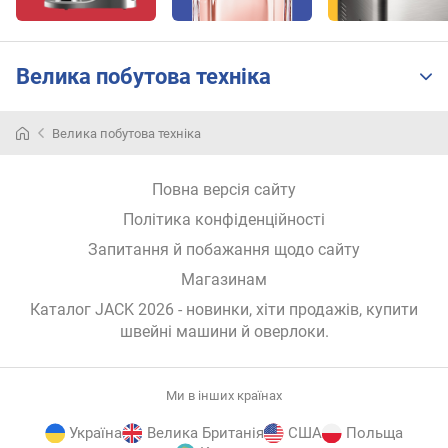
т
о
ю
д
Велика побутова техніка
о
д
а
Велика побутова техніка
в
а
Повна версія сайту
н
н
Політика конфіденційності
я
Запитання й побажання щодо сайту
з
Магазинам
а
Каталог JACK 2026
- новинки, хіти продажів,
купити
к
швейні машини й оверлоки
.
і
л
ь
Ми в інших країнах
к
і
Україна
Велика Британія
США
Польща
с