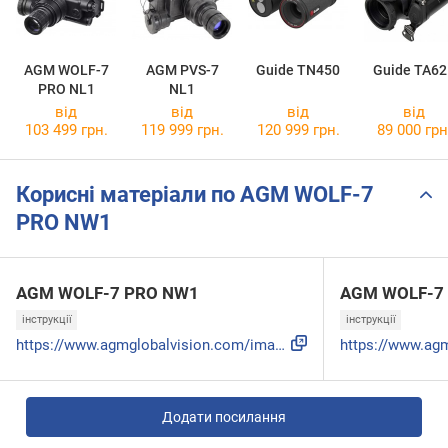
AGM WOLF-7
AGM PVS-7
Guide TN450
Guide TA62
PRO NL1
NL1
від
від
від
від
103 499 грн.
119 999 грн.
120 999 грн.
89 000 грн
Корисні матеріали по AGM WOLF-7
PRO NW1
AGM WOLF-7 PRO NW1
AGM WOLF-7
інструкції
інструкції
https://www.agmglobalvision.com/image/catalog/product-pdf-d...
Додати посилання