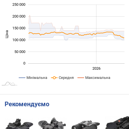
250 000
 000
 000
 000
200 000
150 000
Ціна
100 000
100 000
50 000
0
2024
2025
2028
2026
L
Мінімальна
Середня
Максимальна
Рекомендуємо