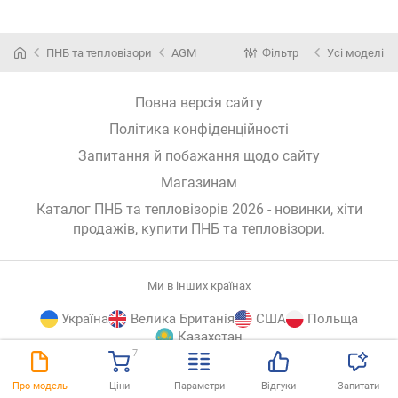
ПНБ та тепловізори
AGM
Фільтр
Усі моделі
Повна версія сайту
Політика конфіденційності
Запитання й побажання щодо сайту
Магазинам
Каталог ПНБ та тепловізорів 2026 - новинки, хіти
продажів,
купити ПНБ та тепловізори
.
Ми в інших країнах
Україна
Велика Британія
США
Польща
Казахстан
7
E-
© E-Katalog, 2026
ВГОРУ
Про модель
Ціни
Параметри
Відгуки
Запитати
Katalog