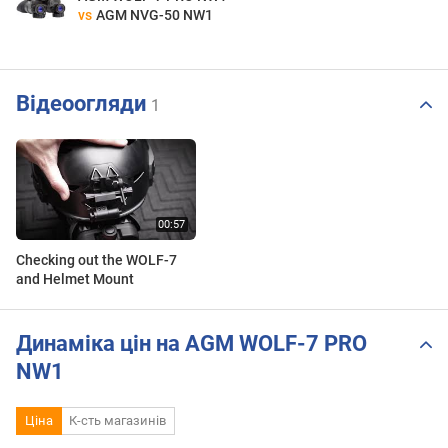
vs
AGM NVG-50 NW1
Відеоогляди
1
Checking out the WOLF-7
and Helmet Mount
Динаміка цін на AGM WOLF-7 PRO
NW1
Ціна
К-сть магазинів