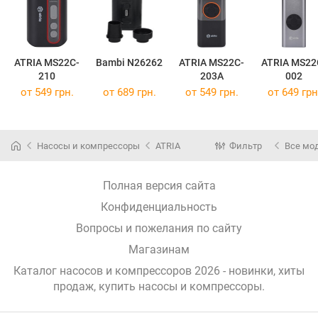
ATRIA MS22C-
Bambi N26262
ATRIA MS22C-
ATRIA MS22
210
203A
002
от 549 грн.
от 689 грн.
от 549 грн.
от 649 грн
Насосы и компрессоры
ATRIA
Фильтр
Все мо
Полная версия сайта
Конфиденциальность
Вопросы и пожелания по сайту
Магазинам
Каталог насосов и компрессоров 2026 - новинки, хиты
продаж,
купить насосы и компрессоры
.