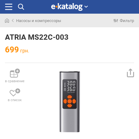
Насосы и компрессоры
Фильтр
Искали
раньше
ATRIA MS22C-003
699
грн.
в сравнение
в список