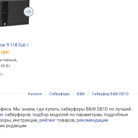
ear 9 118 Sub BA
Monitor Audio Apex AW12
B&W ASW608
 грн.
от 35 690 грн.
от 32 249 грн.
активный,
напольный, активный,
напольный, активный
100 Вт
закрытый, 500 Вт, 21 –
закрытый, 200 Вт, 23
140 Гц
140 Гц, 90 дБ
ть
сравнить
сравнить
Каталог
/
Сабвуферы
/
B&W
/
Сабвуфер B&W DB1D
офиса. Мы знаем, где купить сабвуферы B&W DB1D по лучшей
ие
сабвуферов, подбор моделей по параметрам, подробные
зоры, инструкции,
рейтинг
товаров,
рекомендации
ия редакции.