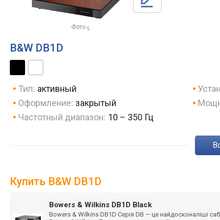
Фото
5
B&W DB1D
Тип:
активный
Устан
Оформление:
закрытый
Мощн
Частотный диапазон:
10 – 350 Гц
Купить B&W DB1D
Bowers & Wilkins DB1D Black
Bowers & Wilkins DB1D Серія DB — це найдосконаліші са