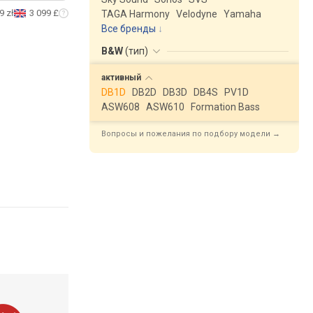
9 zł
3 099 £
TAGA Harmony
Velodyne
Yamaha
Все бренды
B&W
(
тип
)
активный
DB1D
DB2D
DB3D
DB4S
PV1D
ASW608
ASW610
Formation Bass
Вопросы и пожелания по подбору модели →