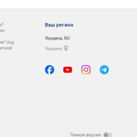
Ваш регион
е?
er.
Украина
,
RU
ии" под
ретной
Украина
Тёмная версия