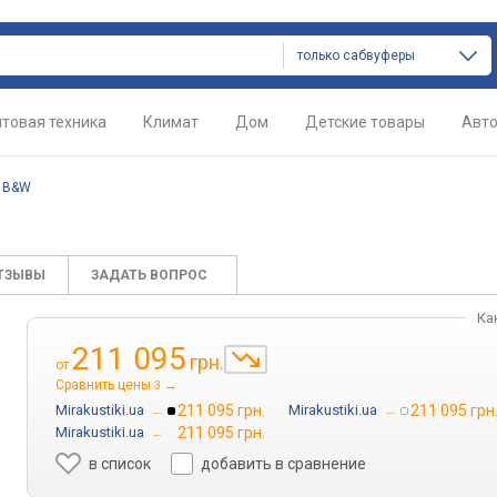
только сабвуферы
товая техника
Климат
Дом
Детские товары
Авт
/
B&W
ТЗЫВЫ
ЗАДАТЬ ВОПРОС
Ка
211 095
грн.
от
Сравнить цены
→
3
Mirakustiki.ua
→
211 095 грн.
Mirakustiki.ua
→
211 095 грн
Mirakustiki.ua
→
211 095 грн.
в список
добавить в сравнение