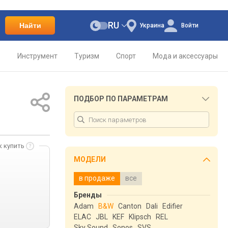
RU
Найти
Украина
Войти
о
Инструмент
Туризм
Спорт
Мода и аксессуары
ПОДБОР ПО ПАРАМЕТРАМ
к купить
МОДЕЛИ
в продаже
все
.
Бренды
Adam
B&W
Canton
Dali
Edifier
ELAC
JBL
KEF
Klipsch
REL
Sky Sound
Sonos
SVS