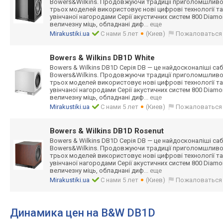
Bowers&Wilkins. Продовжуючи традиції приголомшливо
трьох моделей використовує нові цифрові технології та 
увінчаної нагородами Серії акустичних систем 800 Diamo
величезну міць, обладнані диф
... еще
Mirakustiki.ua
С нами 5 лет
(Киев)
Пожаловаться
Bowers & Wilkins DB1D White
Bowers & Wilkins DB1D Серія DB — це найдосконаліші са
Bowers&Wilkins. Продовжуючи традиції приголомшливо
трьох моделей використовує нові цифрові технології та 
увінчаної нагородами Серії акустичних систем 800 Diamo
величезну міць, обладнані диф
... еще
Mirakustiki.ua
С нами 5 лет
(Киев)
Пожаловаться
Bowers & Wilkins DB1D Rosenut
Bowers & Wilkins DB1D Серія DB — це найдосконаліші са
Bowers&Wilkins. Продовжуючи традиції приголомшливо
трьох моделей використовує нові цифрові технології та 
увінчаної нагородами Серії акустичних систем 800 Diamo
величезну міць, обладнані диф
... еще
Mirakustiki.ua
С нами 5 лет
(Киев)
Пожаловаться
Динамика цен на B&W DB1D