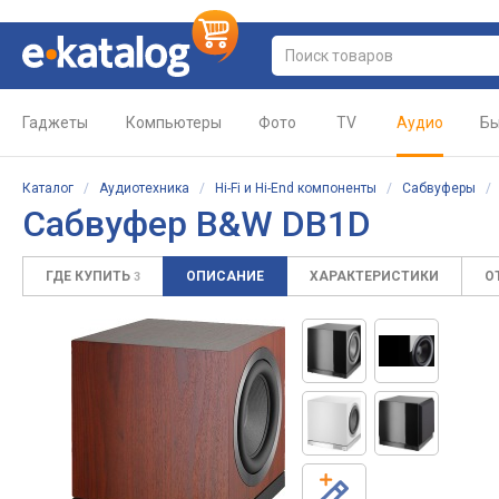
Гаджеты
Компьютеры
Фото
TV
Аудио
Бы
Каталог
/
Аудиотехника
/
Hi-Fi и Hi-End компоненты
/
Сабвуферы
Сабвуфер B&W DB1D
ГДЕ КУПИТЬ
ОПИСАНИЕ
ХАРАКТЕРИСТИКИ
О
3