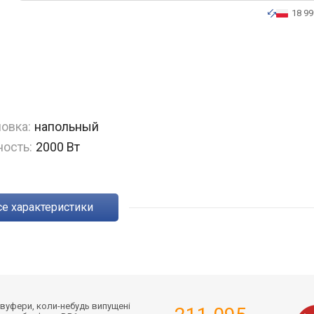
18 99
овка:
напольный
ость:
2000 Вт
Все характеристики
бвуфери, коли-небудь випущені