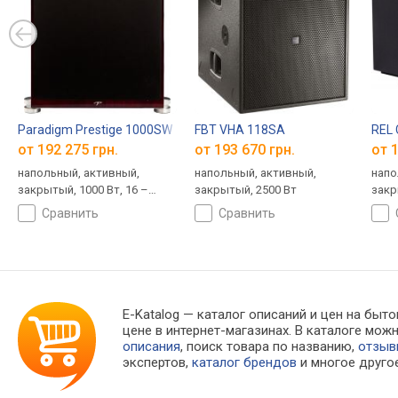
Paradigm Prestige 1000SW
FBT VHA 118SA
REL 
от 192 275 грн.
от 193 670 грн.
от 1
напольный, активный,
напольный, активный,
напо
закрытый, 1000 Вт, 16 –
закрытый, 2500 Вт
закр
150 Гц
120 
сравнить
сравнить
E-Katalog
— каталог описаний и цен на быто
цене в интернет-магазинах. В каталоге м
описания
, поиск товара по названию,
отзы
экспертов,
каталог брендов
и многое друго