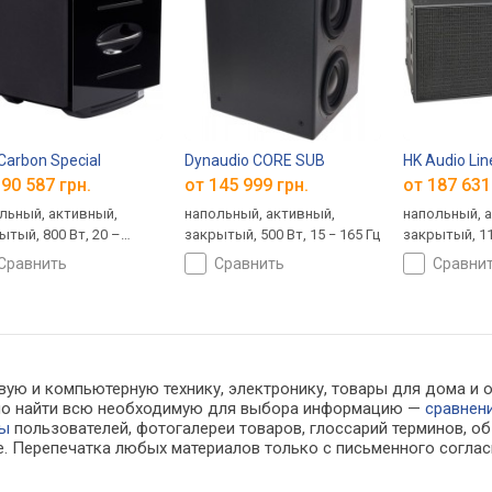
Carbon Special
Dynaudio CORE SUB
HK Audio Lin
90 587 грн.
от 145 999 грн.
от 187 631
льный, активный,
напольный, активный,
напольный, 
ытый, 800 Вт, 20 –
закрытый, 500 Вт, 15 − 165 Гц
закрытый, 1
Гц
сравнить
сравнить
сравни
вую и компьютерную технику, электронику, товары для дома и 
ожно найти всю необходимую для выбора информацию —
сравнен
вы
пользователей, фотогалереи товаров, глоссарий терминов, об
е. Перепечатка любых материалов только с письменного соглас