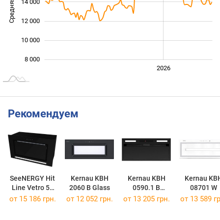
Средняя цена
14 000
10 000
12 000
10 000
8 000
2024
2025
2028
2026
L
Рекомендуем
SeeNERGY Hit
Kernau KBH
Kernau KBH
Kernau KB
Line Vetro 52
2060 B Glass
0590.1 B
08701 W
BL
Gesture
от 15 186 грн.
от 12 052 грн.
от 13 205 грн.
от 13 589 гр