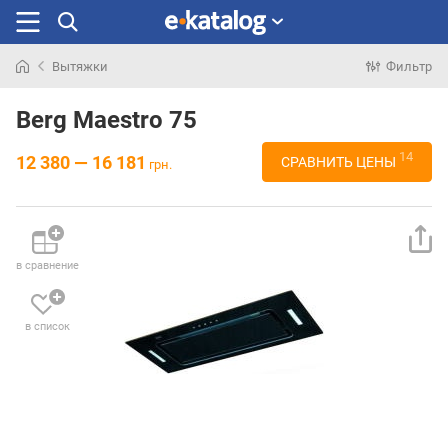
Вытяжки
Фильтр
Искали
раньше
Berg Maestro 75
14
12 380 — 16 181
СРАВНИТЬ ЦЕНЫ
грн.
в сравнение
в список