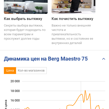
Как выбрать вытяжку
Как почистить вытяжку
Секреты выбора вытяжки,
Важно не только внешняя
которая будет подходить по
чистота и
всем параметрам и
привлекательность
прослужит долгие годы
вытяжки, но и состояние ее
внутренних деталей
Динамика цен на Berg Maestro 75
Цена
Кол-во магазинов
20 000
 000
 000
 000
18 000
16 000