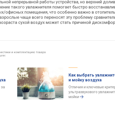
ьной непрерывной работы устройства, но верхний доли
нение такого увлажнителя помогает быстро восстанавли
х/офисных помещения, что особенно важно в отопител
о взрослые чаще всего переносят эту проблему сравнител
 возраста сухой воздух может стать причиной дискомфор
ристики и комплектацию товара
rer.
Как выбрать увлажнит
уха
и мойку воздуха
 за
Отличия и ключевые крите
ультразвукового увлажнит
мойки