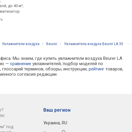
,
увлажнитель,
увлажнитель,
ой, до 40 м²,
ультразвуковой, до 30 м²,
ультразвуковой, до 1
роматизатор
300 мл/ч, бак 3 л, до 24 ч
25 мл/ч, бак 0.15 л, до
работы, ароматизатор,
работы, ароматизат
ть
верхний долив
сравнить
сравнить
/
Увлажнители воздуха
/
Beurer
/
Увлажнитель воздуха Beurer LA 35
фиса. Мы знаем, где купить увлажнители воздуха Beurer LA
цию —
сравнение
увлажнителей, подбор моделей по
 глоссарий терминов, обзоры, инструкции,
рейтинг
товаров,
менного согласия редакции.
Ваш регион
е?
er.
Украина
,
RU
ии" под