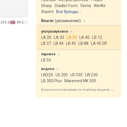
Sharp
Stadler Form
Venta
WetAir
Xiaomi
Все бренды
Beurer
(
увлажнение
)
235 zł
89 £
ультразвуковое
LA 20
LA 30
LA 35
LA 40
LB 12
LB 37
LB 44
LB 45
LB 88
LA 45 GP
паровое
LB 55
водное
LW220
LB 200
LR 330
LW 230
LB 300 Plus
Maremed MK 500
Вопросы и пожелания по подбору модели →