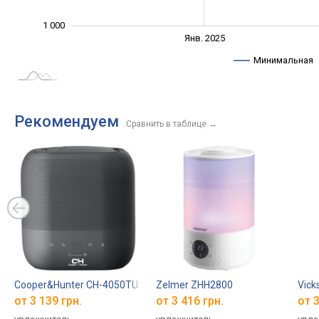
1 000
Янв. 2027
Июль
Янв. 2025
L
Минимальная
Рекомендуем
Сравнить в таблице
→
Cooper&Hunter CH-4050TU Costa Rica
Zelmer ZHH2800
Vick
от 3 139 грн.
от 3 416 грн.
от 3