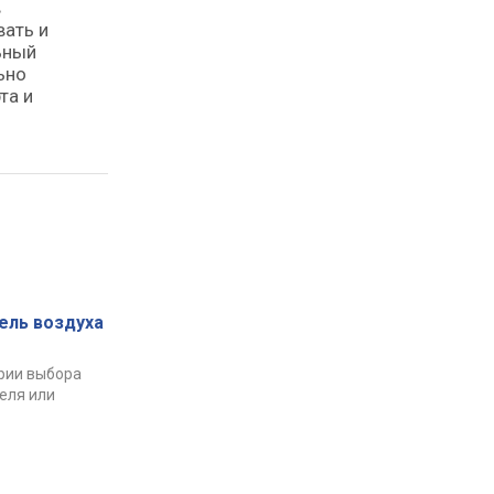
в
вать и
ьный
ьно
та и
ель воздуха
рии выбора
еля или