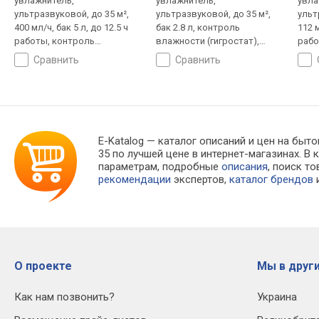
увлажнитель,
увлажнитель,
увла
ультразвуковой, до 35 м²,
ультразвуковой, до 35 м²,
ульт
400 мл/ч, бак 5 л, до 12.5 ч
бак 2.8 л, контроль
112 м
работы, контроль
влажности (гигростат),
рабо
влажности (гигростат),
ароматизатор
сравнить
сравнить
ароматизатор, теплый пар,
ночной режим
E-Katalog
— каталог описаний и цен на быто
35 по лучшей цене в интернет-магазинах.
параметрам, подробные
описания
, поиск т
рекомендации
экспертов,
каталог брендов
и
О проекте
Мы в други
Как нам позвонить?
Украина