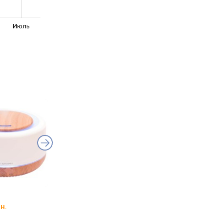
Июль
Miniland Humitop
RAVEN ENA004
н.
от 3 300 грн.
от 3 296 грн.