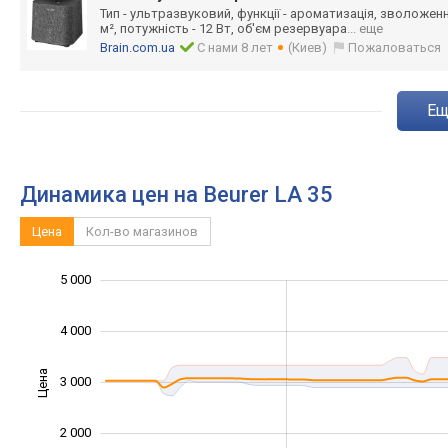
Тип - ультразвуковий, функції - ароматизація, зволожен
м², потужність - 12 Вт, об'єм резервуара
... еще
Brain.com.ua
С нами 8 лет
(Киев)
Пожаловаться
e
Динамика цен на Beurer LA 35
Цена
Кол-во магазинов
5 000
-1 000
1 500
2 500
3 500
6 000
500
0
4 000
Цена
3 000
1 000
2 000