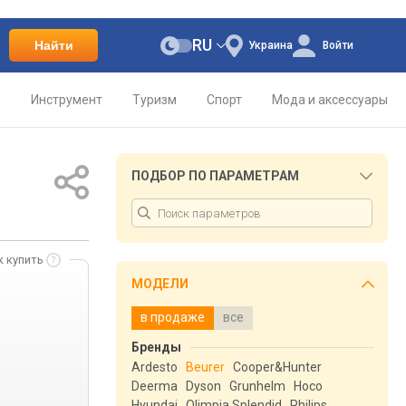
RU
Найти
Украина
Войти
о
Инструмент
Туризм
Спорт
Мода и аксессуары
ПОДБОР ПО ПАРАМЕТРАМ
к купить
МОДЕЛИ
в продаже
все
Бренды
Ardesto
Beurer
Cooper&Hunter
Deerma
Dyson
Grunhelm
Hoco
Hyundai
Olimpia Splendid
Philips