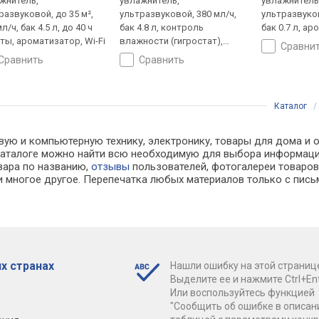
жнитель,
увлажнитель,
увлажнитель
развуковой, до 35 м²,
ультразвуковой, 380 мл/ч,
ультразвуков
л/ч, бак 4.5 л, до 40 ч
бак 4.8 л, контроль
бак 0.7 л, а
ты, ароматизатор, Wi-Fi
влажности (гигростат),
сравни
ароматизатор, теплый пар,
сравнить
сравнить
ночной режим, верхний
долив, Wi-Fi
Каталог
вую и компьютерную технику, электронику, товары для дома и о
 В каталоге можно найти всю необходимую для выбора информа
овара по названию,
отзывы
пользователей, фотогалереи товаров,
 многое другое. Перепечатка любых материалов только с пись
х странах
Нашли ошибку на этой страниц
Выделите ее и нажмите Ctrl+Ent
Или воспользуйтесь функцией
"Сообщить об ошибке в описан