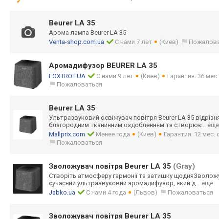
Beurer LA 35
Арома лампа Beurer LA 35
Venta-shop.com.ua
С нами 7 лет
(Киев)
Пожалов
Аромадифузор BEURER LA 35
FOXTROT.UA
С нами 9 лет
(Киев)
Гарантия: 36 мес
Пожаловаться
Beurer LA 35
Ультразвуковий освіжувач повітря Beurer LA 35 відріз
благородним тканинним оздобленням та створює
... еще
Mallprix.com
Менее года
(Киев)
Гарантия: 12 мес.
Пожаловаться
Зволожувач повітря Beurer LA 35
(Gray)
Створіть атмосферу гармонії та затишку щодняЗволожув
сучасний ультразвуковий аромадифузор, який д
... еще
Jabko.ua
С нами 4 года
(Львов)
Пожаловаться
Зволожувач повітря Beurer LA 35