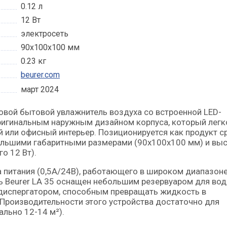
0.12 л
12 Вт
электросеть
90х100х100 мм
0.23 кг
beurer.com
март 2024
ригинальным наружным дизайном корпуса, который легк
 или офисный интерьер. Позиционируется как продукт с
большими габаритными размерами (90х100х100 мм) и вы
о 12 Вт).
а питания (0,5А/24В), работающего в широком диапазон
ь Beurer LA 35 оснащен небольшим резервуаром для во
диспергатором, способным превращать жидкость в
Производительности этого устройства достаточно для
льно 12-14 м²).