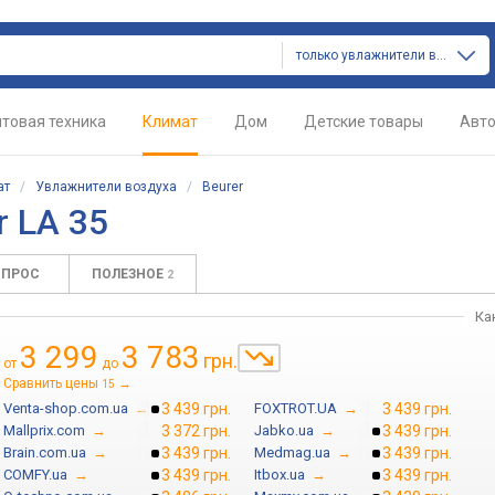
только увлажнители воздуха
товая техника
Климат
Дом
Детские товары
Авт
ат
/
Увлажнители воздуха
/
Beurer
 LA 35
ОПРОС
ПОЛЕЗНОЕ
2
Ка
3 299
3 783
грн.
от
до
Сравнить цены
→
15
Venta-shop.com.ua
→
3 439 грн.
FOXTROT.UA
→
3 439 грн.
Mallprix.com
→
3 372 грн.
Jabko.ua
→
3 439 грн.
Brain.com.ua
→
3 439 грн.
Medmag.ua
→
3 439 грн.
COMFY.ua
→
3 439 грн.
Itbox.ua
→
3 439 грн.