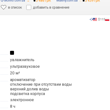
Q-techno.com.ua
→
3 486 грн.
Maxmy.com.ua
→
3 439 грн.
в список
добавить в сравнение
$115
увлажнитель
ультразвуковое
20 м²
ароматизатор
отключение при отсутствии воды
верхний долив воды
подсветка корпуса
электронное
8 ч