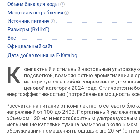
Объем бака для
воды
Мощность
потребления
Источник
питания
Размеры (ВхШхГ)
Вес
Официальный сайт
Дата добавления на E-Katalog
К
омпактный и стильный настольный ультразвуковой бытовой увлажнитель воздуха со встроенной LED-
подсветкой, возможностью ароматизации и о
интегрируется в любой современный домашний
ценовой категории 2024 года. Отличается не
энергоэффективностью (потребляемая мощность всег
Рассчитан на питание от комплектного сетевого блок
напряжений от 100 до 240В. Портативный увлажнител
объемом 120 мл и малогабаритным ультразвуковым 
мельчайшие капельки тумана размером около 6 мкм. 
обслуживания помещения площадью до 20 м² (оптима