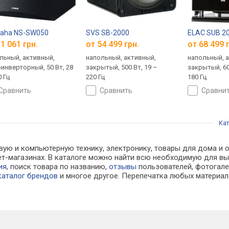
aha NS-SW050
SVS SB-2000
ELAC SUB 2
1 061 грн.
от 54 499 грн.
от 68 499 
льный, активный,
напольный, активный,
напольный, 
инверторный, 50 Вт, 28
закрытый, 500 Вт, 19 –
закрытый, 60
0 Гц
220 Гц
180 Гц
сравнить
сравнить
сравни
Кат
вую и компьютерную технику, электронику, товары для дома и о
ет-магазинах. В каталоге можно найти всю необходимую для 
ия
, поиск товара по названию,
отзывы
пользователей, фотогалер
каталог брендов
и многое другое. Перепечатка любых материал