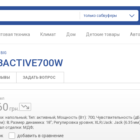
только сабвуферы
товая техника
Климат
Дом
Детские товары
Авт
/
BIG
18ACTIVE700W
ЗЫВЫ
ЗАДАТЬ ВОПРОС
рел
60
грн.
ки: напольный; Тип: активный; Мощность (Вт): 700; Чувствительность (дБ)
): 8; Размер динамика: 18"; Регулировка уровня; XLR/Jack: Jack (6.35 мм
ал отделки: МДФ;
ок
добавить в сравнение