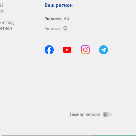
Ваш регион
е?
er.
Украина
,
RU
ии" под
ретной
Украина
Тёмная версия