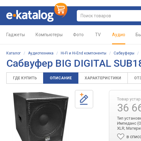
Гаджеты
Компьютеры
Фото
TV
Аудио
Бы
Каталог
/
Аудиотехника
/
Hi-Fi и Hi-End компоненты
/
Сабвуферы
Сабвуфер BIG DIGITAL SUB
ГДЕ КУПИТЬ
ОПИСАНИЕ
ХАРАКТЕРИСТИКИ
ОТ
Товар уста
36 6
Тип установ
Импеданс (Ом
XLR; Матери
в спис