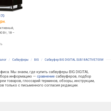
070
Yamaha NS-SW300
Jamo SUB 210
грн.
от 25 499 грн.
от 10 199 грн.
активный,
напольный, активный,
напольный, активный
0 Вт, 18 –
фазоинверторный, 250 Вт,
фазоинверторный, 20
20 – 160 Гц
38 – 200 Гц
ть
сравнить
сравнить
алог
/
Сабвуферы
/
BIG
/
Сабвуфер BIG DIGITAL SUB18ACTIVE700W
фиса. Мы знаем, где купить сабвуферы BIG DIGITAL
выбора информацию —
сравнение
сабвуферов, подбор
еи товаров, глоссарий терминов, обзоры, инструкции,
ов только с письменного согласия редакции.