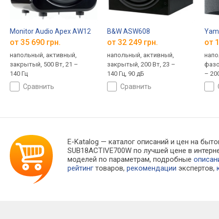
Monitor Audio Apex AW12
B&W ASW608
Yam
от 35 690 грн.
от 32 249 грн.
от 1
напольный, активный,
напольный, активный,
напо
закрытый, 500 Вт, 21 –
закрытый, 200 Вт, 23 –
фазо
140 Гц
140 Гц, 90 дБ
– 20
сравнить
сравнить
E-Katalog
— каталог описаний и цен на быто
SUB18ACTIVE700W по лучшей цене в интерн
моделей по параметрам, подробные
описан
рейтинг
товаров,
рекомендации
экспертов,