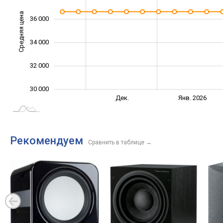
Средняя цена
36 000
30 000
34 000
32 000
30 000
Нояб.
Июнь
Дек.
Янв. 2026
L
Рекомендуем
Сравнить в таблице
→