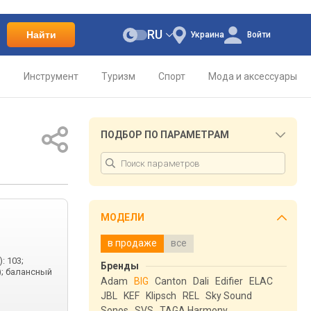
RU
Найти
Украина
Войти
о
Инструмент
Туризм
Спорт
Мода и аксессуары
ПОДБОР ПО ПАРАМЕТРАМ
МОДЕЛИ
в продаже
все
: 103;
Бренды
); балансный
Adam
BIG
Canton
Dali
Edifier
ELAC
JBL
KEF
Klipsch
REL
Sky Sound
Sonos
SVS
TAGA Harmony