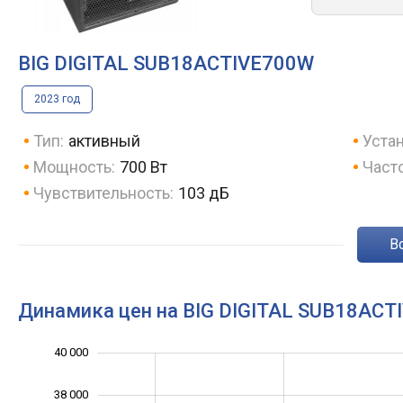
BIG DIGITAL SUB18ACTIVE700W
2023 год
Тип:
активный
Устан
Мощность:
700 Вт
Част
Чувствительность:
103 дБ
Динамика цен на BIG DIGITAL SUB18AC
40 000
26 000
28 000
42 000
38 000