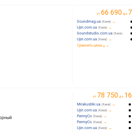
66 690
7
от
до
Soundmag.ua
→
(Киев)
Ujin.com.ua
→
(Киев)
Soundstudio.com.ua
→
(Киев)
Ujin.com.ua
→
(Киев)
Сравнить цены
→
4
78 750
16
от
до
Mirakustiki.ua
→
(Киев)
Ujin.com.ua
→
(Киев)
PermyCo
→
(Киев)
торный
PermyCo
→
(Киев)
Ujin.com.ua
→
(Киев)