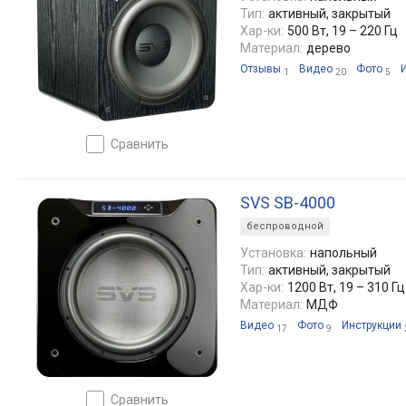
Тип:
активный, закрытый
Хар-ки:
500 Вт, 19 – 220 Гц
Материал:
дерево
Отзывы
Видео
Фото
1
20
5
сравнить
SVS SB-4000
беспроводной
Установка:
напольный
Тип:
активный, закрытый
Хар-ки:
1200 Вт, 19 – 310 Гц
Материал:
МДФ
Видео
Фото
Инструкции
17
9
сравнить