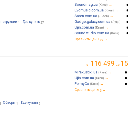
Soundmag.ua
→
(Киев)
Evomusic.com.ua
→
(Киев)
Saren.com.ua
→
(Львов)
Gadgetgalaxy.com.ua
→
Инструкции
Где купить
(Луцк)
1
27
Ujin.com.ua
→
(Киев)
Soundstudio.com.ua
→
(Киев)
Сравнить цены
→
27
116 499
15
от
до
Mirakustiki.ua
→
(Киев)
Ujin.com.ua
→
(Киев)
PermyCo
→
(Киев)
Сравнить цены
→
3
Обзоры
Где купить
2
1
3