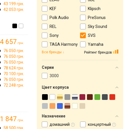
43 199 грн.
KEF
Klipsch
42 053 грн.
Polk Audio
PreSonus
REL
Sky Sound
Sony
SVS
4 657
грн.
TAGA Harmony
Yamaha
76 050 грн.
Все бренды
Рейтинг брендов
76 050 грн.
76 050 грн.
Серии
78 624 грн.
70 100 грн.
3000
76 050 грн.
72 248 грн.
Цвет корпуса
Назначение
1 847
грн.
домашний
концертный
58 500 грн.