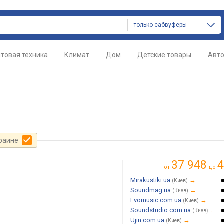
только сабвуферы
товая техника
Климат
Дом
Детские товары
Авт
краине
37 948
4
от
до
Mirakustiki.ua
→
(Киев)
Soundmag.ua
→
(Киев)
Evomusic.com.ua
→
(Киев)
Soundstudio.com.ua
→
(Киев)
Ujin.com.ua
→
(Киев)