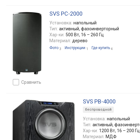
SVS PC-2000
Установка:
напольный
Тип:
активный, фазоинверторный
Хар-ки:
500 Вт, 16 – 260 Гц
Материал:
дерево
Фото
Инструкции
Где купить
3
1
4
сравнить
SVS PB-4000
беспроводной
Установка:
напольный
Тип:
активный, фазоинвер
Хар-ки:
1200 Вт, 16 – 200 Гц
Материал:
МДФ