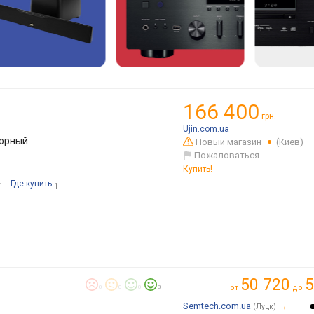
166 400
грн.
Ujin.com.ua
торный
Новый магазин
(Киев)
Пожаловаться
Купить!
Где купить
1
1
50 720
5
от
до
0
0
0
3
Semtech.com.ua
→
(Луцк)