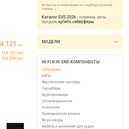
Вопросы и пожелания по подбору (поиску)
товара
Каталог SVS 2026
- новинки, хиты
продаж,
купить сабвуферы
.
МОДЕЛИ
4 121
грн.
114 121 грн.
103 299 грн.
HI-FI И HI-END КОМПОНЕНТЫ
Сабвуферы
ЦАПы
Акустические системы
Саундбары
Аудиоресиверы
CD-проигрыватели
Усилители
Проигрыватели винила
AV-ресиверы
Мебель и крепления для аудио