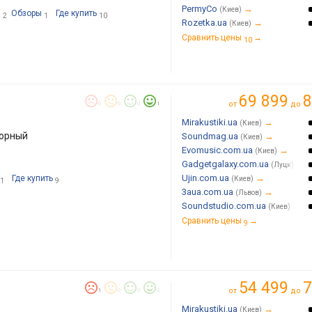
PermyCo
→
(Киев)
и
Обзоры
Где купить
2
1
10
Rozetka.ua
→
(Киев)
Сравнить цены
→
10
69 899
8
от
до
0
0
0
1
Mirakustiki.ua
→
(Киев)
торный
Soundmag.ua
→
(Киев)
Evomusic.com.ua
→
(Киев)
Gadgetgalaxy.com.ua
→
(Луцк)
Ujin.com.ua
→
Где купить
(Киев)
1
9
3aua.com.ua
→
(Львов)
Soundstudio.com.ua
→
(Киев)
Сравнить цены
→
9
54 499
7
от
до
1
0
0
0
Mirakustiki.ua
→
(Киев)