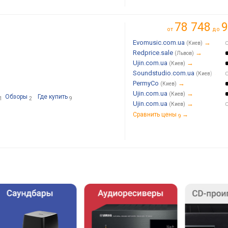
78 748
9
от
до
Evomusic.com.ua
→
(Киев)
Redprice.sale
→
(Львов)
Ujin.com.ua
→
(Киев)
Soundstudio.com.ua
→
(Киев)
PermyCo
→
(Киев)
Ujin.com.ua
→
(Киев)
Обзоры
Где купить
1
2
9
Ujin.com.ua
→
(Киев)
Сравнить цены
→
9