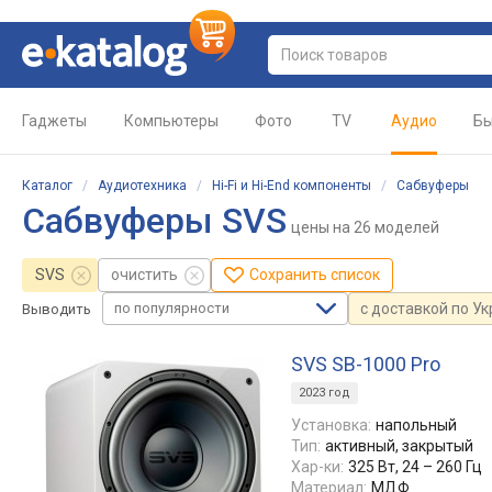
Гаджеты
Компьютеры
Фото
TV
Аудио
Бы
Каталог
/
Аудиотехника
/
Hi-Fi и Hi-End компоненты
/
Сабвуферы
Сабвуферы SVS
цены
на 26 моделей
SVS
очистить
Сохранить список
по популярности
с доставкой по У
Выводить
SVS SB-1000 Pro
2023 год
Установка:
напольный
Тип:
активный, закрытый
Хар-ки:
325 Вт, 24 – 260 Гц
Материал:
МДФ