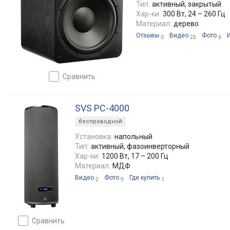
Тип:
активный, закрытый
Хар-ки:
300 Вт, 24 – 260 Гц
Материал:
дерево
Отзывы
Видео
Фото
3
25
6
сравнить
SVS PC-4000
беспроводной
Установка:
напольный
Тип:
активный, фазоинверторный
Хар-ки:
1200 Вт, 17 – 200 Гц
Материал:
МДФ
Видео
Фото
Где купить
2
9
1
сравнить