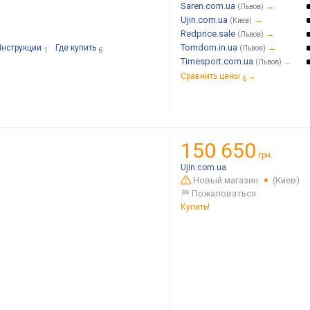
Saren.com.ua
→
(Львов)
Ujin.com.ua
→
(Киев)
Redprice.sale
→
(Львов)
Tomdom.in.ua
→
Инструкции
Где купить
(Львов)
1
6
Timesport.com.ua
→
(Львов)
Сравнить цены
→
6
150 650
грн.
Ujin.com.ua
Новый магазин
(Киев)
Пожаловаться
Купить!