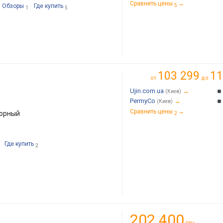
Сравнить цены
→
Обзоры
Где купить
5
1
5
103 299
11
от
до
Ujin.com.ua
→
(Киев)
PermyCo
→
(Киев)
Сравнить цены
→
торный
2
Где купить
2
202 400
грн.