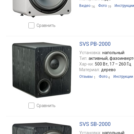
Видео
Фото
Инструкци
16
19
сравнить
SVS PB-2000
Установка:
напольный
Тип:
активный, фазоинвер
Хар-ки:
500 Вт, 17 – 260 Гц
Материал:
дерево
Отзывы
Фото
Инструкции
1
4
сравнить
SVS SB-2000
Установка:
напольный