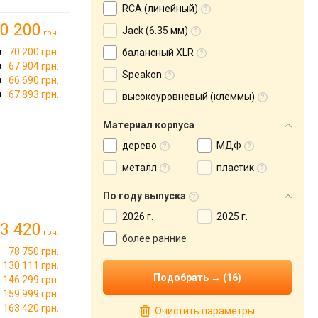
RCA (линейный)
0 200
Jack (6.35 мм)
грн.
70 200 грн.
балансный XLR
67 904 грн.
Speakon
66 690 грн.
67 893 грн.
высокоуровневый (клеммы)
Материал корпуса
дерево
МДФ
металл
пластик
По году выпуска
2026 г.
2025 г.
3 420
грн.
более ранние
78 750 грн.
130 111 грн.
146 299 грн.
159 999 грн.
163 420 грн.
Очистить параметры