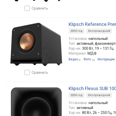
сравнить
Klipsch Reference Pr
2023 год
беспроводной
Установка:
напольный
Тип:
активный, фазоинвер
Хар-ки:
300 Вт, 19 – 131 Гц
Материал:
МДФ
Видео
Фото
Инструкции
9
16
сравнить
Klipsch Flexus SUB 10
2024 год
беспроводной
Установка:
напольный
Тип:
активный
Хар-ки:
80 Вт, 26 – 250 Гц, 