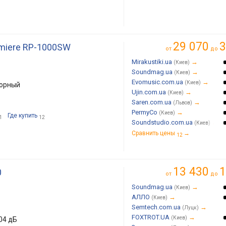
29 070
3
emiere RP-1000SW
от
до
Mirakustiki.ua
→
(Киев)
Soundmag.ua
→
(Киев)
Evomusic.com.ua
→
(Киев)
торный
Ujin.com.ua
→
(Киев)
Saren.com.ua
→
(Львов)
PermyCo
→
(Киев)
Где купить
1
12
Soundstudio.com.ua
→
(Киев)
Сравнить цены
→
12
13 430
1
0
от
до
Soundmag.ua
→
(Киев)
АЛЛО
→
(Киев)
Semtech.com.ua
→
(Луцк)
FOXTROT.UA
→
(Киев)
104 дБ