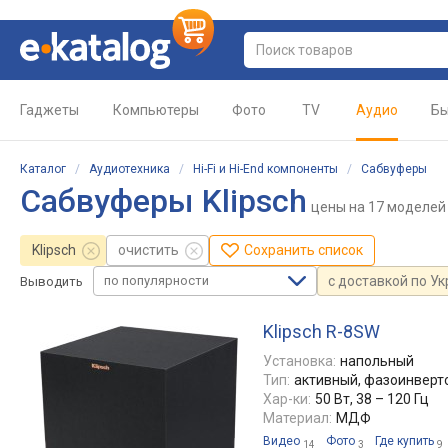
Гаджеты
Компьютеры
Фото
TV
Аудио
Бы
Каталог
/
Аудиотехника
/
Hi-Fi и Hi-End компоненты
/
Сабвуферы
Сабвуферы Klipsch
цены
на 17 моделей
Klipsch
очистить
Сохранить список
по популярности
с доставкой по У
Выводить
Klipsch R-8SW
Установка:
напольный
Тип:
активный, фазоинверт
Хар-ки:
50 Вт, 38 – 120 Гц
Материал:
МДФ
Видео
Фото
Где купить
14
3
9