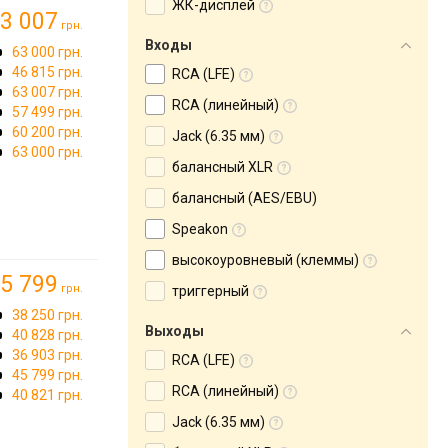
ЖК-дисплей
3 007
грн.
Входы
63 000 грн.
46 815 грн.
RCA (LFE)
63 007 грн.
RCA (линейный)
57 499 грн.
60 200 грн.
Jack (6.35 мм)
63 000 грн.
балансный XLR
балансный (AES/EBU)
Speakon
высокоуровневый (клеммы)
5 799
грн.
триггерный
38 250 грн.
Выходы
40 828 грн.
36 903 грн.
RCA (LFE)
45 799 грн.
RCA (линейный)
40 821 грн.
Jack (6.35 мм)