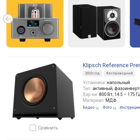
Klipsch Reference Pr
2023 год
беспроводной
Установка:
напольный
Тип:
активный, фазоинвер
Хар-ки:
800 Вт, 14.5 – 175 Г
Материал:
МДФ
Видео
Фото
Инструкци
15
14
сравнить