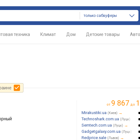
только сабвуферы
товая техника
Климат
Дом
Детские товары
Авт
краине
9 867
1
от
до
Mirakustiki.ua
→
(Киев)
орный
Technoshark.com.ua
→
(Луцк)
Semtech.com.ua
→
(Луцк)
Gadgetgalaxy.com.ua
→
(Луцк)
Redprice.sale
→
(Львов)