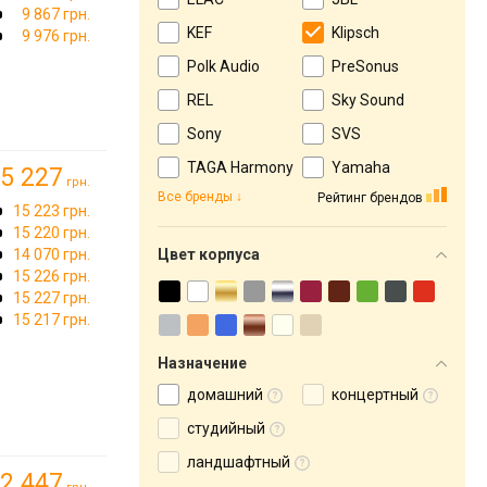
9 867 грн.
KEF
Klipsch
9 976 грн.
Polk Audio
PreSonus
REL
Sky Sound
Sony
SVS
TAGA Harmony
Yamaha
5 227
грн.
Все бренды
Рейтинг брендов
15 223 грн.
15 220 грн.
14 070 грн.
Цвет корпуса
15 226 грн.
15 227 грн.
15 217 грн.
Назначение
домашний
концертный
студийный
ландшафтный
2 447