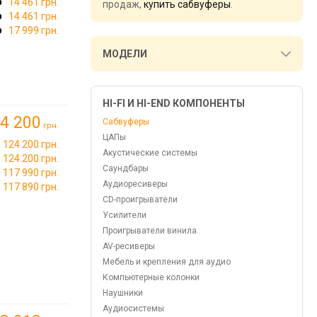
14 461 грн.
продаж,
купить сабвуферы
.
14 461 грн.
17 999 грн.
МОДЕЛИ
HI-FI И HI-END КОМПОНЕНТЫ
4 200
Сабвуферы
грн.
ЦАПы
124 200 грн.
Акустические системы
124 200 грн.
Саундбары
117 990 грн.
Аудиоресиверы
117 890 грн.
CD-проигрыватели
Усилители
Проигрыватели винила
AV-ресиверы
Мебель и крепления для аудио
Компьютерные колонки
Наушники
Аудиосистемы