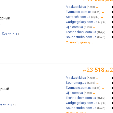
от
до
Mirakustiki.ua
→
(Киев)
Evomusic.com.ua
→
(Киев)
Semtech.com.ua
→
(Луцк)
торный
Gadgetgalaxy.com.ua
→
(Луцк)
ц
Ujin.com.ua
→
(Киев)
Technoshark.com.ua
→
(Луцк)
Где купить
9
Soundstudio.com.ua
→
(Киев)
Сравнить цены
→
9
23 518
2
от
до
Mirakustiki.ua
→
(Киев)
Soundmag.ua
→
(Киев)
Evomusic.com.ua
→
(Киев)
орный
Ujin.com.ua
→
(Киев)
Technoshark.com.ua
→
(Луцк)
Gadgetgalaxy.com.ua
→
(Луцк)
де купить
11
Soundstudio.com.ua
→
(Киев)