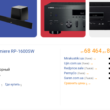
68 464
8
emiere RP-1600SW
от
до
Mirakustiki.ua
→
(Киев)
Ujin.com.ua
→
(Киев)
Redprice.sale
→
(Львов)
торный
PermyCo
→
(Киев)
ц
Saren.com.ua
→
(Львов)
Сравнить цены
→
и
Где купить
5
1
5