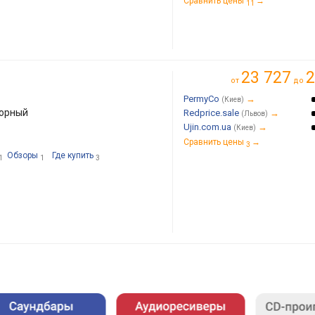
Сравнить цены
→
11
23 727
2
от
до
PermyCo
→
(Киев)
торный
Redprice.sale
→
(Львов)
Ujin.com.ua
→
(Киев)
Сравнить цены
→
3
Обзоры
Где купить
1
1
3