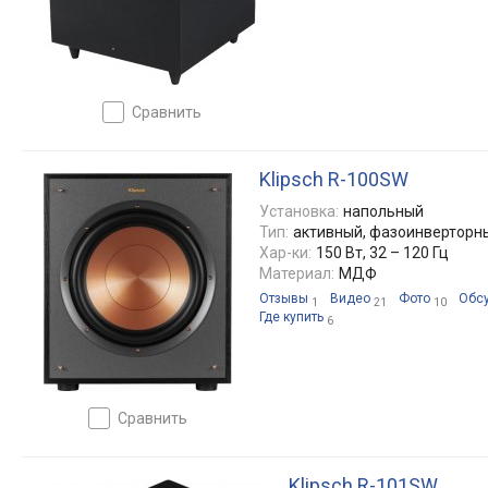
сравнить
Klipsch R-100SW
Установка:
напольный
Тип:
активный, фазоинверторн
Хар-ки:
150 Вт, 32 – 120 Гц
Материал:
МДФ
Отзывы
Видео
Фото
Обс
1
21
10
Где купить
6
сравнить
Klipsch R-101SW