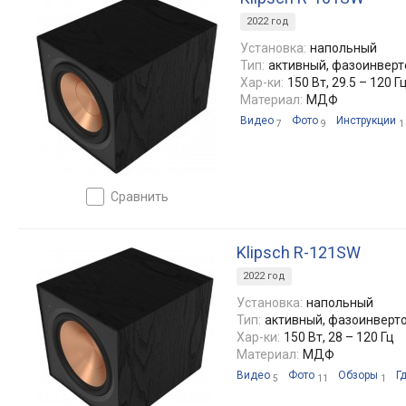
2022 год
Установка:
напольный
Тип:
активный, фазоинвер
Хар-ки:
150 Вт, 29.5 – 120 Г
Материал:
МДФ
Видео
Фото
Инструкции
7
9
1
сравнить
Klipsch R-121SW
2022 год
Установка:
напольный
Тип:
активный, фазоинверт
Хар-ки:
150 Вт, 28 – 120 Гц
Материал:
МДФ
Видео
Фото
Обзоры
Г
5
11
1