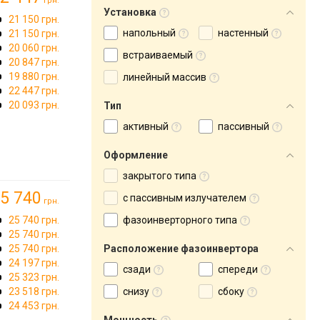
грн.
Установка
21 150 грн.
напольный
настенный
21 150 грн.
20 060 грн.
встраиваемый
20 847 грн.
19 880 грн.
линейный массив
22 447 грн.
20 093 грн.
Тип
активный
пассивный
Оформление
закрытого типа
5 740
с пассивным излучателем
грн.
25 740 грн.
фазоинверторного типа
25 740 грн.
25 740 грн.
Расположение фазоинвертора
24 197 грн.
сзади
спереди
25 323 грн.
23 518 грн.
снизу
сбоку
24 453 грн.