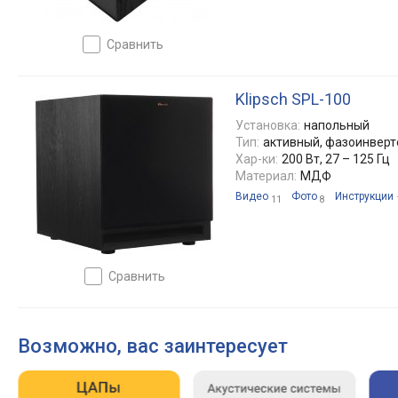
сравнить
Klipsch SPL-100
Установка:
напольный
Тип:
активный, фазоинвер
Хар-ки:
200 Вт, 27 – 125 Гц
Материал:
МДФ
Видео
Фото
Инструкции
11
8
сравнить
Возможно, вас заинтересует