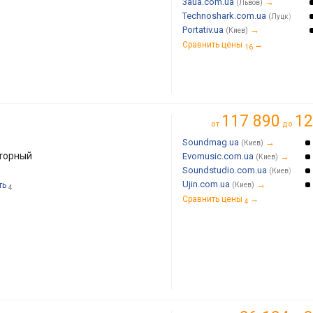
3aua.com.ua
→
(Львов)
Technoshark.com.ua
→
(Луцк)
Portativ.ua
→
(Киев)
Сравнить цены
→
16
117 890
12
от
до
Soundmag.ua
→
(Киев)
торный
Evomusic.com.ua
→
(Киев)
Soundstudio.com.ua
→
(Киев)
Ujin.com.ua
→
ть
(Киев)
4
Сравнить цены
→
4