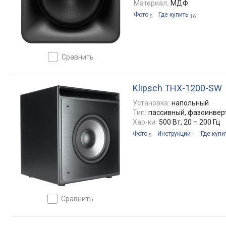
Материал:
МДФ
Фото
Где купить
5
16
сравнить
Klipsch THX-1200-SW
Установка:
напольный
Тип:
пассивный, фазоинвер
Хар-ки:
500 Вт, 20 – 200 Гц
Фото
Инструкции
Где купи
5
1
сравнить