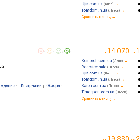
Ujin.com.ua
→
(Киев)
Tomdom.in.ua
→
(Львов)
Сравнить цены
→
9
14 070
1
от
до
0
0
0
1
Semtech.com.ua
→
(Луцк)
ый
Redprice.sale
→
(Львов)
Ujin.com.ua
→
(Киев)
Tomdom.in.ua
→
(Львов)
Saren.com.ua
→
уждение
Инструкции
Обзоры
(Львов)
1
1
1
Timesport.com.ua
→
(Львов)
Сравнить цены
→
6
19 880
2