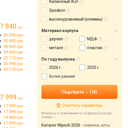
балансный XLR
Speakon
высокоуровневый (клеммы)
7 840
грн.
Материал корпуса
30 600 грн.
дерево
МДФ
30 600 грн.
30 600 грн.
металл
пластик
29 495 грн.
32 113 грн.
По году выпуска
35 999 грн.
2026 г.
2025 г.
29 070 грн.
более ранние
7 999
грн.
Очистить параметры
17 999 грн.
17 999 грн.
Вопросы и пожелания по подбору (поиску)
14 464 грн.
товара
17 999 грн.
Каталог Klipsch 2026
- новинки, хиты