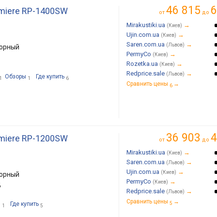
46 815
6
emiere RP-1400SW
от
до
Mirakustiki.ua
→
(Киев)
Ujin.com.ua
→
(Киев)
Saren.com.ua
→
(Львов)
торный
PermyCo
→
(Киев)
Rozetka.ua
→
(Киев)
Redprice.sale
→
(Львов)
Обзоры
Где купить
1
1
6
Сравнить цены
→
6
36 903
4
emiere RP-1200SW
от
до
Mirakustiki.ua
→
(Киев)
Saren.com.ua
→
(Львов)
Ujin.com.ua
→
(Киев)
торный
PermyCo
→
(Киев)
ц
Redprice.sale
→
(Львов)
Сравнить цены
→
и
Где купить
5
1
5