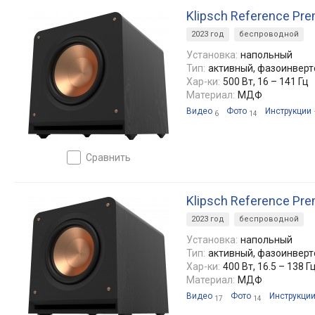
Klipsch Reference Pr
2023 год
беспроводной
Установка:
напольный
Тип:
активный, фазоинвер
Хар-ки:
500 Вт, 16 – 141 Гц
Материал:
МДФ
Видео
Фото
Инструкции
6
14
сравнить
Klipsch Reference Pr
2023 год
беспроводной
Установка:
напольный
Тип:
активный, фазоинвер
Хар-ки:
400 Вт, 16.5 – 138 Г
Материал:
МДФ
Видео
Фото
Инструкци
17
14