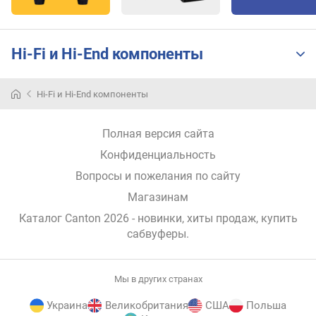
т
а
(
Hi-Fi и Hi-End компоненты
Г
ц
)
Hi-Fi и Hi-End компоненты
м
а
Полная версия сайта
к
Конфиденциальность
с
.
Вопросы и пожелания по сайту
ч
Магазинам
а
с
Каталог Canton 2026
- новинки, хиты продаж,
купить
т
сабвуферы
.
о
т
а
Мы в других странах
(
Украина
Великобритания
США
Польша
Г