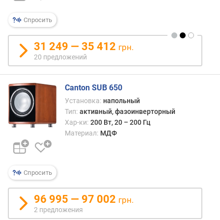
п
о
Спросить
о
т
з
31 249 — 35 412
грн.
ы
20 предложений
в
а
м
Canton SUB 650
Установка:
напольный
п
Тип:
активный, фазоинверторный
о
Хар-ки:
200 Вт, 20 – 200 Гц
д
а
Материал:
МДФ
т
е
д
Спросить
о
б
а
96 995 — 97 002
грн.
в
2 предложения
л