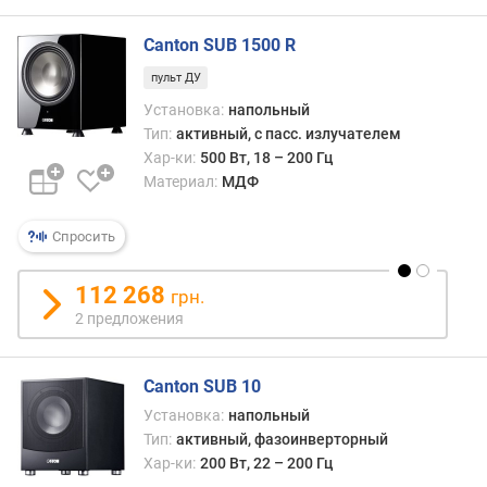
е
н
Canton SUB 1500 R
и
пульт ДУ
я
Установка:
напольный
п
Тип:
активный, с пасс. излучателем
о
Хар-ки:
500 Вт, 18 – 200 Гц
к
Материал:
МДФ
о
л
Спросить
и
ч
е
112 268
грн.
с
2 предложения
т
в
у
Canton SUB 10
п
Установка:
напольный
р
Тип:
активный, фазоинверторный
е
Хар-ки:
200 Вт, 22 – 200 Гц
д