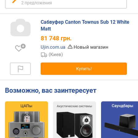
д
2 предложения
а
в
л
Сабвуфер Canton Townus Sub 12 White
е
Matt
н
81 748
грн.
и
я
Ujin.com.ua
Новый магазин
(
(Киев)
д
Б
Купить!
)
м
Возможно, вас заинтересует
и
н
.
ч
а
с
т
о