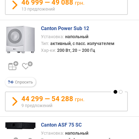
46 999 — 49 088
грн.
ч
13 предложений
у
в
с
Canton Power Sub 12
т
Установка:
напольный
в
Тип:
активный, с пасс. излучателем
и
Хар-ки:
200 Вт, 20 – 200 Гц
т
е
л
ь
н
Спросить
о
с
т
44 299 — 54 288
грн.
ь
9 предложений
(
д
Б
Canton ASF 75 SC
)
Установка:
напольный