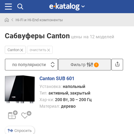
Hi-Fi и Hi-End компоненты
Искали
раньше
Сабвуферы Canton
цены
на 12 моделей
Canton
очистить
по популярности
Фильтр
1
Сортировать
Canton SUB 601
п
Установка:
напольный
о
Тип:
активный, закрытый
п
Хар-ки:
200 Вт, 30 – 200 Гц
о
Материал:
дерево
п
у
л
я
Спросить
р