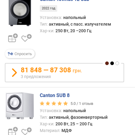
и
м
2022 год
Установка:
напольный
о
Тип:
активный, с пасс. излучателем
т
Хар-ки:
250 Вт, 20 –200 Гц
д
о
р
о
Спросить
г
и
81 848 — 87 308
грн.
х
3 предложения
к
д
е
Canton SUB 8
ш
е
5.0 /
1
отзыв
в
Установка:
напольный
ы
Тип:
активный, фазоинверторный
м
Хар-ки:
200 Вт, 25 – 200 Гц
Материал:
МДФ