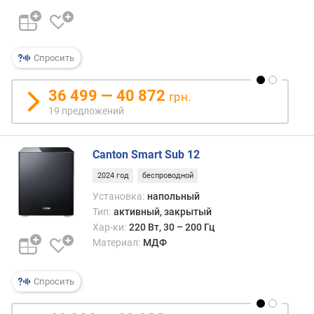
л
о
ж
е
Спросить
н
и
й
36 499 — 40 872
грн.
19 предложений
м
о
Canton Smart Sub 12
щ
2024 год
беспроводной
н
о
Установка:
напольный
с
Тип:
активный, закрытый
т
Хар-ки:
220 Вт, 30 – 200 Гц
ь
Материал:
МДФ
(
В
Спросить
т
)