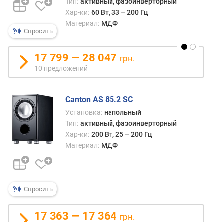
Тип:
активный, фазоинверторный
м
Хар-ки:
60 Вт, 33 – 200 Гц
а
Материал:
МДФ
к
Спросить
с
.
17 799 — 28 047
у
грн.
р
10 предложений
о
в
е
Canton AS 85.2 SC
н
Установка:
напольный
ь
Тип:
активный, фазоинверторный
з
Хар-ки:
200 Вт, 25 – 200 Гц
в
Материал:
МДФ
у
к
о
в
Спросить
о
г
о
17 363 — 17 364
грн.