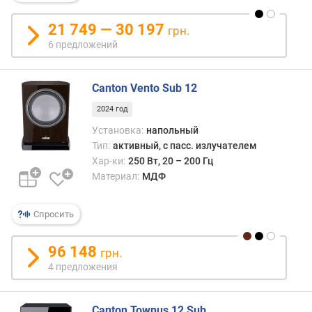
н
о
21 749 — 30 197
грн.
с
6 предложений
т
и
Canton Vento Sub 12
о
2024 год
т
д
Установка:
напольный
е
Тип:
активный, с пасс. излучателем
ш
Хар-ки:
250 Вт, 20 – 200 Гц
е
Материал:
МДФ
в
ы
Спросить
х
к
д
96 148
грн.
о
4 предложения
р
о
г
Canton Townus 12 Sub