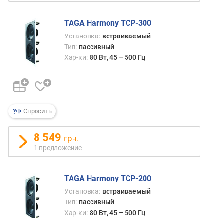
о
т
TAGA Harmony TCP-300
а
Установка:
встраиваемый
(
Тип:
пассивный
Г
Хар-ки:
80 Вт, 45 – 500 Гц
ц
)
м
а
к
Спросить
с
.
8 549
грн.
ч
1 предложение
а
с
т
TAGA Harmony TCP-200
о
т
Установка:
встраиваемый
а
Тип:
пассивный
(
Хар-ки:
80 Вт, 45 – 500 Гц