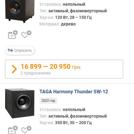
Установка:
напольный
м
Тип:
активный, фазоинверторный
а
Хар-ки:
120 Вт, 28 – 150 Гц
к
Материал:
дерево
с
.
у
р
Спросить
о
в
16 899 — 20 950
е
грн.
н
2 предложения
ь
з
в
TAGA Harmony Thunder SW-12
у
2023 год
к
о
Установка:
напольный
в
Тип:
активный, фазоинверторный
о
Хар-ки:
350 Вт, 30 – 200 Гц
г