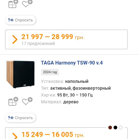
п
о
о
Спросить
т
з
21 997 — 28 999
грн.
ы
17 предложений
в
а
м
TAGA Harmony TSW-90 v.4
п
2024 год
о
Установка:
напольный
д
Тип:
активный, фазоинверторный
а
Хар-ки:
95 Вт, 30 – 150 Гц
т
Материал:
дерево
е
д
о
Спросить
б
а
15 249 — 16 005
грн.
в