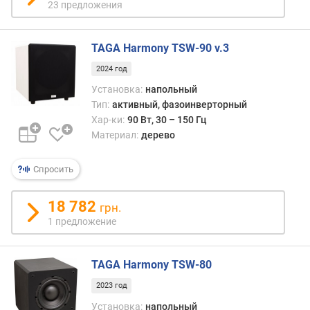
23 предложения
л
е
н
TAGA Harmony TSW-90 v.3
и
я
2024 год
Установка:
напольный
п
Тип:
активный, фазоинверторный
о
Хар-ки:
90 Вт, 30 – 150 Гц
к
Материал:
дерево
о
л
и
Спросить
ч
е
18 782
грн.
с
1 предложение
т
в
у
TAGA Harmony TSW-80
п
р
2023 год
е
Установка:
напольный