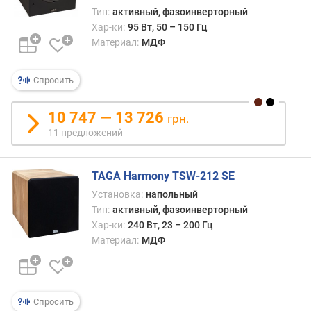
д
Тип:
активный, фазоинверторный
л
Хар-ки:
95 Вт, 50 – 150 Гц
о
Материал:
МДФ
ж
е
н
Спросить
и
й
10 747 — 13 726
грн.
11 предложений
м
о
TAGA Harmony TSW-212 SE
щ
н
Установка:
напольный
о
Тип:
активный, фазоинверторный
с
Хар-ки:
240 Вт, 23 – 200 Гц
т
Материал:
МДФ
ь
(
В
т
Спросить
)