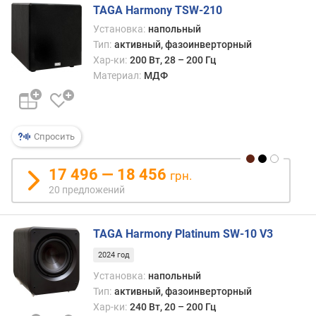
г
TAGA Harmony TSW-210
и
Установка:
напольный
м
Тип:
активный, фазоинверторный
Хар-ки:
200 Вт, 28 – 200 Гц
о
Материал:
МДФ
т
д
о
р
Спросить
о
г
и
17 496 — 18 456
грн.
х
20 предложений
к
д
е
TAGA Harmony Platinum SW-10 V3
ш
2024 год
е
в
Установка:
напольный
ы
Тип:
активный, фазоинверторный
м
Хар-ки:
240 Вт, 20 – 200 Гц