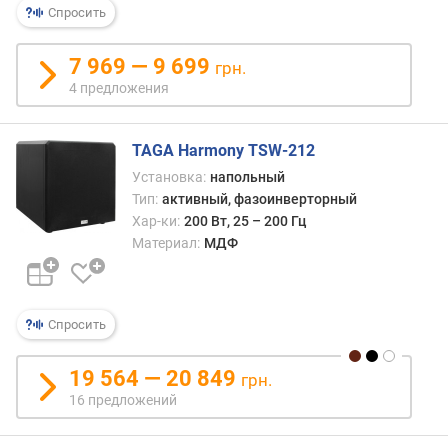
Спросить
р
н
о
7 969 — 9 699
грн.
с
4 предложения
т
и
TAGA Harmony TSW-212
о
Установка:
напольный
т
Тип:
активный, фазоинверторный
д
Хар-ки:
200 Вт, 25 – 200 Гц
е
Материал:
МДФ
ш
е
в
ы
Спросить
х
к
д
19 564 — 20 849
грн.
о
16 предложений
р
о