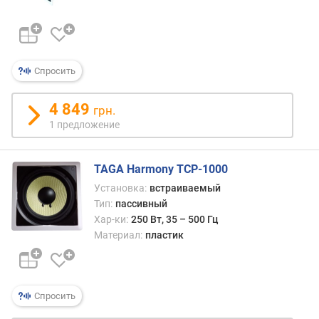
Г
ц
)
и
Спросить
м
п
4 849
е
грн.
д
1 предложение
а
н
TAGA Harmony TCP-1000
с
(
Установка:
встраиваемый
О
Тип:
пассивный
м
Хар-ки:
250 Вт, 35 – 500 Гц
)
Материал:
пластик
к
о
л
Спросить
-
в