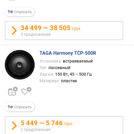
о
д
Спросить
а
в
л
34 499 — 38 505
грн.
е
5 предложений
н
и
я
TAGA Harmony TCP-500R
(
Установка:
встраиваемый
д
Тип:
пассивный
Б
Хар-ки:
150 Вт, 45 – 500 Гц
)
Материал:
пластик
м
и
н
.
Спросить
ч
а
5 449 — 5 746
грн.
с
2 предложения
т