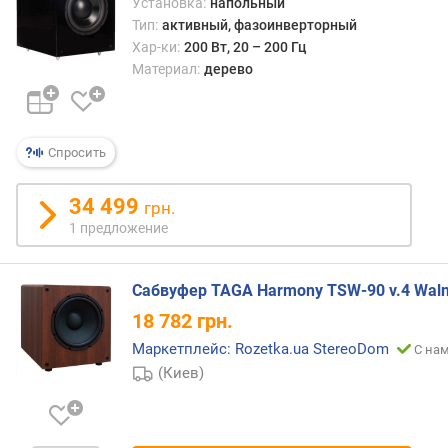
Установка:
напольный
м
Тип:
активный, фазоинверторный
и
Хар-ки:
200 Вт, 20 – 200 Гц
к
Материал:
дерево
а
в
е
Спросить
с
(
к
34 499
грн.
г
1 предложение
)
Сабвуфер TAGA Harmony TSW-90 v.4 Waln
18 782
грн.
Маркетплейс: Rozetka.ua StereoDom
С нам
(Киев)