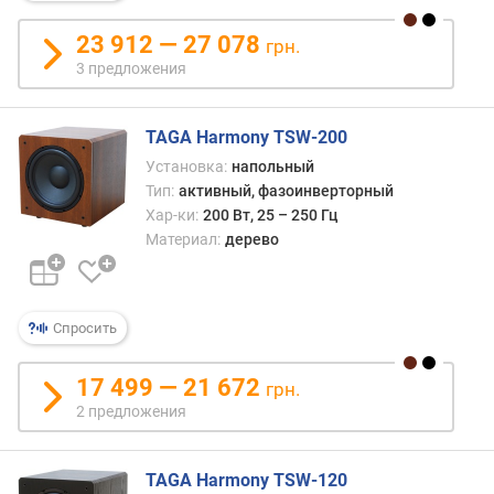
23 912 — 27 078
ч
грн.
у
3 предложения
в
с
т
TAGA Harmony TSW-200
в
Установка:
напольный
и
Тип:
активный, фазоинверторный
т
Хар-ки:
200 Вт, 25 – 250 Гц
е
Материал:
дерево
л
ь
н
о
Спросить
с
т
17 499 — 21 672
грн.
ь
2 предложения
(
д
Б
TAGA Harmony TSW-120
)