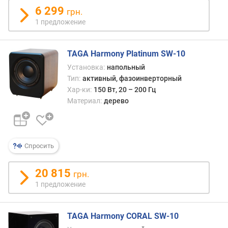
6 299
о
грн.
д
1 предложение
и
н
а
TAGA Harmony Platinum SW-10
м
Установка:
напольный
и
Тип:
активный, фазоинверторный
к
Хар-ки:
150 Вт, 20 – 200 Гц
о
Материал:
дерево
в
р
а
Спросить
з
м
е
20 815
грн.
р
1 предложение
д
и
н
TAGA Harmony CORAL SW-10
а