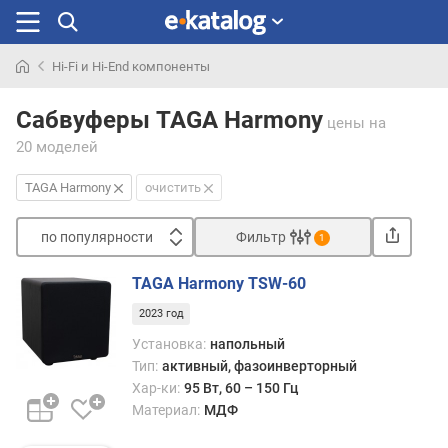
Hi-Fi и Hi-End компоненты
Искали
раньше
Сабвуферы TAGA Harmony
цены
на
20 моделей
TAGA Harmony
очистить
по популярности
Фильтр
1
Сортировать
TAGA Harmony TSW-60
п
2023 год
о
п
Установка:
напольный
о
Тип:
активный, фазоинверторный
п
Хар-ки:
95 Вт, 60 – 150 Гц
у
Материал:
МДФ
л
я