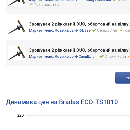
Пожаловаться
Зрошувач 2 ріжковий DUO, обертовий на кілку
Маркетплейс:
Rozetka.ua
R-base
С нами 7 лет
(Ки
Зрошувач 2 ріжковий DUO, обертовий на кілку
Маркетплейс:
Rozetka.ua
СпецШланг
С нами 7 лет
Динамика цен на Bradas ECO-TS1010
120
130
150
170
240
100
220