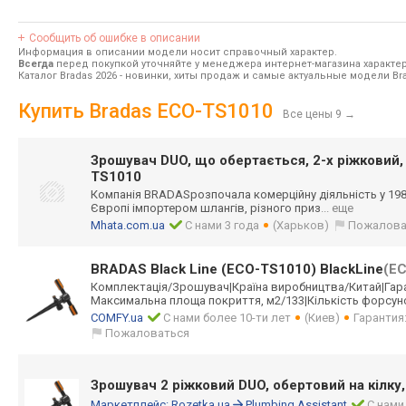
Сообщить об ошибке в описании
Информация в описании модели носит справочный характер.
Всегда
перед покупкой уточняйте у менеджера интернет-магазина характе
Каталог Bradas 2026
- новинки, хиты продаж и самые актуальные модели Bra
Купить Bradas ECO-TS1010
Все цены 9
→
Зрошувач DUO, що обертається, 2-х ріжковий, 
TS1010
Компанія BRADASрозпочала комерційну діяльність у 198
Європі імпортером шлангів, різного приз
... еще
Mhata.com.ua
С нами 3 года
(Харьков)
Пожалова
BRADAS Black Line (ECO-TS1010) BlackLine
(E
Комплектація/Зр
ошувач|Країна виробництва/Кит
ай|Гар
Максимальна площа покриття, м2/133|Кількіст
ь форсун
COMFY.ua
С нами более 10-ти лет
(Киев)
Гарантия
Пожаловаться
Зрошувач 2 ріжковий DUO, обертовий на кілку
Маркетплейс:
Rozetka.ua
Plumbing Assistant
С нами