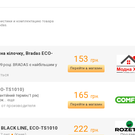
ристики и комплектацию товара
das.
на кілочку, Bradas ECO-
153
грн.
9 році. BRADAS є найбільшим у
Перейти в магазин
ться
CO-TS1010)
165
антійний термін/1 рік|
грн.
ок
... еще
Перейти в магазин
: от производителя
222
, BLACK LINE, ECO-TS1010
грн.
 7 лет
(Киев)
Продав