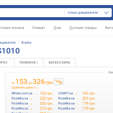
только дождеватели
товая техника
Климат
Дом
Детские товары
Авт
ждеватели
/
Bradas
S1010
ПРОС
ПОЛЕЗНОЕ
АКСЕССУАРЫ
2
Ка
153
326
грн.
от
до
Сравнить цены
→
9
Mhata.com.ua
→
153 грн.
COMFY.ua
→
165 грн.
Rozetka.ua
→
222 грн.
Rozetka.ua
→
203 грн.
Rozetka.ua
→
326 грн.
Rozetka.ua
→
179 грн.
Rozetka.ua
→
215 грн.
Rozetka.ua
→
179 грн.