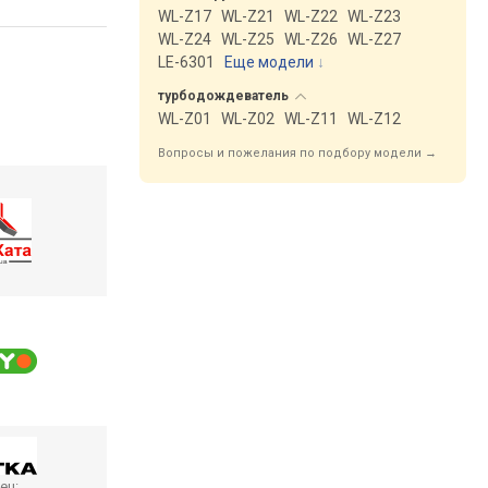
WL-Z17
WL-Z21
WL-Z22
WL-Z23
WL-Z24
WL-Z25
WL-Z26
WL-Z27
LE-6301
Еще модели
↓
турбодождеватель
WL-Z01
WL-Z02
WL-Z11
WL-Z12
Вопросы и пожелания по подбору модели →
ец: