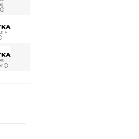
ng
ц:
R-
ец:
нг