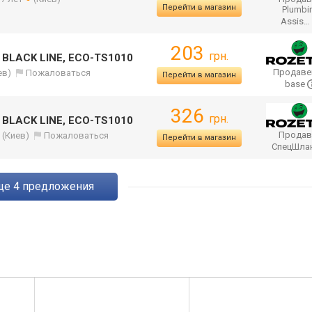
Перейти в магазин
Plumbi
Assis…
203
грн.
, BLACK LINE, ECO-TS1010
Продаве
ев)
Пожаловаться
Перейти в магазин
base
326
грн.
, BLACK LINE, ECO-TS1010
Продав
(Киев)
Пожаловаться
Перейти в магазин
СпецШла
eще
4
предложения