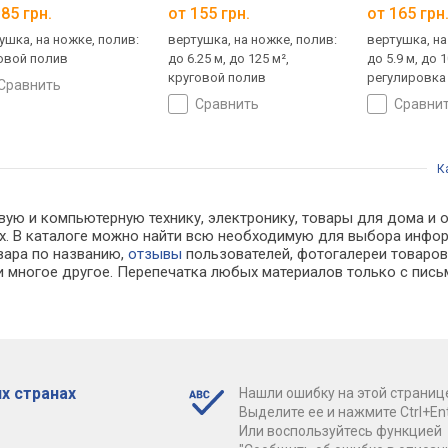
85 грн.
от 155 грн.
от 165 грн
ушка, на ножке, полив:
вертушка, на ножке, полив:
вертушка, на
овой полив
до 6.25 м, до 125 м²,
до 5.9 м, до 1
круговой полив
регулировка 
сравнить
полив
сравнить
сравни
К
вую и компьютерную технику, электронику, товары для дома и 
нах. В каталоге можно найти всю необходимую для выбора инф
овара по названию,
отзывы
пользователей, фотогалереи товаров,
 многое другое. Перепечатка любых материалов только с пись
х странах
Нашли ошибку на этой страниц
Выделите ее и нажмите Ctrl+Ent
Или воспользуйтесь функцией