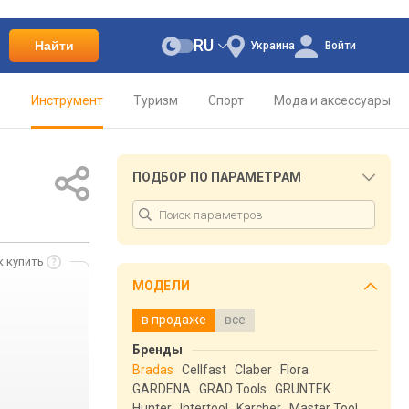
RU
Найти
Украина
Войти
о
Инструмент
Туризм
Спорт
Мода и аксессуары
ПОДБОР ПО ПАРАМЕТРАМ
к купить
МОДЕЛИ
в продаже
все
Бренды
Bradas
Cellfast
Claber
Flora
GARDENA
GRAD Tools
GRUNTEK
Hunter
Intertool
Karcher
Master Tool