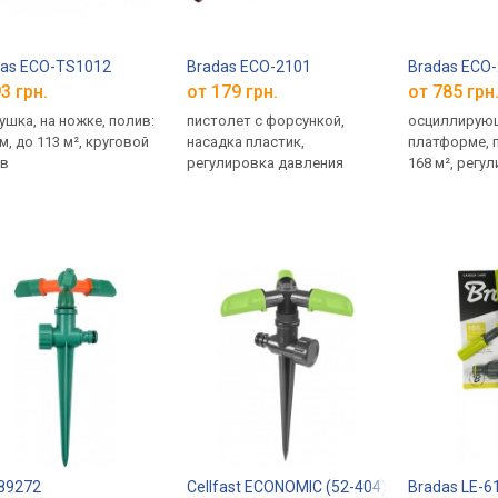
das ECO-TS1012
Bradas ECO-2101
Bradas ECO
3 грн.
от 179 грн.
от 785 грн
ушка, на ножке, полив:
пистолет с форсункой,
осциллирующ
м, до 113 м², круговой
насадка пластик,
платформе, 
в
регулировка давления
168 м², регу
89272
Cellfast ECONOMIC (52-404)
Bradas LE-6