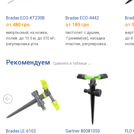
Bradas ECO-KT230B
Bradas ECO-4442
Bra
от 480 грн.
от 189 грн.
от 9
импульсный, на ножке,
пистолет с душем,
верт
полив: до 13.5 м, до 572 м²,
7 режим(ов), насадка
до 6 
регулировка угла
пластик, регулировка
поли
давления
Рекомендуем
Сравнить в таблице
→
Bradas LE-6102
Gartner 80081050
FLO 