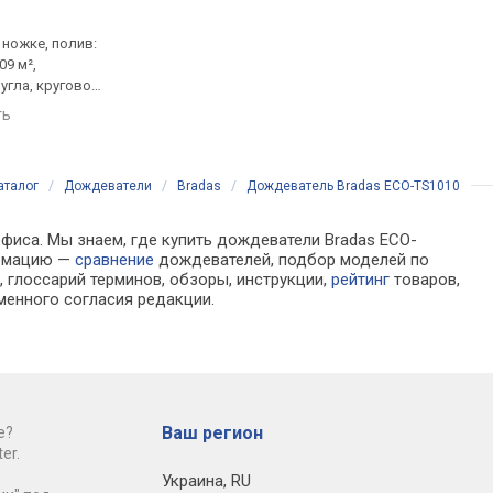
.
от 224 грн.
от 181 грн.
 ножке, полив:
вертушка, на ножке, полив:
вертушка, на ножке, 
09 м²,
до 7.5 м, до 176 м², круговой
до 7.5 м, до 176 м², 
угла, круговой
полив
полив
ть
сравнить
сравнить
аталог
/
Дождеватели
/
Bradas
/
Дождеватель Bradas ECO-TS1010
офиса. Мы знаем, где купить дождеватели Bradas ECO-
ормацию —
сравнение
дождевателей, подбор моделей по
 глоссарий терминов, обзоры, инструкции,
рейтинг
товаров,
менного согласия редакции.
Ваш регион
е?
er.
Украина
,
RU