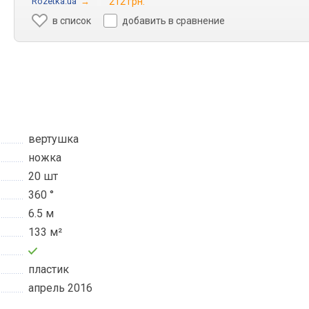
Rozetka.ua
→
212 грн.
в список
добавить в сравнение
вертушка
ножка
20 шт
360 °
6.5 м
133 м²
пластик
апрель 2016