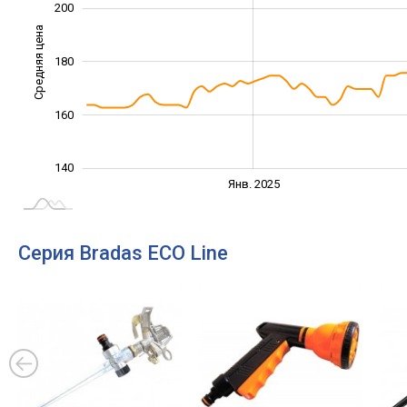
200
Средняя цена
180
140
160
140
Янв. 2027
Июль
Янв. 2025
L
Серия Bradas ECO Line