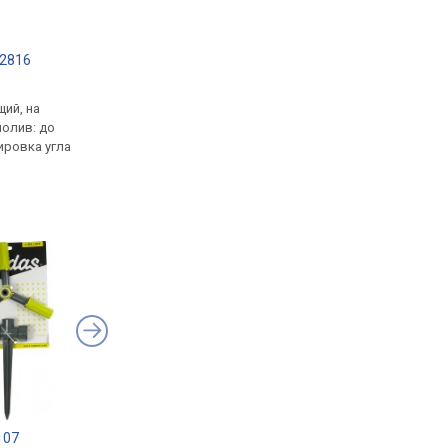
-2816
Bradas ECO-2302
Bradas ECO-2812
.
от 314 грн.
от 667 грн.
ий, на
пистолет с душем,
осциллирующий, на
полив: до
1 режим(ов), насадка
платформе, полив: д
лировка угла
пластик, регулировка
240 м², регулировка 
давления
107
Aquapulse AP 3008
Aquapulse AP 3030