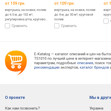
от 159 грн.
от 109 грн.
от 1
вертушка, на ножке, полив:
вертушка, на ножке, полив:
верт
до 6.5 м, до 132 м²,
до 4 м, до 50 м², круговой
круг
регулировка угла, круговой
полив
полив
сравнить
сравнить
E-Katalog
— каталог описаний и цен на быто
TS1010 по лучшей цене в интернет-магази
параметрам, подробные
описания
, поиск т
рекомендации
экспертов,
каталог брендов
и
О проекте
Мы в други
Как нам позвонить?
Украина