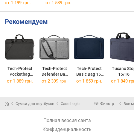
от 1 199 грн.
от 1 539 грн.
Рекомендуем
Tech-Protect
Tech-Protect
Tech-Protect
Tucano Sto
Pocketbag
Defender Bag
Basic Bag 15-
15/16
Laptop 16
15-16
16
от 1 889 грн.
от 2 399 грн.
от 1 859 грн.
от 1 849 гр
Сумки для ноутбуков
Case Logic
Фильтр
Все 
Полная версия сайта
Конфиденциальность