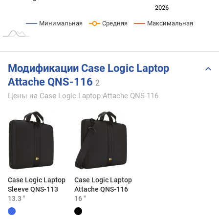
2024
2025
2028
2026
L
Минимальная
Средняя
Максимальная
Модификации Case Logic Laptop
Attache QNS-116
2
Цены на Case Logic Laptop Attache QNS-116
Case Logic Laptop
Case Logic Laptop
Sleeve QNS-113
Attache QNS-116
13.3 "
16 "