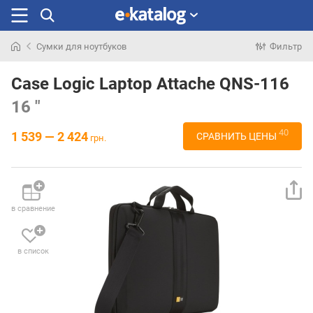
Сумки для ноутбуков
Фильтр
Искали
раньше
Case Logic Laptop Attache QNS-116
16 "
40
1 539 — 2 424
СРАВНИТЬ ЦЕНЫ
грн.
в сравнение
в список