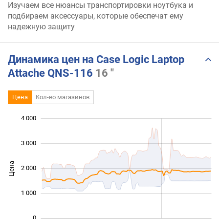
Изучаем все нюансы транспортировки ноутбука и
подбираем аксессуары, которые обеспечат ему
надежную защиту
Динамика цен на Case Logic Laptop
Attache QNS-116
16 "
Цена
Кол-во магазинов
4 000
 000
 000
 500
 500
 000
-500
500
3 000
Цена
2 000
1 000
1 000
0