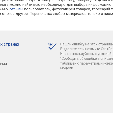
вую и компьютерную технику, электронику, товары для дома и 
каталоге можно найти всю необходимую для выбора информацию
ванию,
отзывы
пользователей, фотогалереи товаров, глоссарий т
 многое другое. Перепечатка любых материалов только с пись
х странах
Нашли ошибку на этой страниц
Выделите ее и нажмите Ctrl+Ent
Или воспользуйтесь функцией
"Сообщить об ошибке в описан
ания
таблицей с параметрами конк
модели.