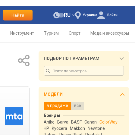
RU
Найти
Украина
Войти
о
Инструмент
Туризм
Спорт
Мода и аксессуары
ПОДБОР ПО ПАРАМЕТРАМ
МОДЕЛИ
в продаже
все
Бренды
Aniko
Barva
BASF
Canon
ColorWay
HP
Kyocera
Makkon
Newtone
Patron
Power Plant
Printalist