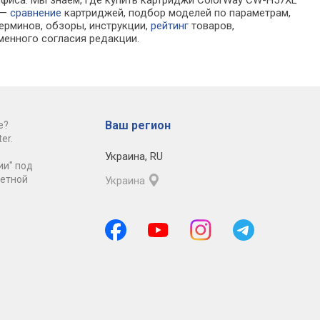
офиса. Мы знаем, где купить картриджи ColorWay CW-H57XL
 —
сравнение
картриджей, подбор моделей по параметрам,
ерминов, обзоры, инструкции,
рейтинг
товаров,
менного согласия редакции.
Ваш регион
е?
er.
Украина
,
RU
ии" под
ретной
Украина