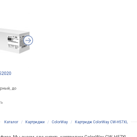
-S2020
Canon PG-84 8592B001
Printalist PL-T8651
.
от 994 грн.
от 1 299 грн.
ерный, до
черный, струйный,
черный, струйный, д
ц
пигментные чернила
10000 страниц
ть
сравнить
сравнить
Каталог
/
Картриджи
/
ColorWay
/
Картридж ColorWay CW-H57XL