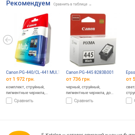
Рекомендуем
Сравнить в таблице
→
Canon PG-440/CL-441 MULTI 5219B005
Canon PG-445 8283B001
Eps
от 1 972 грн.
от 736 грн.
от 5
комплект, струйный,
черный, струйный,
свет
пигментные чернила,
пигментные чернила, до
стру
водорастворимые чернила,
180 страниц
сравнить
сравнить
до 360 страниц