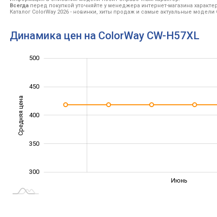
Всегда
перед покупкой уточняйте у менеджера интернет-магазина характе
Каталог ColorWay 2026
- новинки, хиты продаж и самые актуальные модели 
Динамика цен на ColorWay CW-H57XL
500
200
250
550
450
Средняя цена
400
300
350
300
Сент.
Май
Авг.
Июнь
L