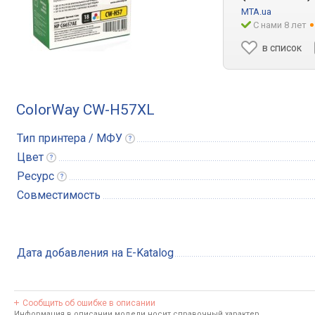
MTA.ua
С нами 8 лет
в список
ColorWay CW-H57XL
Тип принтера /
МФУ
Цвет
Ресурс
Совместимость
Дата добавления на E-Katalog
Сообщить об ошибке в описании
Информация в описании модели носит справочный характер.