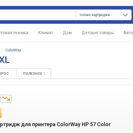
только картриджи
товая техника
Климат
Дом
Детские товары
Авт
/
ColorWay
XL
ПРОС
ПОЛЕЗНОЕ
1
.
ртридж для принтера ColorWay HP 57 Color