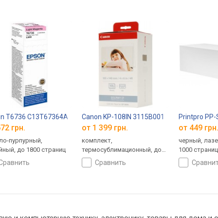
on T6736 C13T67364A
Canon KP-108IN 3115B001
Printpro PP
72 грн.
от 1 399 грн.
от 449 грн
ло-пурпурный,
комплект,
черный, лаз
йный, до 1800 страниц
термосублимационный, до
1000 страни
108 страниц
сравнить
сравнить
сравни