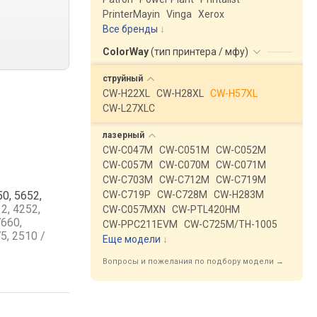
PrinterMayin
Vinga
Xerox
Все бренды
ColorWay
(
тип принтера / мфу
)
струйный
CW-H22XL
CW-H28XL
CW-H57XL
CW-L27XLC
лазерный
CW-C047M
CW-C051M
CW-C052M
CW-C057M
CW-C070M
CW-C071M
CW-C703M
CW-C712M
CW-C719M
0, 5652,
CW-C719P
CW-C728M
CW-H283M
2, 4252,
CW-C057MXN
CW-PTL420HM
7660,
CW-PPC211EVM
CW-C725M/TH-1005
5, 2510 /
Еще модели
↓
Вопросы и пожелания по подбору модели →