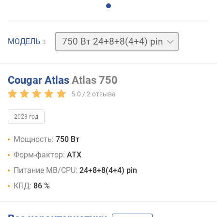
550 Вт
МОДЕЛЬ
3
24+8
(4+4) pin
650 Вт
24+8+8(4+4) pin
Cougar Atlas
Atlas 750
5.0 /
2
отзыва
2023 год
Мощность:
750 Вт
Форм-фактор:
ATX
Питание MB/CPU:
24+8+8(4+4) pin
КПД:
86 %