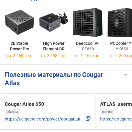
2E Stable
High Power
Deepcool PF
PCCooler Y
Power Pro
Element BR
PF650
YK650
2E-ST800BRII-120
HP1-M650BR-H12S
от
2 469 грн.
от
2 198 грн.
от
2 165 грн.
от
2 250 гр
Полезные материалы по Cougar
Atlas
Cougar Atlas 650
ATLAS_userm
обзоры
прочее
https://ua.gecid.com/power/cougar_atlas_650/