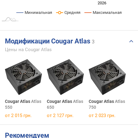
2024
2025
2028
2026
L
Минимальная
Средняя
Максимальная
Модификации Cougar Atlas
3
Цены на Cougar Atlas
Cougar Atlas
Atlas
Cougar Atlas
Atlas
Cougar Atlas
Atlas
550
650
750
от 2 015 грн.
от 2 127 грн.
от 2 023 грн.
Рекомендуем