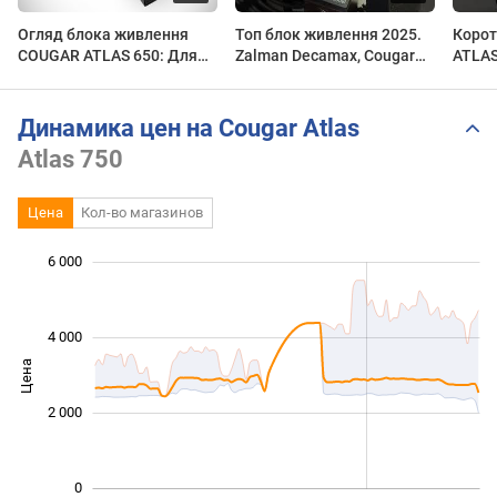
Огляд блока живлення
Топ блок живлення 2025.
Корот
COUGAR ATLAS 650: Для
Zalman Decamax, Cougar
ATLA
середньоцінових збірок
Atlas. Як вибрати блок
#ATL
живлення для ПК
Динамика цен на Cougar Atlas
Atlas 750
Цена
Кол-во магазинов
6 000
 000
 000
 000
 000
 000
 000
4 000
Цена
1 000
2 000
0