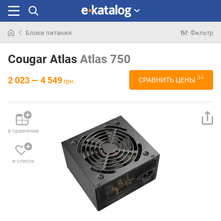
Блоки питания
Фильтр
Искали
раньше
Cougar Atlas
Atlas 750
34
2 023 — 4 549
СРАВНИТЬ ЦЕНЫ
грн.
в сравнение
в список