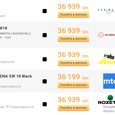
36 939
грн.
Перейти в магазин
ься
SW18
36 939
грн.
ність і контроль у
н
... еще
Перейти в магазин
36 939
грн.
ловаться
Перейти в магазин
36 199
RENA SW 18 Black
грн.
Перейти в магазин
ожаловаться
36 939
грн.
Продав
ев)
Пожаловаться
Перейти в магазин
NotaFa