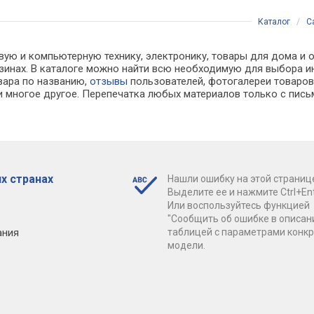
Каталог
/
С
вую и компьютерную технику, электронику, товары для дома и о
газинах. В каталоге можно найти всю необходимую для выбора
овара по названию,
отзывы
пользователей, фотогалереи товаров,
 многое другое. Перепечатка любых материалов только с пись
х странах
Нашли ошибку на этой страниц
Выделите ее и нажмите Ctrl+Ent
Или воспользуйтесь функцией
"Сообщить об ошибке в описан
ания
таблицей с параметрами конк
модели.