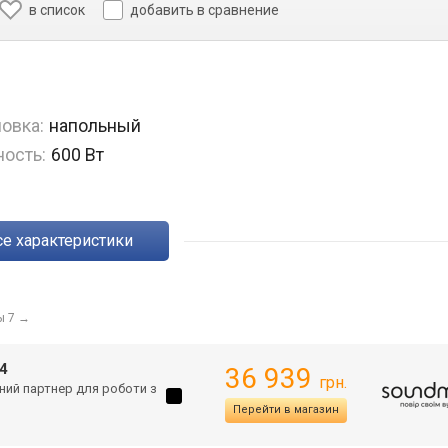
в список
добавить в сравнение
овка:
напольный
ость:
600 Вт
Все характеристики
ы 7
→
4
36 939
грн.
ьний партнер для роботи з
Перейти в магазин