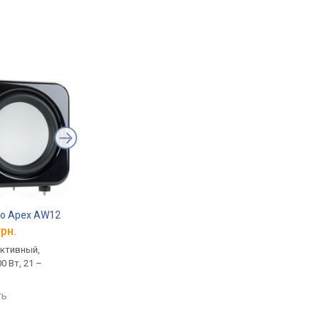
io Apex AW12
B&W ASW608
Yamaha NS-SW050
грн.
от 32 249 грн.
от 11 061 грн.
активный,
напольный, активный,
напольный, активный
0 Вт, 21 –
закрытый, 200 Вт, 23 –
фазоинверторный, 50
140 Гц, 90 дБ
– 200 Гц
ть
сравнить
сравнить