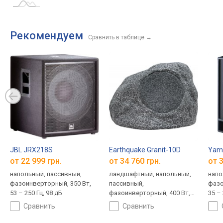
Рекомендуем
Сравнить в таблице
→
JBL JRX218S
Earthquake Granit-10D
Yam
от 22 999 грн.
от 34 760 грн.
от 3
напольный, пассивный,
ландшафтный, напольный,
напо
фазоинверторный, 350 Вт,
пассивный,
фазо
53 – 250 Гц, 98 дБ
фазоинверторный, 400 Вт,
35 – 
30 – 100 Гц, 92 дБ
сравнить
сравнить