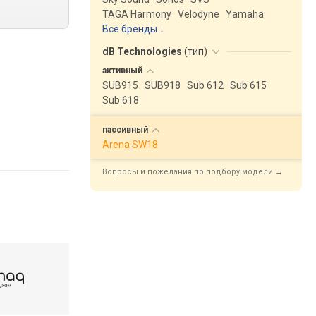
TAGA Harmony
Velodyne
Yamaha
Все бренды
dB Technologies
(
тип
)
активный
SUB915
SUB918
Sub 612
Sub 615
Sub 618
пассивный
Arena SW18
Вопросы и пожелания по подбору модели →