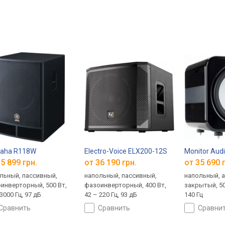
aha R118W
Electro-Voice ELX200-12S
Monitor Aud
5 899 грн.
от 36 190 грн.
от 35 690 
льный, пассивный,
напольный, пассивный,
напольный, 
инверторный, 500 Вт,
фазоинверторный, 400 Вт,
закрытый, 50
3000 Гц, 97 дБ
42 – 220 Гц, 93 дБ
140 Гц
сравнить
сравнить
сравни