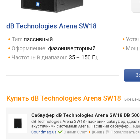
dB Technologies Arena SW18
Тип:
пассивный
Устан
Оформление:
фазоинверторный
Мощн
Частотный диапазон:
35 – 150 Гц
Купить dB Technologies Arena SW18
Все цен
Сабвуфер dB Technologies Arena SW18 DB 500
dB Technologies Arena SW18 - пасивний сабвуфер, ідеал
акустичними системами Arena. Пасивний сабвуфер
... еще
Soundmag.ua
С нами 8 лет
(Киев)
Пожаловаться