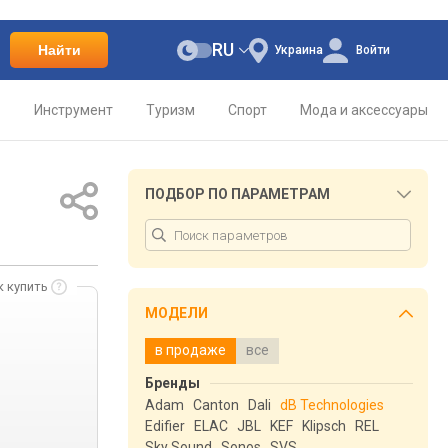
RU
Найти
Украина
Войти
о
Инструмент
Туризм
Спорт
Мода и аксессуары
ПОДБОР ПО ПАРАМЕТРАМ
к купить
МОДЕЛИ
в продаже
все
Бренды
Adam
Canton
Dali
dB Technologies
Edifier
ELAC
JBL
KEF
Klipsch
REL
Sky Sound
Sonos
SVS