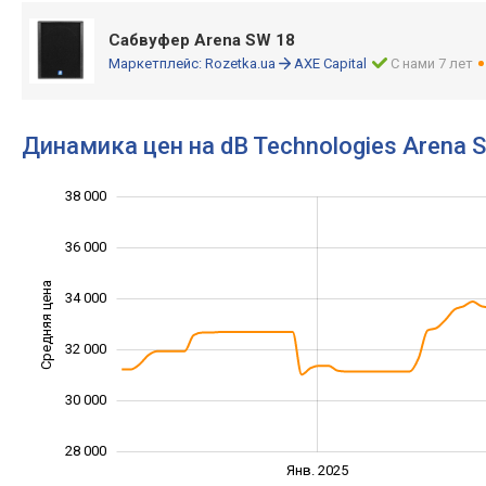
Сабвуфер Arena SW 18
Маркетплейс:
Rozetka.ua
AXE Capital
С нами 7 лет
Динамика цен на dB Technologies Arena 
38 000
24 000
26 000
40 000
36 000
Средняя цена
34 000
28 000
32 000
30 000
28 000
Янв. 2027
Июль
Янв. 2025
L