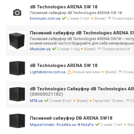
dB Technologies ARENA SW 18
Пасивний сабвуфер dB Technologies ARENA SW 18
Evomusic.com.ua
С нами 5 лет
(Киев)
Пожаловат
Пасивний сабвуфер dB Technologies ARENA 
Пасивний сабвуфер dB Technologies ARENA SW18 — потуж
кожній низькій частоті Відкрийте для себе непереверше
Musician.ua
С нами 1 год
(Киев)
Пожаловаться
dB Technologies ARENA SW 18
Lightekstore.com.ua
Новый магазин
(Киев)
Пожа
dB Technologies Сабвуфер dB Technologies A
(00000021182)
MTA.ua
С нами 8 лет
(Киев)
Гарантия: 12 мес.
П
Пасивний сабвуфер DB ARENA SW18
Маркетплейс:
Rozetka.ua
NotaFa
С нами 7 лет
(Ки