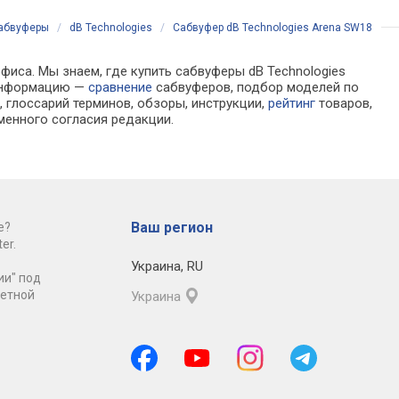
абвуферы
/
dB Technologies
/
Сабвуфер dB Technologies Arena SW18
фиса. Мы знаем, где купить сабвуферы dB Technologies
 информацию —
сравнение
сабвуферов, подбор моделей по
 глоссарий терминов, обзоры, инструкции,
рейтинг
товаров,
менного согласия редакции.
Ваш регион
е?
er.
Украина
,
RU
ии" под
ретной
Украина