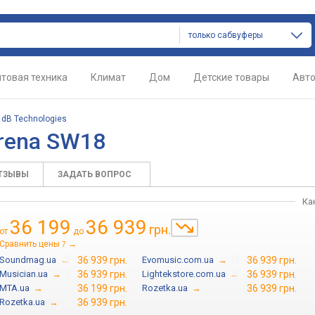
только сабвуферы
товая техника
Климат
Дом
Детские товары
Авт
/
dB Technologies
Arena SW18
ТЗЫВЫ
ЗАДАТЬ ВОПРОС
Ка
36 199
36 939
грн.
от
до
Сравнить цены
→
7
Soundmag.ua
→
36 939 грн.
Evomusic.com.ua
→
36 939 грн.
Musician.ua
→
36 939 грн.
Lightekstore.com.ua
→
36 939 грн.
MTA.ua
→
36 199 грн.
Rozetka.ua
→
36 939 грн.
Rozetka.ua
→
36 939 грн.