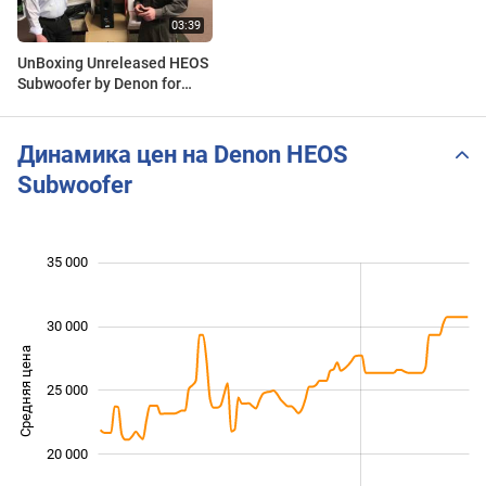
UnBoxing Unreleased HEOS
Subwoofer by Denon for
HEOSBar HEOS1 HEOS3
HEOS5 HEOS7
Динамика цен на Denon HEOS
Subwoofer
 000
 000
 000
 000
 000
 000
 000
35 000
30 000
Средняя цена
16 000
25 000
20 000