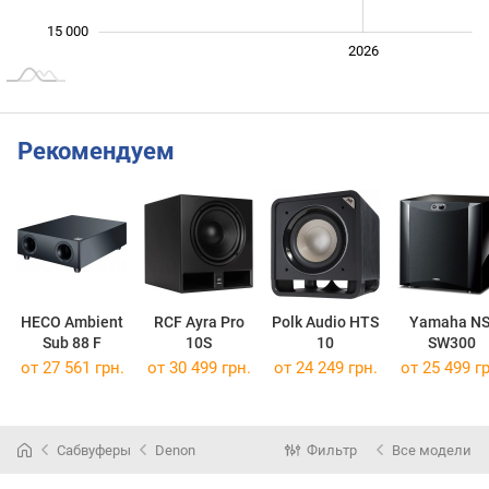
15 000
2024
2025
2028
2026
L
Рекомендуем
HECO Ambient
RCF Ayra Pro
Polk Audio HTS
Yamaha NS
Sub 88 F
10S
10
SW300
от 27 561 грн.
от 30 499 грн.
от 24 249 грн.
от 25 499 гр
Сабвуферы
Denon
Фильтр
Все модели