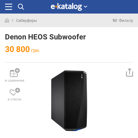
Сабвуферы
Фильтр
Искали
раньше
Denon HEOS Subwoofer
30 800
грн.
в сравнение
в список