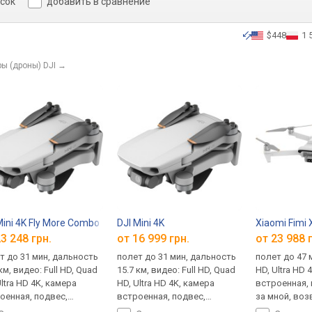
исок
добавить в сравнение
$448
1 
ы (дроны) DJI
→
Mini 4K Fly More Combo
DJI Mini 4K
Xiaomi Fimi 
3 248 грн.
от 16 999 грн.
от 23 988 
т до 31 мин, дальность
полет до 31 мин, дальность
полет до 47 м
км, видео: Full HD, Quad
15.7 км, видео: Full HD, Quad
HD, Ultra HD 
Ultra HD 4K, камера
HD, Ultra HD 4K, камера
встроенная, 
оенная, подвес,
встроенная, подвес,
за мной, воз
рат домой,
возврат домой,
облет точек,