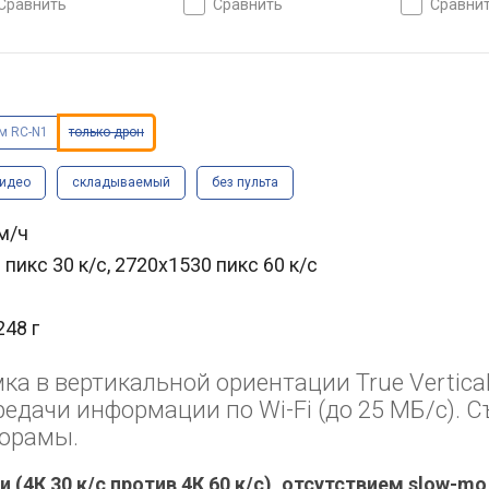
сравнить
сравнить
сравни
дываемый, вес 246 г
складываемый, вес 246 г
складываемы
ом RC-N1
только дрон
видео
складываемый
без пульта
м/ч
 пикс 30 к/с, 2720x1530 пикс 60 к/с
248 г
ка в вертикальной ориентации True Vertica
ередачи информации по Wi-Fi (до 25 МБ/с). 
норамы.
 (4К 30 к/с против 4К 60 к/с), отсутствием slow-mo