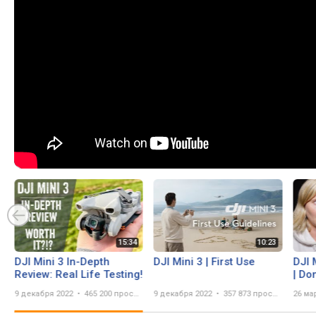
DJI Mini 3 In-Depth
DJI Mini 3 | First Use
DJI 
Review: Real Life Testing!
| Do
9 декабря 2022
465 200 просмотров
9 декабря 2022
357 873 просмотра
26 ма