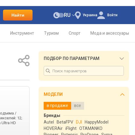
RU
Найти
Украина
Войти
о
Инструмент
Туризм
Спорт
Мода и аксессуары
ПОДБОР ПО ПАРАМЕТРАМ
МОДЕЛИ
в продаже
все
подъема /
Бренды
икселей: 12;
Autel
BetaFPV
DJI
HappyModel
 Ultra HD
HOVERAir
iFlight
OTAMANKO
Pioneer
Potensic
ProDrone
Syma