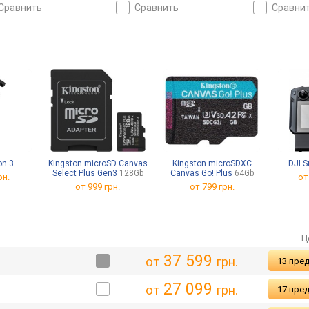
рат домой,
возврат домой, план
за мной, воз
сравнить
сравнить
сравни
дываемый, вес 246 г
полета, складываемый, вес
складываемы
249 г
on 3
Kingston microSD Canvas
Kingston microSDXC
DJI S
Select Plus Gen3
128Gb
Canvas Go! Plus
64Gb
рн.
от
от
999 грн.
от
799 грн.
Ц
37 599
от
грн.
13 пре
27 099
от
грн.
17 пре