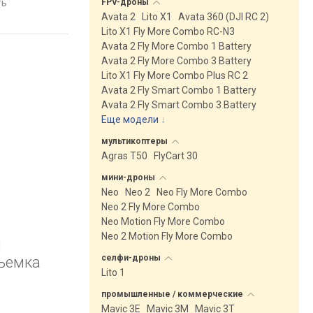
FPV-дроны
ть
сравнить
сравнить
й, вес 748 г
полета, складываемый, вес
складываемый, вес 7
Avata 2
Lito X1
Avata 360 (DJI RC 2)
249 г
Lito X1 Fly More Combo RC-N3
Avata 2 Fly More Combo 1 Battery
Avata 2 Fly More Combo 3 Battery
Lito X1 Fly More Combo Plus RC 2
Avata 2 Fly Smart Combo 1 Battery
Avata 2 Fly Smart Combo 3 Battery
Еще модели
↓
мультикоптеры
Agras T50
FlyCart 30
мини-дроны
Neo
Neo 2
Neo Fly More Combo
Neo 2 Fly More Combo
Neo Motion Fly More Combo
Neo 2 Motion Fly More Combo
l
селфи-дроны
Съемка
Lito 1
промышленные /
коммерческие
,
Mavic 3E
Mavic 3M
Mavic 3T