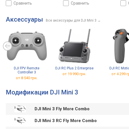
возврат домой,
возврат домой, план
возв
сравнить
сравнить
складываемый, вес 246 г
полета, складываемый, вес
скла
249 г
Аксессуары
Все аксессуары для DJI Mini 3
→
DJI FPV Remote
DJI RC Plus 2 Enterprise
DJI RC Moti
Controller 3
от 19 990 грн.
от 4 299 г
от 8 540 грн.
Модификации DJI Mini 3
DJI Mini 3 Fly More Combo
DJI Mini 3 RC Fly More Combo