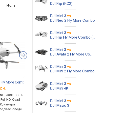
DJI Flip (RC2)
Июль
DJI Mini 3
vs
DJI Neo 2 Fly More Combo
DJI Mini 3
vs
DJI Flip Fly More Combo (RC2)
DJI Mini 3
vs
DJI Avata 2 Fly More Combo 3 Battery
DJI Mini 3
vs
DJI Mini 2 Fly More Combo
C Fly More Combo
DJI Mini 4 Pro Fly More Combo (RC2)
DJI Mini 5 Pro
DJI Mini 3
vs
грн.
от 35 599 грн.
от 35 299 грн.
DJI Mini 4K
мин, дальность
полет до 34 мин, дальность
полет до 36 мин, да
 Full HD, Quad
18 км, видео: Full HD, Ultra HD
21 км, видео: Full HD,
DJI Mini 3
vs
4K, камера
4K, камера встроенная,
4K, камера встроенн
DJI Mavic 3
подвес, следи
подвес, следи за мной,
подвес, следи за мно