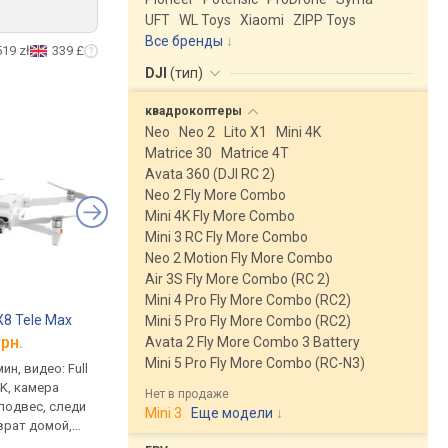
UFT
WL Toys
Xiaomi
ZIPP Toys
Все бренды
519 zł
339 £
DJI
(
тип
)
квадрокоптеры
Neo
Neo 2
Lito X1
Mini 4K
Matrice 30
Matrice 4T
Avata 360 (DJI RC 2)
Neo 2 Fly More Combo
Mini 4K Fly More Combo
Mini 3 RC Fly More Combo
Neo 2 Motion Fly More Combo
Air 3S Fly More Combo (RC 2)
Mini 4 Pro Fly More Combo (RC2)
X8 Tele Max
Potensic Atom Fly More Combo
Xiaomi Fimi X8 SE 
Mini 5 Pro Fly More Combo (RC2)
грн.
от 22 999 грн.
от 23 500 грн.
Avata 2 Fly More Combo 3 Battery
Mini 5 Pro Fly More Combo (RC-N3)
ин, видео: Full
полет до 32 мин, видео: Full
полет до 35 мин, виде
4K, камера
HD, Quad HD, камера
HD, Ultra HD 4K, каме
Нет в продаже
подвес, следи
встроенная, стабилизация,
встроенная, подвес,
Mini 3
Еще модели
↓
врат домой,
подвес, следи за мной,
за мной, возврат до
 план полета,
возврат домой, план
облет точек, план по