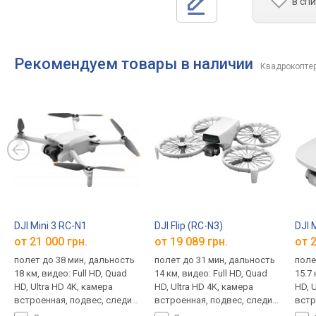
в сп
Рекомендуем товары в наличии
Квадрокоптер
DJI Mini 3 RC-N1
DJI Flip (RC-N3)
DJI 
от 21 000 грн.
от 19 089 грн.
от 2
полет до 38 мин, дальность
полет до 31 мин, дальность
поле
18 км, видео: Full HD, Quad
14 км, видео: Full HD, Quad
15.7 
HD, Ultra HD 4K, камера
HD, Ultra HD 4K, камера
HD, 
встроенная, подвес, следи
встроенная, подвес, следи
встр
за мной, возврат домой,
за мной, возврат домой,
возв