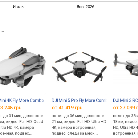
Июль
Янв. 2026
→
Mini 4K Fly More Combo
DJI Mini 5 Pro Fly More Combo (RC-N3)
DJI Mini 3 R
3 248 грн.
от 41 419 грн.
от 27 099 
т до 31 мин, дальность
полет до 36 мин, дальность
полет до 38 
км, видео: Full HD, Quad
21 км, видео: Full HD, Ultra HD
18 км, видео:
Ultra HD 4K, камера
4K, камера встроенная,
HD, Ultra HD 
оенная, подвес,
подвес, следи за мной,
встроенная, 