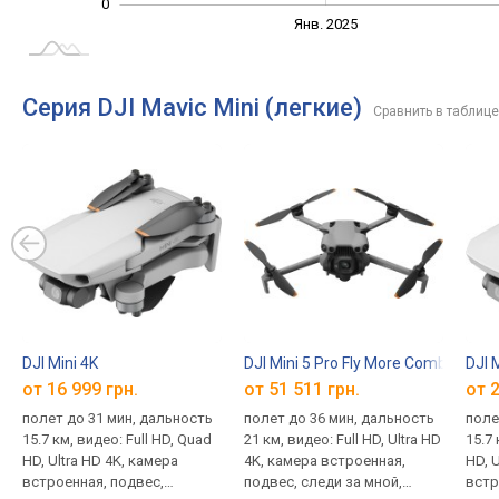
0
Янв. 2027
Июль
Янв. 2025
L
Серия DJI Mavic Mini (легкие)
Сравнить в таблице
DJI Mini 4K
DJI Mini 5 Pro Fly More Combo (RC2)
DJI 
от 16 999 грн.
от 51 511 грн.
от 2
полет до 31 мин, дальность
полет до 36 мин, дальность
поле
15.7 км, видео: Full HD, Quad
21 км, видео: Full HD, Ultra HD
15.7 
HD, Ultra HD 4K, камера
4K, камера встроенная,
HD, 
встроенная, подвес,
подвес, следи за мной,
встр