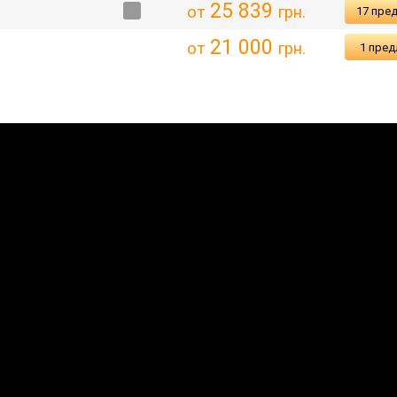
25 839
от
грн.
17 пре
21 000
от
грн.
1 пре