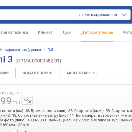
только квадрокоптеры (дроны)
товая техника
Климат
Дом
Детские товары
Авт
/
Квадрокоптеры (дроны)
/
DJI
ni 3
(CP.MA.00000582.01)
ЗЫВЫ
ЗАДАТЬ ВОПРОС
АКСЕССУАРЫ
10+
я в продаже
499
грн.
полета (км): 18; Время полета (мин): 38; Скорость (км/ч): 58; Скорость 
км/ч): 18; Сопротивление ветру (м/с): 11; Тип камеры: встроенная; Мегап
 фото (пикс): 4000x3000; Съемка Quad HD: 2720x1530 пикс 60 к/с; Съемка
x2160 пикс 30 к/с