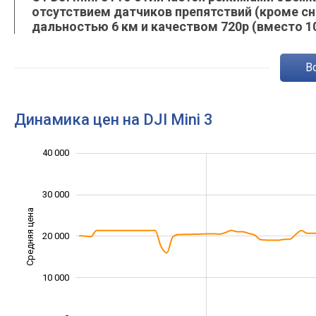
отсутствием датчиков препятствий (кроме сни
дальностью 6 км и качеством 720p (вместо 1
Динамика цен на DJI Mini 3
-10 000
-20 000
15 000
50 000
-5 000
5 000
40 000
30 000
Средняя цена
20 000
10 000
10 000