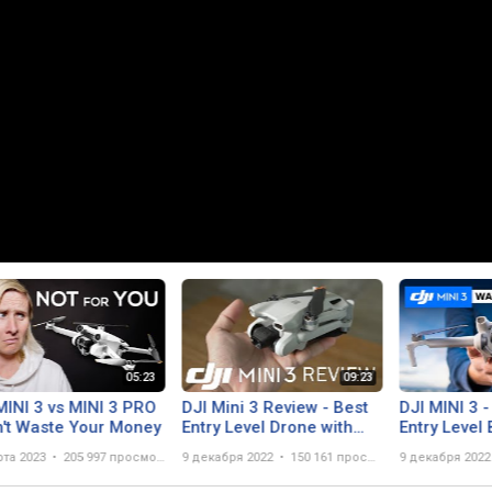
MINI 3 vs MINI 3 PRO
DJI Mini 3 Review - Best
DJI MINI 3 
n't Waste Your Money
Entry Level Drone with
Entry Level
Pro Quality
Drone
рта 2023
205 997 просмотров
9 декабря 2022
150 161 просмотр
9 декабря 2022