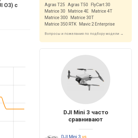
I O3) с
Agras T25
Agras T50
FlyCart 30
Matrice 30
Matrice 4E
Matrice 4T
Matrice 300
Matrice 30T
Matrice 350 RTK
Mavic 2 Enterprise
Вопросы и пожелания по подбору модели →
DJI Mini 3 часто
сравнивают
DJI Mini 3
vs