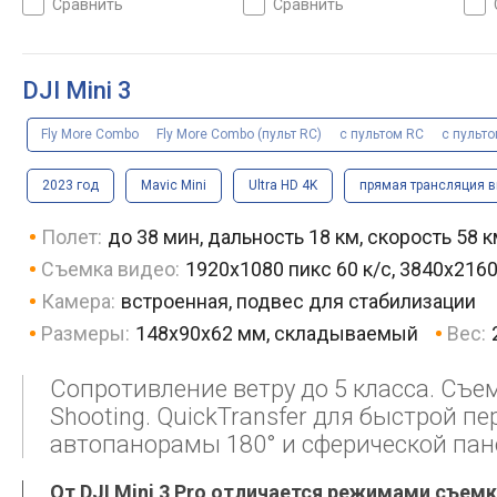
сравнить
сравнить
складываемый, вес 248 г
облет точек, управление
скла
жестами, складываемый,
вес 249 г
DJI Mini 3
Fly More Combo
Fly More Combo (пульт RC)
с пультом RC
с пульт
2023 год
Mavic Mini
Ultra HD 4K
прямая трансляция 
Полет:
до 38 мин, дальность 18 км, скорость 58 к
Съемка видео:
1920x1080 пикс 60 к/с, 3840x2160
Камера:
встроенная, подвес для стабилизации
Размеры:
148x90x62 мм, складываемый
Вес:
Сопротивление ветру до 5 класса. Съем
Shooting. QuickTransfer для быстрой п
автопанорамы 180° и сферической па
От DJI Mini 3 Pro отличается режимами съемки