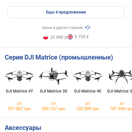
eще
4
предложения
Цены в других странах
5 739 £
25 990 zł
Серия DJI Matrice (промышленные)
DJI Matrice 4T
DJI Matrice 30
DJI Matrice 4E
DJI Matrice 
от
от
от
от
157 087 грн.
269 137 грн.
120 599 грн.
187 950 гр
Аксессуары