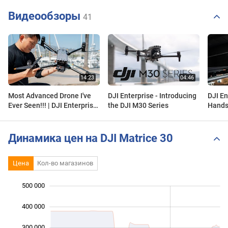
Видеообзоры
41
Most Advanced Drone I've
DJI Enterprise - Introducing
DJI En
Ever Seen!!! | DJI Enterprise
the DJI M30 Series
Hands-
Matrice 30
impre
Динамика цен на DJI Matrice 30
Цена
Кол-во магазинов
500 000
 000
 000
 000
400 000
300 000