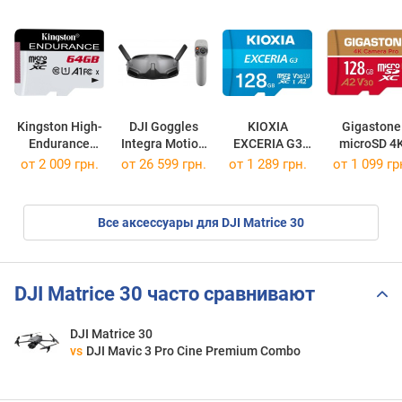
Kingston High-
DJI Goggles
KIOXIA
Gigastone
Endurance
Integra Motion
EXCERIA G3
microSD 4
microSD
Combo
microSD
Camera PR
от
2 009 грн.
от 26 599 грн.
от
1 289 грн.
от
1 099 гр
microSDXC 64Gb
microSDXC 128Gb
microSDXC 
Все аксессуары для DJI Matrice 30
DJI Matrice 30 часто сравнивают
DJI Matrice 30
vs
DJI Mavic 3 Pro Cine Premium Combo