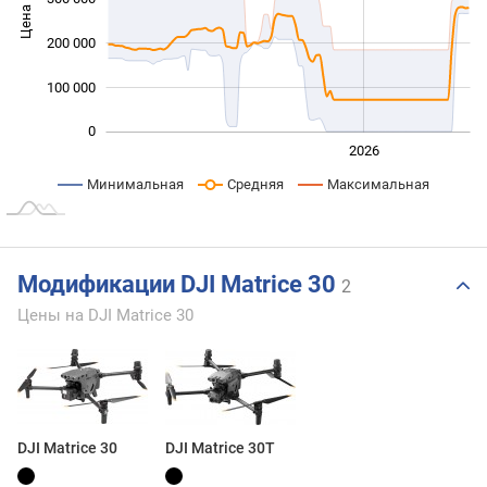
Цена
100 000
200 000
100 000
0
2024
2025
2028
2026
L
Минимальная
Средняя
Максимальная
Модификации DJI Matrice 30
2
Цены на DJI Matrice 30
DJI Matrice 30
DJI Matrice 30T