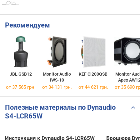
Рекомендуем
JBL GSB12
Monitor Audio
KEF Ci200QSB
Monitor Aud
IWS-10
Apex AW1
от 37 565 грн.
от 34 131 грн.
от 44 621 грн.
от 35 690 гр
Полезные материалы по Dynaudio
S4-LCR65W
Инструкция к Dynaudio S4-LCR65W
Брошюра Dyn