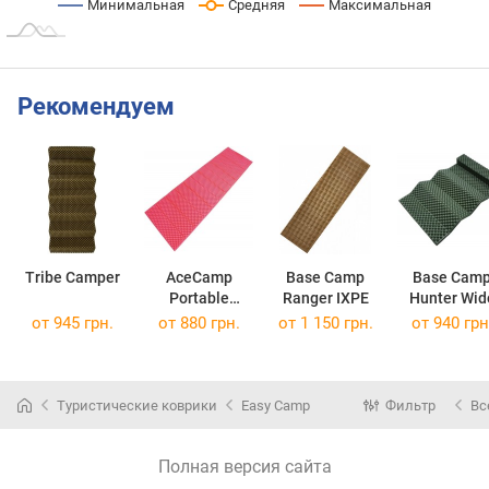
Минимальная
Средняя
Максимальная
Рекомендуем
Tribe Camper
AceCamp
Base Camp
Base Cam
Portable
Ranger IXPE
Hunter Wid
Sleeping Pad
IXPE
от 945 грн.
от 880 грн.
от 1 150 грн.
от 940 грн
Туристические коврики
Easy Camp
Фильтр
Вс
Полная версия сайта