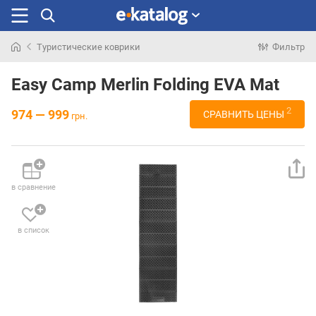
Туристические коврики
Фильтр
Искали
раньше
Easy Camp Merlin Folding EVA Mat
2
974 — 999
СРАВНИТЬ ЦЕНЫ
грн.
в сравнение
в список