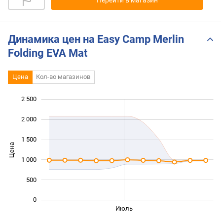
Перейти в магазин
Динамика цен на Easy Camp Merlin
Folding EVA Mat
Цена
Кол-во магазинов
2 500
 000
 000
-500
2 000
1 500
Цена
1 000
1 000
500
0
Июнь
Сент.
Май
Авг.
Июль
L