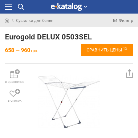
Сушилки для белья
Фильтр
Искали
раньше
Eurogold DELUX 0503SEL
12
658 — 960
СРАВНИТЬ ЦЕНЫ
грн.
в сравнение
в список