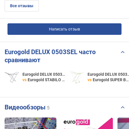
Все отзывы
Написать отзыв
Eurogold DELUX 0503SEL часто
сравнивают
Eurogold DELUX 0503SEL
Eurogold DELU
vs
Eurogold STABILO 0503SE
vs
Eurogold SUPER BLU 0503SET
Видеообзоры
5