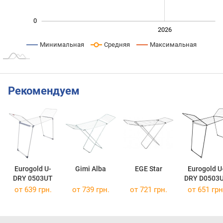
0
2024
2025
2028
2026
L
Минимальная
Средняя
Максимальная
Рекомендуем
Eurogold U-
Gimi Alba
EGE Star
Eurogold U
DRY 0503UT
DRY D0503
от 639 грн.
от 739 грн.
от 721 грн.
от 651 грн