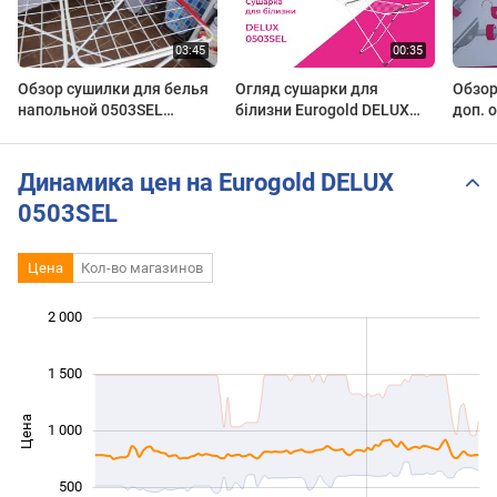
Обзор сушилки для белья
Огляд сушарки для
Обзор
напольной 0503SEL
білизни Eurogold DELUX
доп. 
EUROGOLD
0503SEL
Eurog
(7640
из ro
Динамика цен на Eurogold DELUX
0503SEL
Цена
Кол-во магазинов
 000
 500
-400
-200
-500
200
400
2 000
1 500
Цена
1 000
1 000
500