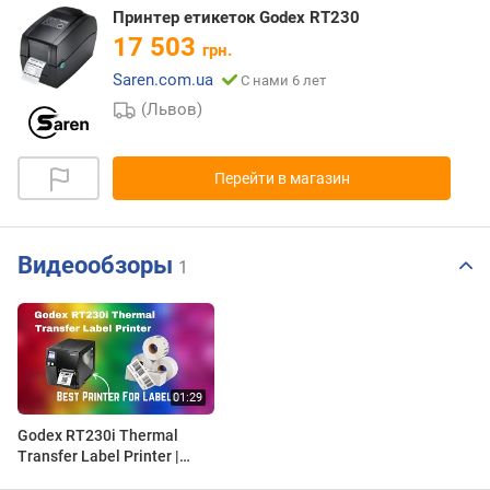
Принтер етикеток Godex RT230
17 503
грн.
Saren.com.ua
С нами 6 лет
(Львов)
Перейти в магазин
Видеообзоры
1
Godex RT230i Thermal
Transfer Label Printer |
2024 Review