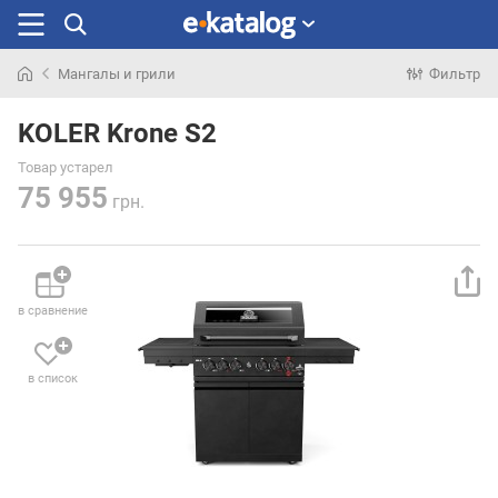
Мангалы и грили
Фильтр
Искали
раньше
KOLER Krone S2
Товар устарел
75 955
грн.
в сравнение
в список