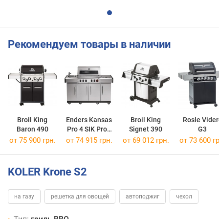
Рекомендуем товары в наличии
Broil King
Enders Kansas
Broil King
Rosle Vider
Baron 490
Pro 4 SIK Profi
Signet 390
G3
Turbo
от 75 900 грн.
от 74 915 грн.
от 69 012 грн.
от 73 600 гр
KOLER Krone S2
на газу
решетка для овощей
автоподжиг
чехол