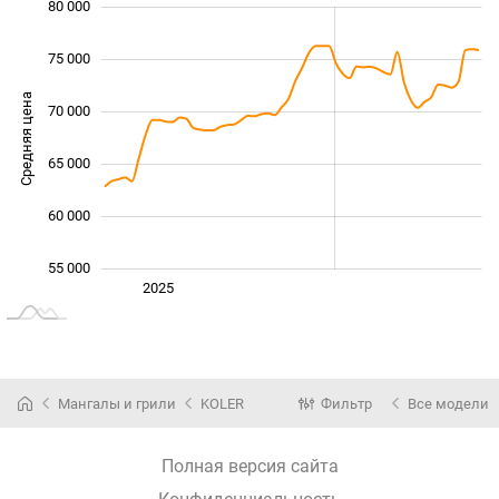
80 000
 000
 000
 000
75 000
Средняя цена
70 000
55 000
65 000
60 000
55 000
Янв. 2025
2027
2026
2025
L
Мангалы и грили
KOLER
Фильтр
Все модели
Полная версия сайта