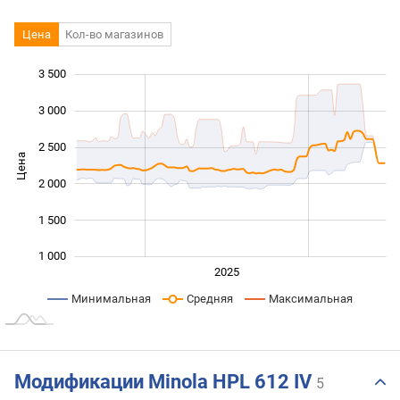
Цена
Кол-во магазинов
3 500
 000
 500
500
0
3 000
2 500
Цена
1 000
2 000
1 500
1 000
2024
2026
2027
2025
L
Минимальная
Средняя
Максимальная
Модификации Minola HPL 612 IV
5