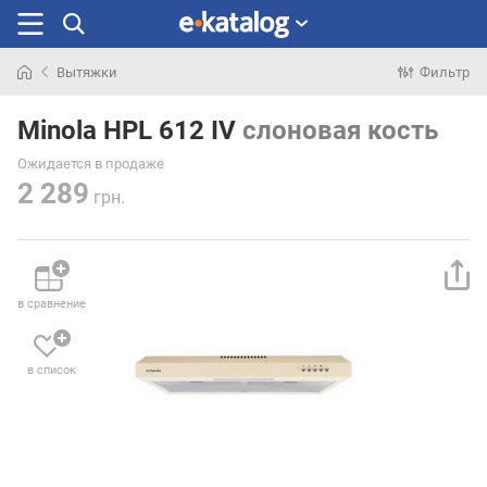
Вытяжки
Фильтр
Искали
раньше
Minola HPL 612 IV
слоновая кость
Ожидается в продаже
2 289
грн.
в сравнение
в список