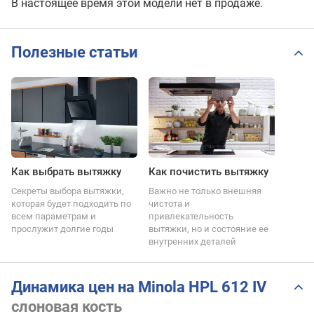
В настоящее время этой модели нет в продаже.
Полезные статьи
Как выбрать вытяжку
Как почистить вытяжку
Секреты выбора вытяжки,
Важно не только внешняя
которая будет подходить по
чистота и
всем параметрам и
привлекательность
прослужит долгие годы
вытяжки, но и состояние ее
внутренних деталей
Динамика цен на Minola HPL 612 IV
слоновая кость