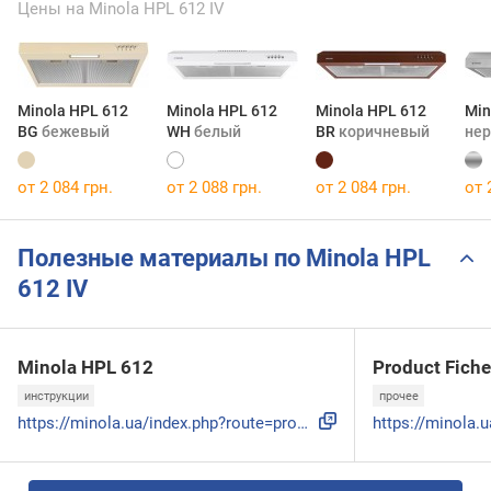
Цены на Minola HPL 612 IV
Minola HPL 612
Minola HPL 612
Minola HPL 612
Min
BG
бежевый
WH
белый
BR
коричневый
не
от 2 084 грн.
от 2 088 грн.
от 2 084 грн.
от 
Полезные материалы по Minola HPL
612 IV
Minola HPL 612
Product Fiche
инструкции
прочее
https://minola.ua/index.php?route=product/product/download&...