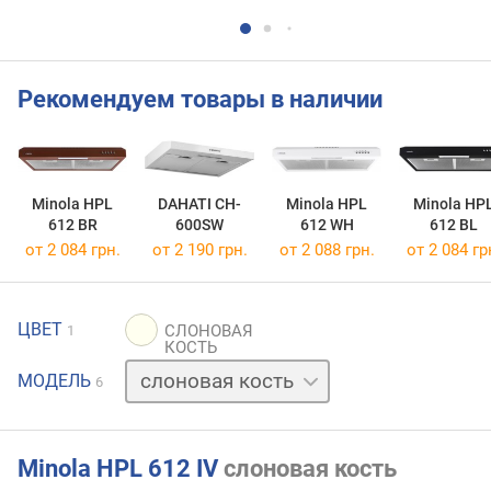
Рекомендуем товары в наличии
Minola HPL
DAHATI CH-
Minola HPL
Minola HP
612 BR
600SW
612 WH
612 BL
от 2 084 грн.
от 2 190 грн.
от 2 088 грн.
от 2 084 гр
ЦВЕТ
1
бежевый
МОДЕЛЬ
6
белый
коричневый
нержавейка
черный
Minola HPL 612 IV
слоновая кость