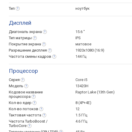
Тип
ноутбук
Дисплей
Диагональ
экрана
15.6 "
Тип
матрицы
IPS
Покрытие
экрана
матовое
Разрешение
дисплея
1920x1080 (16:9)
Частота смены
кадров
144 Гц
Процессор
Серия
Core i5
Модель
13420H
Кодовое название
Raptor Lake (13th Gen)
процессора
Кол-во
ядер
8 (4P+4E)
Кол-во
потоков
12
Тактовая
частота
1.5 ГГц
Частота TurboBoost /
4.6 ГГц
TurboCore
Тепловыделение (CPU
TDP)
45 Вт