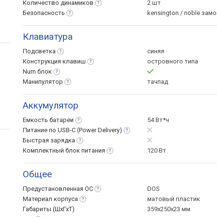
Количество
динамиков
2 шт
Безопасность
kensington / noble замо
Клавиатура
Подсветка
синяя
Конструкция
клавиш
островного типа
Num
блок
Манипулятор
тачпад
Аккумулятор
Емкость
батареи
54 Вт*ч
Питание по USB-C (Power
Delivery)
Быстрая
зарядка
Комплектный блок
питания
120 Вт
Общее
Предустановленная
ОС
DOS
Материал
корпуса
матовый пластик
Габариты (ШхГхТ)
359x250x23 мм