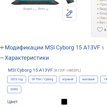
Про
Виде
Видео
Фото
11
15
Опер
Нако
Вес 
в
Модификации
MSI Cyborg 15 A13VF
5
Характеристики
MSI Cyborg 15 A13VF
[A13VF-1485XPL]
2023 год
GF Thin / Cyborg
игровой
матовый
14
DDR5
Цвет