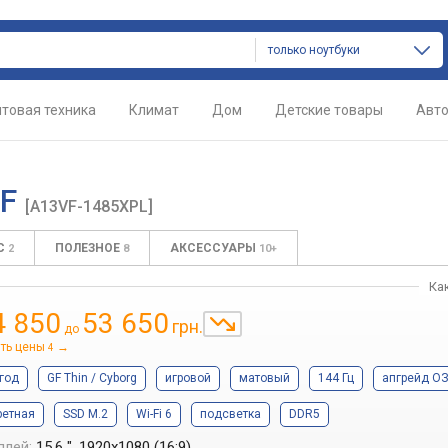
только ноутбуки
товая техника
Климат
Дом
Детские товары
Авт
VF
[A13VF-1485XPL]
С
ПОЛЕЗНОЕ
АКСЕССУАРЫ
2
8
10+
Ка
4 850
53 650
грн.
до
ть цены
→
4
год
GF Thin / Cyborg
игровой
матовый
144 Гц
апгрейд О
ретная
SSD M.2
Wi-Fi 6
подсветка
DDR5
плей:
15.6 ", 1920x1080 (16:9)