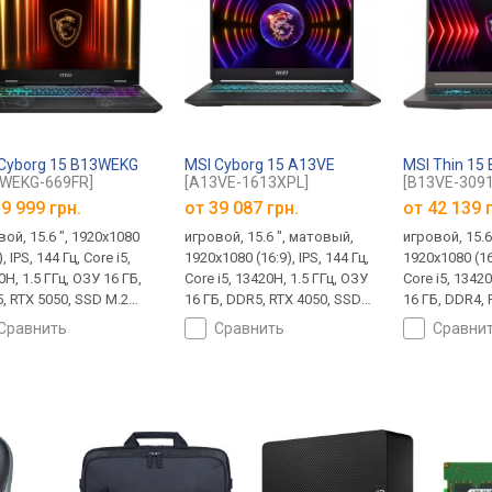
Cyborg 15 B13WEKG
MSI Cyborg 15 A13VE
MSI Thin 15
3WEKG-669FR]
[A13VE-1613XPL]
[B13VE-309
9 999 грн.
от
39 087 грн.
от
42 139 
ой, 15.6 ", 1920x1080
игровой, 15.6 ", матовый,
игровой, 15.6
), IPS, 144 Гц, Core i5,
1920x1080 (16:9), IPS, 144 Гц,
1920x1080 (16:
H, 1.5 ГГц, ОЗУ 16 ГБ,
Core i5, 13420H, 1.5 ГГц, ОЗУ
Core i5, 13420
, RTX 5050, SSD M.2
16 ГБ, DDR5, RTX 4050, SSD
16 ГБ, DDR4, 
, 512 ГБ, Win 11 Home,
M.2 NVMe, 512 ГБ, без ОС,
M.2 NVMe, 512
сравнить
сравнить
сравни
A 10Gbps, USB-C
USB-A 5Gbps, USB-C 5Gbps,
Home, USB-A
ps, Wi-Fi 6E, поддержка
Wi-Fi 6, поддержка VR,
5Gbps, Wi-Fi
.1 кг
1.98 кг
VR, 1.86 кг