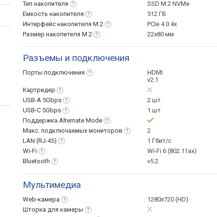
Тип
накопителя
SSD M.2 NVMe
Емкость
накопителя
512 ГБ
Интерфейс накопителя
M.2
PCIe 4.0 4x
Размер накопителя
M.2
22x80 мм
Разъемы и подключения
Порты
подключения
HDMI
v2.1
Картридер
USB-A
5Gbps
2 шт
USB-C
5Gbps
1 шт
Поддержка Alternate
Mode
Макс. подключаемых
мониторов
2
LAN
(RJ-45)
1 Гбит/с
Wi-Fi
Wi-Fi 6 (802.11ax)
Bluetooth
v5.2
Мультимедиа
Web-камера
1280x720 (HD)
Шторка для
камеры