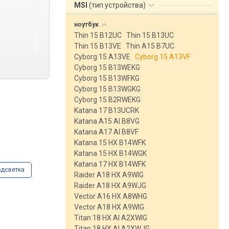
MSI
(
тип устройства
)
ноутбук
Thin 15 B12UC
Thin 15 B13UC
Thin 15 B13VE
Thin A15 B7UC
Cyborg 15 A13VE
Cyborg 15 A13VF
Cyborg 15 B13WEKG
Cyborg 15 B13WFKG
Cyborg 15 B13WGKG
Cyborg 15 B2RWEKG
Katana 17 B13UCRK
Katana A15 AI B8VG
Katana A17 AI B8VF
Katana 15 HX B14WFK
Katana 15 HX B14WGK
Katana 17 HX B14WFK
одсветка
Raider A18 HX A9WIG
Raider A18 HX A9WJG
Vector A16 HX A8WHG
Vector A18 HX A9WIG
Titan 18 HX AI A2XWIG
Titan 18 HX AI A2XWJG