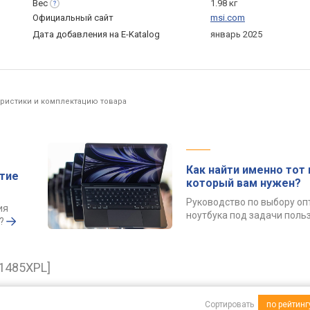
Вес
1.98 кг
Официальный сайт
msi.com
Дата добавления на E-Katalog
январь 2025
еристики и комплектацию товара
Как найти именно тот 
ытие
который вам нужен?
Руководство по выбору о
ия
ноутбука под задачи поль
?
1485XPL]
Сортировать
по рейтинг