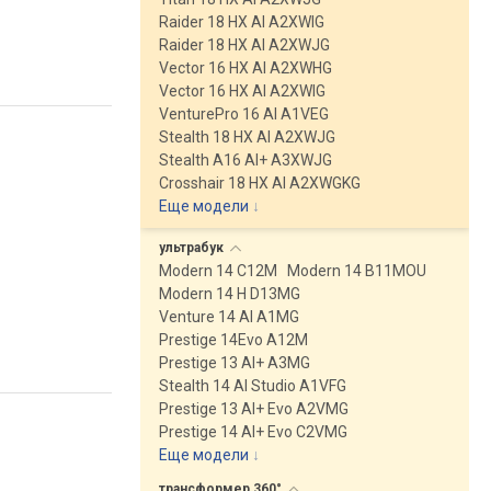
Raider 18 HX AI A2XWIG
Raider 18 HX AI A2XWJG
Vector 16 HX AI A2XWHG
Vector 16 HX AI A2XWIG
VenturePro 16 AI A1VEG
Stealth 18 HX AI A2XWJG
Stealth A16 AI+ A3XWJG
Crosshair 18 HX AI A2XWGKG
Еще модели
↓
ультрабук
Modern 14 C12M
Modern 14 B11MOU
Modern 14 H D13MG
Venture 14 AI A1MG
Prestige 14Evo A12M
Prestige 13 AI+ A3MG
Stealth 14 AI Studio A1VFG
Prestige 13 AI+ Evo A2VMG
Prestige 14 AI+ Evo C2VMG
Еще модели
↓
трансформер
360°