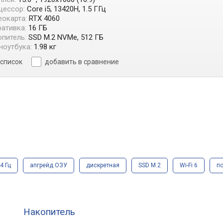
цессор:
Core i5, 13420H, 1.5 ГГц
окарта:
RTX 4060
ативка:
16 ГБ
питель:
SSD M.2 NVMe, 512 ГБ
ноутбука:
1.98 кг
 список
добавить в сравнение
4 Гц
апгрейд ОЗУ
дискретная
SSD M.2
Wi-Fi 6
п
Накопитель