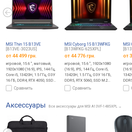
MSI Thin 15 B13VE
MSI Cyborg 15 B13WFKG
MSI 
[B13VE-3023US]
[B13WFKG-625XPL]
[B1
от
44 499 грн.
от
44 776 грн.
от
3
игровой, 15.6 ", матовый,
игровой, 15.6 ", 1920x1080
игров
1920x1080 (16:9), IPS, 144 Гц,
(16:9), IPS, 144 Гц, Core i5,
(16:9
Core i5, 13420H, 1.5 ГГц, ОЗУ
13420H, 1.5 ГГц, ОЗУ 16 ГБ,
13420
16 ГБ, DDR4, RTX 4050, SSD
DDR5, RTX 5060, SSD M.2
DDR5
M.2 NVMe, 512 ГБ, Win 11
NVMe, 512 ГБ, DOS, USB-A
NVMe
сравнить
сравнить
Home, USB-A 5Gbps, USB-C
10Gbps, USB-C 10Gbps, Wi-Fi
USB-
5Gbps, Wi-Fi 6E, поддержка
6E, поддержка VR, 2.1 кг
10Gb
VR, 1.86 кг
VR, 2
Аксессуары
Все аксессуары для MSI A13VF-1485XPL
→