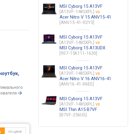
MSI Cyborg 15 A13VF
[A13VF-1485XPL]
vs
Acer Nitro V 15 ANV15-41
[ANV15-41-R2Y3]
MSI Cyborg 15 A13VF
[A13VF-1485XPL]
vs
MSI Cyborg 15 A13UDX
[9S7-15K111-1630]
MSI Cyborg 15 A13VF
ноутбук,
[A13VF-1485XPL]
vs
Acer Nitro V 16 ANV16-41
[ANV16-41-R6EE]
птимального
зователя
MSI Cyborg 15 A13VF
[A13VF-1485XPL]
vs
MSI Thin A15 B7VF
[B7VF-256US]
у
по цене