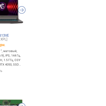
 B13VE
MSI Cyborg 15 B2RWEKG
MSI Cyborg 15 B13
1XPL]
[B2RWEKG-044XPL]
[B13WEKG-629XPL]
грн.
от
42 599 грн.
от
42 049 грн.
 ", матовый,
игровой, 15.6 ", матовый,
игровой, 15.6 ", 1920
9), IPS, 144 Гц,
1920x1080 (16:9), IPS, 144 Гц,
(16:9), IPS, 144 Гц, Core
H, 1.5 ГГц, ОЗУ
Core 5, 210H, 1.6 ГГц, ОЗУ
13420H, 1.5 ГГц, ОЗУ 1
RTX 4050, SSD
16 ГБ, DDR5, RTX 5050, SSD
DDR5, RTX 5050, SSD 
 ГБ, Win 11
M.2 NVMe, 512 ГБ, DOS, USB-
NVMe, 512 ГБ, DOS, U
ть
сравнить
сравнить
 5Gbps, USB-C
A 10Gbps, USB-C 10Gbps, Wi-
10Gbps, USB-C 10Gbps
 6E, поддержка
Fi 6E, поддержка VR, сканер
6E, поддержка VR, 2.1
отпечатка, 2.1 кг