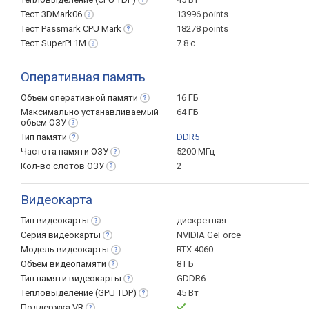
Тест
3DMark06
13996 points
Тест Passmark CPU
Mark
18278 points
Тест SuperPI
1M
7.8 с
Оперативная память
Объем оперативной
памяти
16 ГБ
Максимально устанавливаемый
64 ГБ
объем
ОЗУ
Тип
памяти
DDR5
Частота памяти
ОЗУ
5200 МГц
Кол-во слотов
ОЗУ
2
Видеокарта
Тип
видеокарты
дискретная
Серия
видеокарты
NVIDIA GeForce
Модель
видеокарты
RTX 4060
Объем
видеопамяти
8 ГБ
Тип памяти
видеокарты
GDDR6
Тепловыделение (GPU
TDP)
45 Вт
Поддержка
VR