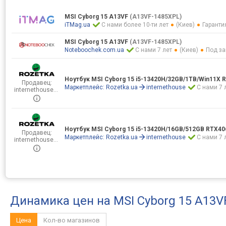
MSI Cyborg 15 A13VF
(A13VF-1485XPL)
iTMag.ua
С нами более 10-ти лет
(Киев)
Гаранти
MSI Cyborg 15 A13VF
(A13VF-1485XPL)
Noteboochek.com.ua
С нами 7 лет
(Киев)
Под за
Ноутбук MSI Cyborg 15 i5-13420H/32GB/1TB/Win11X
Продавец:
Маркетплейс:
Rozetka.ua
internethouse
С нами 7 
internethouse…
Ноутбук MSI Cyborg 15 i5-13420H/16GB/512GB RTX4
Продавец:
Маркетплейс:
Rozetka.ua
internethouse
С нами 7 
internethouse…
Динамика цен на MSI Cyborg 15 A13
Цена
Кол-во магазинов