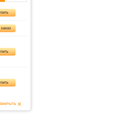
пить
 заказ
пить
пить
ЗАКРЫТЬ