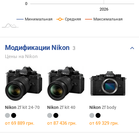
0
2024
2025
2028
2026
L
Минимальная
Средняя
Максимальная
Модификации Nikon
3
Цены на Nikon
Nikon
Zf kit 24-70
Nikon
Zf kit 40
Nikon
Zf body
от 69 889 грн.
от 87 436 грн.
от 69 329 грн.