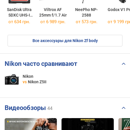
SanDisk Ultra
Viltrox AF
NeePho NP-
Godox V1 P
SDXC UHS-I
25mm f/1.7 Air
2588
100MB/s Class
от
634 грн.
от 6 989 грн.
от 573 грн.
от 9 199 гр
10
64Gb
Все аксессуары для Nikon Zf body
Nikon часто сравнивают
Nikon
vs
Nikon Z5II
Видеообзоры
44