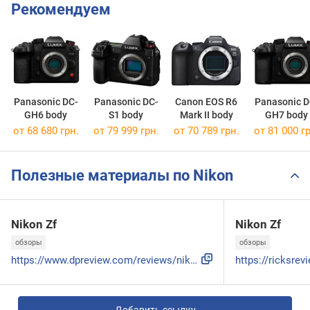
Рекомендуем
Panasonic DC-
Panasonic DC-
Canon EOS R6
Panasonic D
GH6 body
S1 body
Mark II body
GH7 body
от 68 680 грн.
от 79 999 грн.
от 70 789 грн.
от 81 000 гр
Полезные материалы по Nikon
Nikon Zf
Nikon Zf
обзоры
обзоры
https://www.dpreview.com/reviews/nikon-zf-full-frame-mirror...
Добавить ссылку