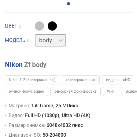
ЦВЕТ
2
24-
МОДЕЛЬ
3
70
40
мм
Nikon
Zf body
Nikon 1, Z (беззеркальные)
«беззеркальная»
видео ultraHD
ручной фокус видео
сенсорная фокусировка
Wi-Fi
Blueto
Матрица:
full frame, 25 МПикс
Видео:
Full HD (1080p), Ultra HD (4K)
Размер снимка:
6048x4032 пикс
Диапазон ISO:
50-204800