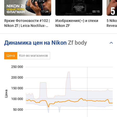
Яркие Фотоновости #102 |
Изображения(~) и спеки
5 Niko
Nikon Zf | Leica Noctilux-M
Nikon ZF
Revea
1:0,95/50 ASPH. “Titan” и
другие новости
Динамика цен на Nikon
Zf body
Цена
Кол-во магазинов
250 000
 000
 000
 000
200 000
150 000
Цена
100 000
100 000
50 000