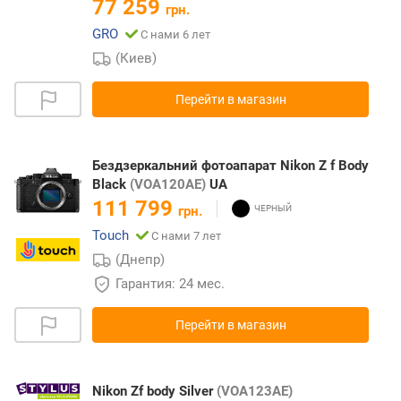
77 259
грн.
GRO
С нами 6 лет
(Киев)
Перейти в магазин
Бездзеркальний фотоапарат Nikon Z f Body
Black
(VOA120AE)
UA
111 799
грн.
Touch
С нами 7 лет
(Днепр)
Гарантия: 24 мес.
Перейти в магазин
Nikon Zf body Silver
(VOA123AE)