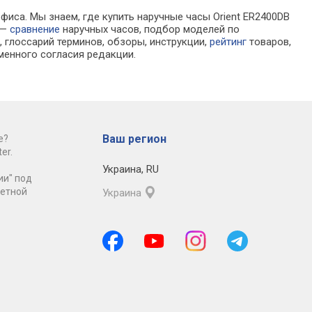
фиса. Мы знаем, где купить наручные часы Orient ER2400DB
 —
сравнение
наручных часов, подбор моделей по
 глоссарий терминов, обзоры, инструкции,
рейтинг
товаров,
менного согласия редакции.
Ваш регион
е?
er.
Украина
,
RU
ии" под
ретной
Украина