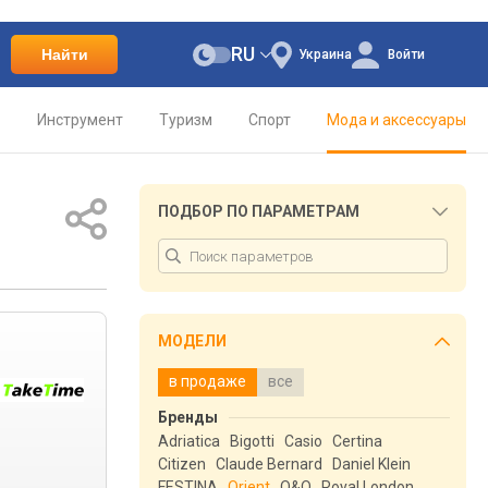
RU
Найти
Украина
Войти
о
Инструмент
Туризм
Спорт
Мода и аксессуары
ПОДБОР ПО ПАРАМЕТРАМ
МОДЕЛИ
в продаже
все
Бренды
Adriatica
Bigotti
Casio
Certina
Citizen
Claude Bernard
Daniel Klein
FESTINA
Orient
Q&Q
Royal London