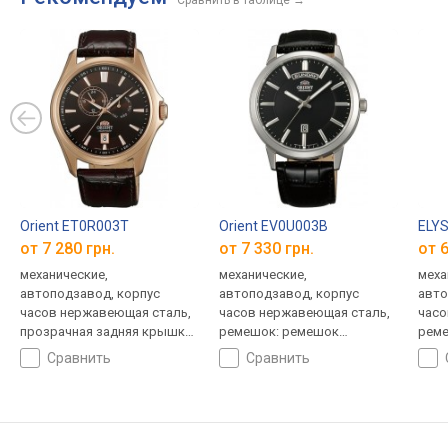
Сравнить в таблице
→
Orient ET0R003T
Orient EV0U003B
ELYS
от 7 280 грн.
от 7 330 грн.
от 6
механические,
механические,
меха
автоподзавод, корпус
автоподзавод, корпус
авто
часов нержавеющая сталь,
часов нержавеющая сталь,
часо
прозрачная задняя крышка,
ремешок: ремешок
реме
ремешок: ремешок
кожаный, WR 50, Япония
кожа
сравнить
сравнить
кожаный, WR 50, Япония