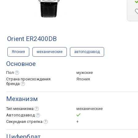
Orient ER2400DB
Япония
механические
автоподзавод
Основное
Пол
мужские
Страна происхождения
Япония
бренда
Механизм
Тип
механизма
механические
Автоподзавод
Секундная
стрелка
+
Циферблат