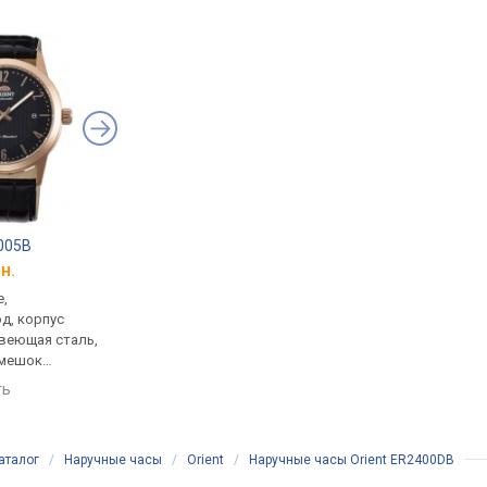
005B
Casio F-91W-1
Casio MTP-V001L-7
н.
от 1 320 грн.
от 1 120 грн.
е,
кварцевые, корпус часов
кварцевые, корпус ч
д, корпус
пластик, ремешок: ремешок
нержавеющая сталь,
веющая сталь,
каучук, WR 30, Япония
ремешок: ремешок
емешок
кожаный, WR 30, Япо
сравнить
 50, Япония
ть
сравнить
аталог
/
Наручные часы
/
Orient
/
Наручные часы Orient ER2400DB