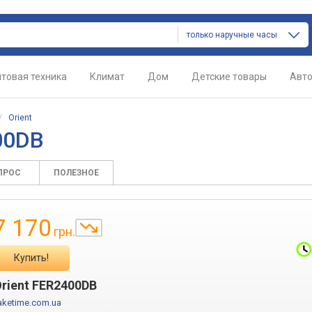
только наручные часы
товая техника
Климат
Дом
Детские товары
Авт
/
Orient
00DB
ПРОС
ПОЛЕЗНОЕ
7 170
грн.
Купить!
rient FER2400DB
aketime.com.ua