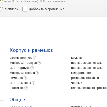
С нами 9 лет
(Харьков)
Пожаловаться
в список
добавить в сравнение
Корпус и ремешок
Форма
корпуса
круглая
Материал
корпуса
нержавеющая сталь
Цвет
корпуса
нержавеющая сталь
Материал
стекла
минеральное
Ремешок
ремешок кожаный
Цвет
ремешка
черный
Застежка
классическая (с пряжко
Общее