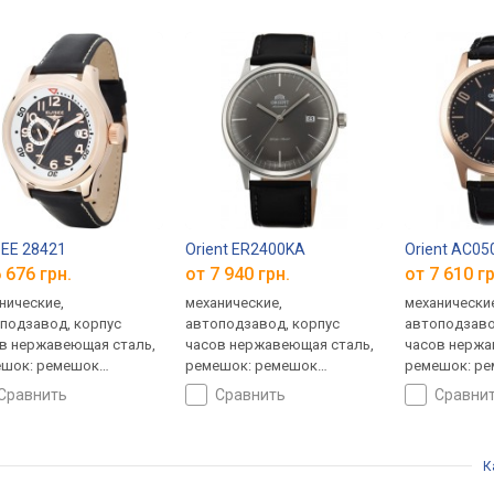
EE 28421
Orient ER2400KA
Orient AC05
 676 грн.
от 7 940 грн.
от 7 610 гр
нические,
механические,
механически
подзавод, корпус
автоподзавод, корпус
автоподзаво
в нержавеющая сталь,
часов нержавеющая сталь,
часов нержа
шок: ремешок
ремешок: ремешок
ремешок: р
ный, WR 50, Германия
кожаный, WR 30, Япония
кожаный, WR
сравнить
сравнить
сравни
К