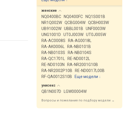
женские
NQ0400BC
NQ0400FC
NQ1S001B
NR1Q002W
QCBG004W
QCBH003W
UB91002W
UBBL001B
UNF0003W
UNG1001D
UT0J003W
UT0J005W
RA-AC0008S
RA-AG0018L
RA-AK0006L
RA-NB0101B
RA-NB0103S
RA-NB0104S
RA-QC1701L
RE-ND0012L
RE-ND0103N
RA-NR2001G10B
RA-NR2002P10B
RE-ND0017L00B
RF-QA0012S10B
Еще модели
↓
унисекс
QB1N007D
LGW00004W
Вопросы и пожелания по подбору модели →