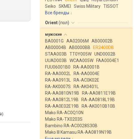
Seiko
SKMEI
Swiss Military
TISSOT
Все бренды
Orient
(
пол
)
мужские
BA0001G
AA02006M
AB00002B
AB00004B
AB0000BB
ER2400DB
STAA003B
TT0Y005W
UND0002B
UUAD003B
WCAA005W
FAA0004E1
FUU06001B0
RA-AA0001B
RA-AA0002L
RA-AA0004E
RA-AA0913L
RA-AC0K02E
RA-AK0007S
RA-AK0401L
RA-AA0810N19B
RA-AA0811E19B
RA-AA0812L19B
RA-AA0818L19B
RA-AA0E02E19B
RA-AK0010B10B
Mako RA-AC0Q10N
й)
Mako RA-TX0203S
Bambino RA-AC0028S30B
Mako III Kamasu RA-AA0819N19B
Еще модели
↓