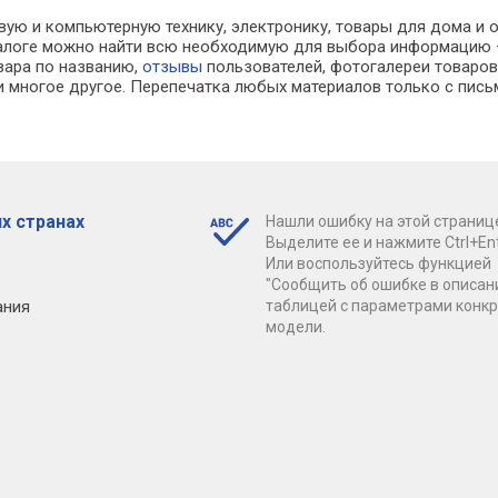
вую и компьютерную технику, электронику, товары для дома и о
каталоге можно найти всю необходимую для выбора информацию
овара по названию,
отзывы
пользователей, фотогалереи товаров,
 многое другое. Перепечатка любых материалов только с пись
х странах
Нашли ошибку на этой страниц
Выделите ее и нажмите Ctrl+Ent
Или воспользуйтесь функцией
"Сообщить об ошибке в описан
ания
таблицей с параметрами конк
модели.