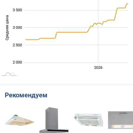
3 500
Средняя цена
3 000
2 000
2 500
2 000
2024
2025
2028
2026
L
Рекомендуем