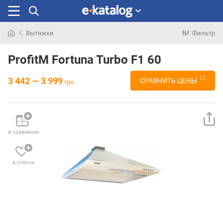
Вытяжки
Фильтр
Искали
раньше
ProfitM Fortuna Turbo F1 60
12
3 442 — 3 999
СРАВНИТЬ ЦЕНЫ
грн.
в сравнение
в список