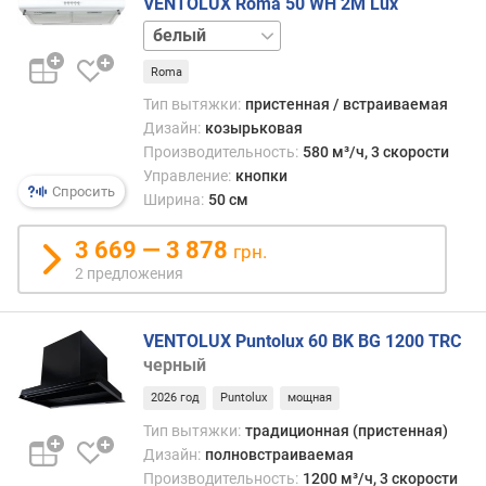
VENTOLUX Roma 50 WH 2M Lux
в
е
коричневый
н
ь
Roma
ш
Тип вытяжки:
пристенная / встраиваемая
у
Дизайн:
козырьковая
м
Производительность:
580 м³/ч, 3 скорости
а
Управление:
кнопки
(
Спросить
Ширина:
50 см
д
Б
3 669 — 3 878
грн.
)
2 предложения
м
а
VENTOLUX Puntolux 60 BK BG 1200 TRC
к
черный
с
и
2026 год
Puntolux
мощная
м
Тип вытяжки:
традиционная (пристенная)
а
Дизайн:
полновстраиваемая
л
Производительность:
1200 м³/ч, 3 скорости
ь