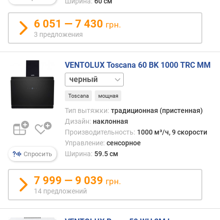
Ширина:
60 см
(
м
6 051 — 7 430
грн.
³
3 предложения
/
ч
)
VENTOLUX Toscana 60 BK 1000 TRC MM
белый
м
и
Toscana
мощная
н
и
Тип вытяжки:
традиционная (пристенная)
м
Дизайн:
наклонная
а
Производительность:
1000 м³/ч, 9 скорости
л
Управление:
сенсорное
ь
Ширина:
59.5 см
Спросить
н
ы
7 999 — 9 039
грн.
й
у
14 предложений
р
о