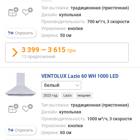
т
Тип вытяжки:
традиционная (пристенная)
е
Дизайн:
купольная
л
Производительность:
700 м³/ч, 3 скорости
ь
Управление:
кнопки
н
Спросить
Ширина:
50 см
о
с
3 399 — 3 615
грн.
т
ь
13 предложений
(
о
VENTOLUX Lazio 60 WH 1000 LED
т
в
коричневый
о
нержавейка
д
2023 год
Lazio
мощная
черный
м
Тип вытяжки:
традиционная (пристенная)
а
Дизайн:
купольная
к
Производительность:
1000 м³/ч, 3 скорости
с
Управление:
кнопки
.
Спросить
Ширина:
60 см
)