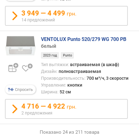
и
ч
3 949 — 4 499
грн.
е
14 предложений
с
т
в
VENTOLUX Punto 520/279 WG 700 PB
о
белый
д
в
2023 год
Punto
и
Тип вытяжки:
встраиваемая (в шкаф)
г
Дизайн:
полновстраиваемая
а
Производительность:
700 м³/ч, 3 скорости
т
е
Управление:
кнопки
Спросить
л
Ширина:
52 см
е
й
4 716 — 4 922
грн.
2 предложения
к
л
а
Показано 24 из 211 товара
с