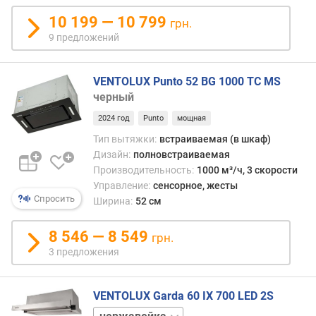
н
10 199 — 10 799
грн.
о
9 предложений
с
т
и
VENTOLUX Punto 52 BG 1000 TC MS
черный
о
т
2024 год
Punto
мощная
д
Тип вытяжки:
встраиваемая (в шкаф)
е
Дизайн:
полновстраиваемая
ш
Производительность:
1000 м³/ч, 3 скорости
е
Управление:
сенсорное, жесты
в
Спросить
Ширина:
52 см
ы
х
к
8 546 — 8 549
грн.
д
3 предложения
о
р
о
VENTOLUX Garda 60 IX 700 LED 2S
г
белый