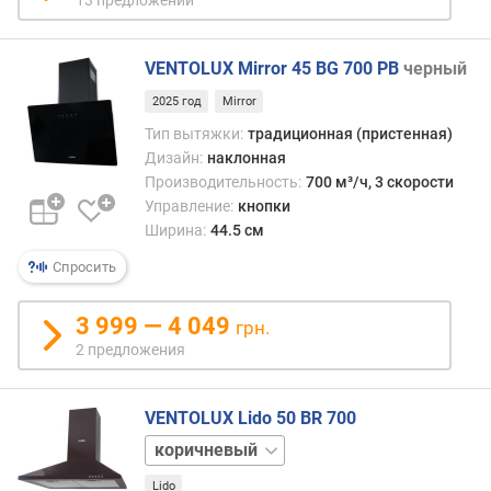
м
о
т
VENTOLUX Mirror 45 BG 700 PB
черный
о
р
2025 год
Mirror
)
Тип вытяжки:
традиционная (пристенная)
(
Дизайн:
наклонная
м
Производительность:
700 м³/ч, 3 скорости
³
Управление:
кнопки
/
ч
Ширина:
44.5 см
)
Спросить
п
3 999 — 4 049
р
грн.
о
2 предложения
и
з
в
VENTOLUX Lido 50 BR 700
о
белый
д
нержавейка
и
Lido
черный