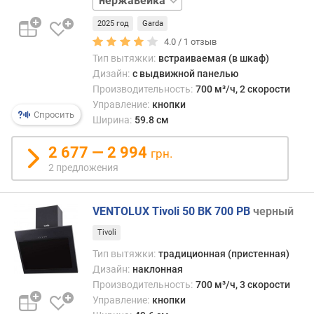
и
черный
м
2025 год
Garda
4.0 /
1
отзыв
о
Тип вытяжки:
встраиваемая (в шкаф)
т
Дизайн:
с выдвижной панелью
д
Производительность:
700 м³/ч, 2 скорости
о
Управление:
кнопки
р
Спросить
Ширина:
59.8 см
о
г
2 677 — 2 994
и
грн.
х
2 предложения
к
д
VENTOLUX Tivoli 50 BK 700 PB
черный
е
ш
Tivoli
е
Тип вытяжки:
традиционная (пристенная)
в
Дизайн:
наклонная
ы
Производительность:
700 м³/ч, 3 скорости
м
Управление:
кнопки