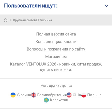
с
Пользователи ищут:
о
т
а
Крупная бытовая техника
Ventolux
(
—
м
доступная
и
Полная версия сайта
и
н
качественная
Конфиденциальность
.
техника
)
Вопросы и пожелания по сайту
от
(
Магазинам
китайского
с
производителя.
Каталог VENTOLUX 2026
- новинки, хиты продаж,
м
Компания
купить вытяжки
.
)
специализируется
на
в
изготовлении
ы
Мы в других странах
кухонных
с
вытяжек
Украина
Великобритания
США
Польша
о
для
Казахстан
т
дома,
а
заведений
E-
(