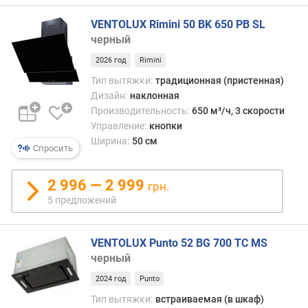
е
н
VENTOLUX Rimini 50 BK 650 PB SL
и
черный
я
2026 год
Rimini
п
Тип вытяжки:
традиционная (пристенная)
о
Дизайн:
наклонная
к
Производительность:
650 м³/ч, 3 скорости
о
Управление:
кнопки
л
Ширина:
50 см
Спросить
и
ч
е
2 996 — 2 999
грн.
с
5 предложений
т
в
у
VENTOLUX Punto 52 BG 700 TC MS
п
черный
р
2024 год
Punto
е
д
Тип вытяжки:
встраиваемая (в шкаф)