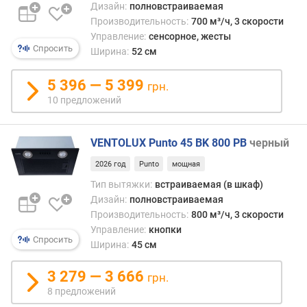
л
Дизайн:
полновстраиваемая
о
Производительность:
700 м³/ч, 3 скорости
ж
Управление:
сенсорное, жесты
е
Спросить
Ширина:
52 см
н
и
5 396 — 5 399
грн.
й
10 предложений
ш
VENTOLUX Punto 45 BK 800 PB
черный
и
р
2026 год
Punto
мощная
и
Тип вытяжки:
встраиваемая (в шкаф)
н
Дизайн:
полновстраиваемая
а
Производительность:
800 м³/ч, 3 скорости
(
Управление:
кнопки
с
Спросить
Ширина:
45 см
м
)
3 279 — 3 666
грн.
г
8 предложений
л