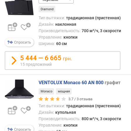
с
Diamond
т
Тип вытяжки:
традиционная (пристенная)
ь
(
Дизайн:
наклонная
и
Производительность:
700 м³/ч, 3 скорости
н
Управление:
кнопки
Спросить
т
Ширина:
60 см
е
н
5 444 — 6 665
грн.
с
15 предложений
и
в
н
VENTOLUX Monaco 60 AN 800
графит
ы
й
Monaco
мощная
р
3.7 /
3
отзыва
е
Тип вытяжки:
традиционная (пристенная)
ж
Дизайн:
купольная
и
Производительность:
800 м³/ч, 3 скорости
м
Управление:
кнопки
)
Спросить