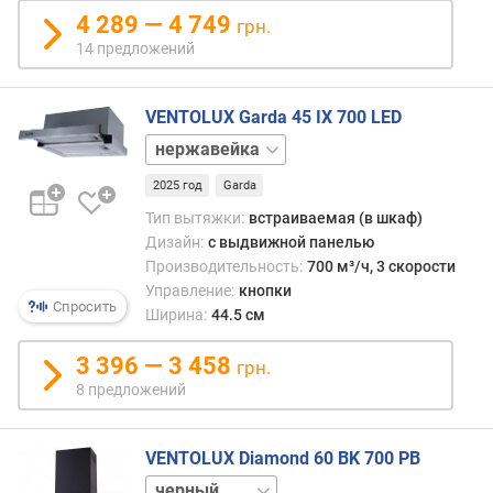
(
4 289 — 4 749
грн.
м
14 предложений
³
/
ч
VENTOLUX Garda 45 IX 700 LED
)
белый
черный
п
2025 год
Garda
р
о
Тип вытяжки:
встраиваемая (в шкаф)
и
Дизайн:
с выдвижной панелью
з
Производительность:
700 м³/ч, 3 скорости
в
Управление:
кнопки
о
Спросить
Ширина:
44.5 см
д
и
3 396 — 3 458
грн.
т
8 предложений
е
л
ь
VENTOLUX Diamond 60 BK 700 PB
н
белый
о