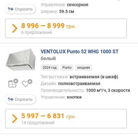
Управление:
сенсорное
н
Спросить
Ширина:
59.5 см
ы
й
8 996 — 8 999
у
грн.
р
6 предложений
о
в
е
VENTOLUX Punto 52 WHG 1000 ST
н
белый
ь
2024 год
Punto
мощная
ш
у
Тип вытяжки:
встраиваемая (в шкаф)
м
Дизайн:
полновстраиваемая
а
Производительность:
1000 м³/ч, 3 скорости
(
Управление:
кнопки
Спросить
д
Б
5 997 — 6 831
)
грн.
14 предложений
к
о