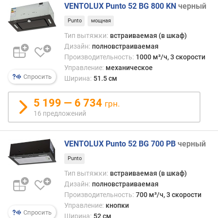
л
VENTOLUX Punto 52 BG 800 KN
черный
и
Punto
мощная
ч
е
Тип вытяжки:
встраиваемая (в шкаф)
с
Дизайн:
полновстраиваемая
т
Производительность:
1000 м³/ч, 3 скорости
в
Управление:
механическое
о
Спросить
Ширина:
51.5 см
с
к
5 199 — 6 734
грн.
о
16 предложений
р
о
с
VENTOLUX Punto 52 BG 700 PB
черный
т
е
Punto
й
Тип вытяжки:
встраиваемая (в шкаф)
Дизайн:
полновстраиваемая
к
Производительность:
700 м³/ч, 3 скорости
о
Управление:
кнопки
л
Спросить
Ширина:
52 см