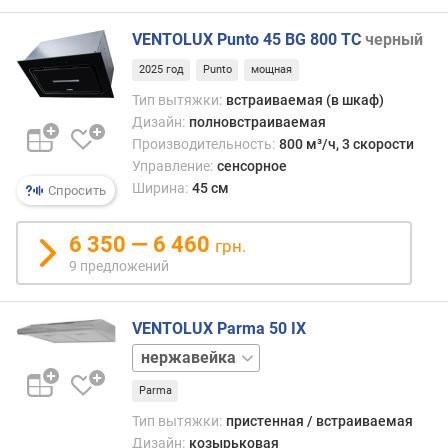
у
б
VENTOLUX Punto 45 BG 800 TC
черный
и
2025 год
Punto
мощная
н
Тип вытяжки:
встраиваемая (в шкаф)
а
(
Дизайн:
полновстраиваемая
с
Производительность:
800 м³/ч, 3 скорости
м
Управление:
сенсорное
)
Ширина:
45 см
Спросить
м
6 350 — 6 460
грн.
о
9 предложений
щ
н
о
VENTOLUX Parma 50 IX
с
т
белый
ь
коричневый
Parma
(
В
Тип вытяжки:
пристенная / встраиваемая
т
Дизайн:
козырьковая