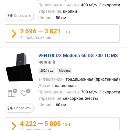
)
Производительность:
400 м³/ч, 3 скорости
Управление:
кнопки
п
Спросить
Ширина:
50 см
р
о
2 696 — 3 821
грн.
и
16 предложений
з
в
о
VENTOLUX Modena 60 BG 700 TC MS
д
черный
и
т
2024 год
Modena
е
Тип вытяжки:
традиционная (пристенная)
л
Дизайн:
наклонная
ь
Производительность:
700 м³/ч, 3 скорости
н
Управление:
сенсорное, жесты
о
Ширина:
60 см
с
Спросить
т
ь
4 222 — 5 005
грн.
(
13 предложений