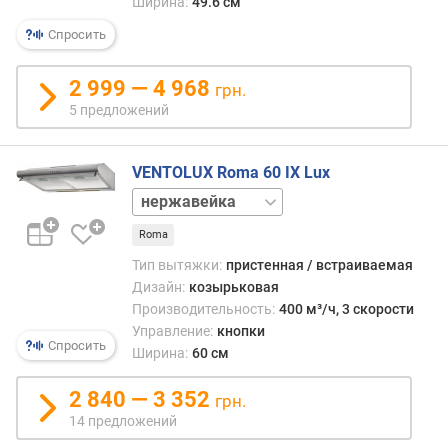
п
Ширина:
49.6 см
о
Спросить
о
т
з
2 999 — 4 968
грн.
ы
5 предложений
в
а
м
VENTOLUX Roma 60 IX Lux
белый
п
коричневый
о
Roma
слоновая
д
кость
Тип вытяжки:
пристенная / встраиваемая
а
черный
Дизайн:
козырьковая
т
Производительность:
400 м³/ч, 3 скорости
е
Управление:
кнопки
д
Спросить
Ширина:
60 см
о
б
2 840 — 3 352
а
грн.
в
14 предложений
л