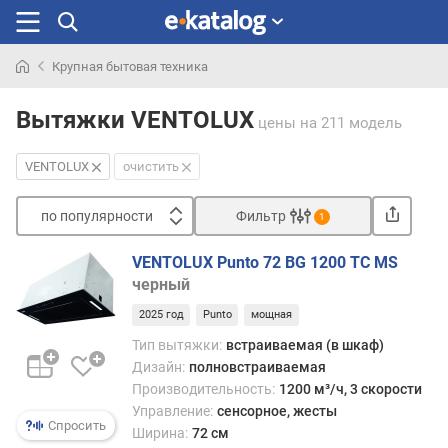
Крупная бытовая техника
Искали
раньше
Вытяжки VENTOLUX
цены
на 211 модель
VENTOLUX
очистить
по популярности
Фильтр
1
Сортировать
VENTOLUX Punto 72 BG 1200 TC MS
п
черный
о
2025 год
Punto
мощная
п
о
Тип вытяжки:
встраиваемая (в шкаф)
п
Дизайн:
полновстраиваемая
у
Производительность:
1200 м³/ч, 3 скорости
л
Управление:
сенсорное, жесты
я
Спросить
Ширина:
72 см
р