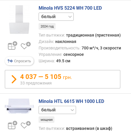
(
Minola HVS 5224 WH 700 LED
м
черный
³
/
2024 год
ч
)
Тип вытяжки:
традиционная (пристенная)
Дизайн:
наклонная
м
Производительность:
700 м³/ч, 3 скорости
и
Управление:
сенсорное
н
Ширина:
49.5 см
Спросить
и
м
4 037 — 5 105
грн.
а
л
33 предложения
ь
н
Minola HTL 6615 WH 1000 LED
ы
й
бежевый
у
нержавейка
р
мощная
черный
о
Тип вытяжки:
встраиваемая (в шкаф)