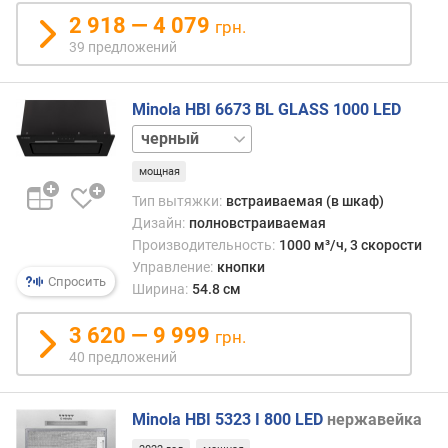
п
о
2 918 — 4 079
грн.
о
39 предложений
т
з
ы
Minola HBI 6673 BL GLASS 1000 LED
в
белый
а
м
мощная
Тип вытяжки:
встраиваемая (в шкаф)
п
Дизайн:
полновстраиваемая
о
Производительность:
1000 м³/ч, 3 скорости
д
Управление:
кнопки
а
Спросить
Ширина:
54.8 см
т
е
3 620 — 9 999
д
грн.
о
40 предложений
б
а
в
Minola HBI 5323 I 800 LED
нержавейка
л