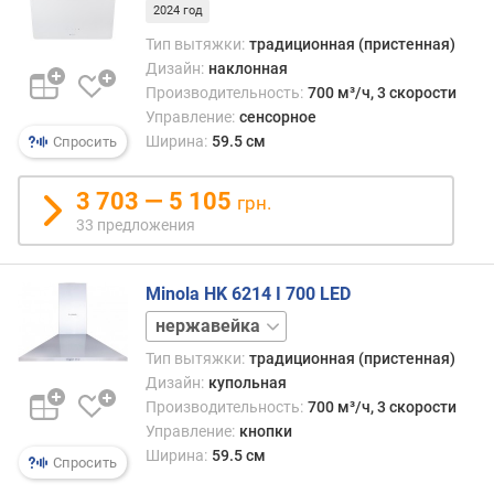
и
2024 год
м
Тип вытяжки:
традиционная (пристенная)
Дизайн:
наклонная
о
Производительность:
700 м³/ч, 3 скорости
т
Управление:
сенсорное
д
Ширина:
59.5 см
Спросить
о
р
о
3 703 — 5 105
грн.
г
33 предложения
и
х
к
Minola HK 6214 I 700 LED
д
белый
е
коричневый
ш
Тип вытяжки:
традиционная (пристенная)
черный
е
Дизайн:
купольная
в
Производительность:
700 м³/ч, 3 скорости
ы
Управление:
кнопки
м
Ширина:
59.5 см
Спросить