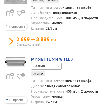
2022 год
мощная
е
Тип вытяжки:
встраиваемая (в шкаф)
н
Дизайн:
полновстраиваемая
и
я
Производительность:
800 м³/ч, 3 скорости
Управление:
кнопки
Спросить
п
Ширина:
52.5 см
о
к
2 699 — 3 899
грн.
о
5 предложений
л
и
ч
Minola HTL 514 WH LED
е
нержавейка
с
черный
т
2023 год
в
Тип вытяжки:
встраиваемая (в шкаф)
у
Дизайн:
с выдвижной панелью
п
Производительность:
450 м³/ч, 2 скорости
р
Управление:
кнопки
е
Спросить
Ширина:
49.7 см
д