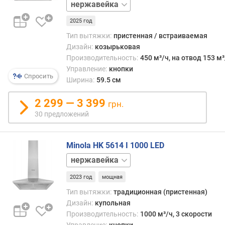
м
бежевый
о
белый
т
2025 год
коричневый
о
черный
Тип вытяжки:
пристенная / встраиваемая
р
Дизайн:
козырьковая
)
Производительность:
450 м³/ч, на отвод 153 м³
(
Управление:
кнопки
м
Спросить
Ширина:
59.5 см
³
/
2 299 — 3 399
грн.
ч
30 предложений
)
п
Minola HK 5614 I 1000 LED
р
белый
о
черный
и
2023 год
мощная
з
в
Тип вытяжки:
традиционная (пристенная)
о
Дизайн:
купольная
д
Производительность:
1000 м³/ч, 3 скорости
и
Управление:
кнопки