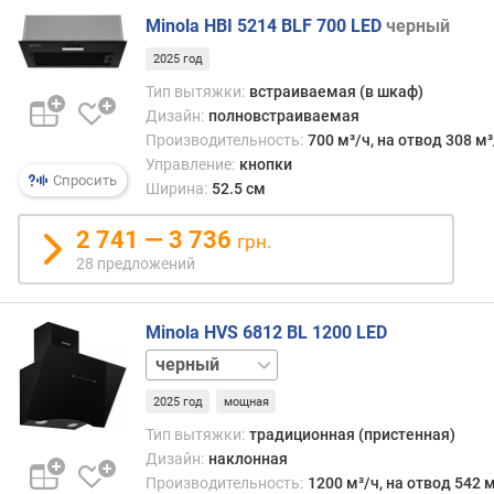
(
Minola HBI 5214 BLF 700 LED
черный
м
³
2025 год
/
Тип вытяжки:
встраиваемая (в шкаф)
ч
Дизайн:
полновстраиваемая
)
Производительность:
700 м³/ч, на отвод 308 м³
Управление:
кнопки
п
Спросить
Ширина:
52.5 см
р
о
2 741 — 3 736
и
грн.
з
28 предложений
в
о
д
Minola HVS 6812 BL 1200 LED
и
белый
т
е
2025 год
мощная
л
Тип вытяжки:
традиционная (пристенная)
ь
Дизайн:
наклонная
н
Производительность:
1200 м³/ч, на отвод 542 м
о