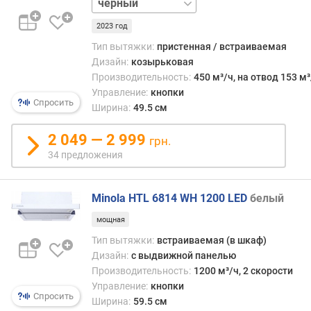
у
белый
б
2023 год
коричневый
и
нержавейка
Тип вытяжки:
пристенная / встраиваемая
н
слоновая
Дизайн:
козырьковая
а
кость
Производительность:
450 м³/ч, на отвод 153 м³
(
Управление:
кнопки
с
Спросить
Ширина:
49.5 см
м
)
2 049 — 2 999
грн.
34 предложения
м
о
щ
Minola HTL 6814 WH 1200 LED
белый
н
о
мощная
с
Тип вытяжки:
встраиваемая (в шкаф)
т
Дизайн:
с выдвижной панелью
ь
Производительность:
1200 м³/ч, 2 скорости
(
Управление:
кнопки
В
Спросить
Ширина:
59.5 см
т