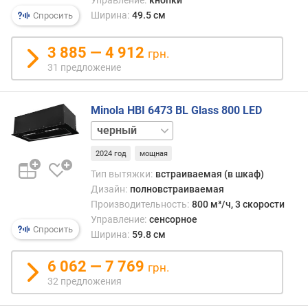
т
Ширина:
49.5 см
Спросить
е
л
3 885 — 4 912
ь
грн.
н
31 предложение
о
с
Minola HBI 6473 BL Glass 800 LED
т
ь
белый
(
о
2024 год
мощная
т
Тип вытяжки:
встраиваемая (в шкаф)
в
Дизайн:
полновстраиваемая
о
Производительность:
800 м³/ч, 3 скорости
д
Управление:
сенсорное
м
Спросить
Ширина:
59.8 см
а
к
6 062 — 7 769
грн.
с
32 предложения
.
)