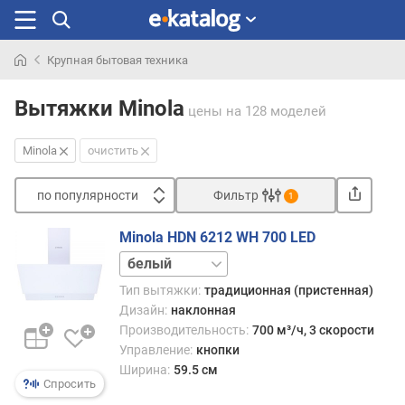
Крупная бытовая техника
Искали
раньше
Вытяжки Minola
цены
на 128 моделей
Minola
очистить
по популярности
Фильтр
1
Сортировать
Minola HDN 6212 WH 700 LED
п
черный
о
п
Тип вытяжки:
традиционная (пристенная)
о
Дизайн:
наклонная
п
Производительность:
700 м³/ч, 3 скорости
у
Управление:
кнопки
л
Ширина:
59.5 см
я
Спросить
р