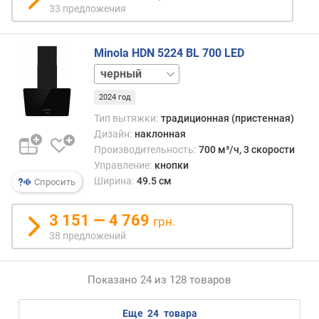
и
33 предложения
ч
е
с
Minola HDN 5224 BL 700 LED
т
белый
в
о
2024 год
д
Тип вытяжки:
традиционная (пристенная)
в
Дизайн:
наклонная
и
Производительность:
700 м³/ч, 3 скорости
г
а
Управление:
кнопки
т
Ширина:
49.5 см
Спросить
е
л
3 151 — 4 769
грн.
е
38 предложений
й
к
Показано 24 из 128 товаров
л
а
еще
24
товара
с