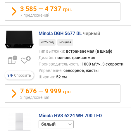
н
3 585 — 4 737
грн.
о
7 предложений
с
т
и
Minola BGH 5677 BL
черный
о
2025 год
мощная
т
Тип вытяжки:
встраиваемая (в шкаф)
д
Дизайн:
полновстраиваемая
е
Производительность:
1000 м³/ч, 3 скорости
ш
Управление:
сенсорное, жесты
е
Спросить
Ширина:
52 см
в
ы
7 676 — 9 999
х
грн.
к
3 предложения
д
о
р
Minola HVS 6224 WH 700 LED
о
черный
г