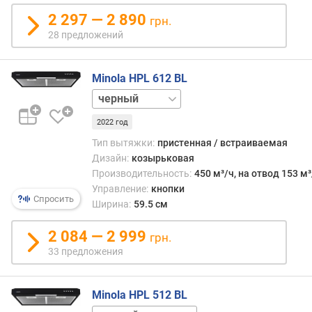
л
2 297 — 2 890
о
грн.
ж
28 предложений
е
н
и
Minola HPL 612 BL
й
бежевый
белый
2022 год
коричневый
ш
нержавейка
Тип вытяжки:
пристенная / встраиваемая
и
Дизайн:
козырьковая
р
Производительность:
450 м³/ч, на отвод 153 м³
и
Управление:
кнопки
н
Спросить
Ширина:
59.5 см
а
(
2 084 — 2 999
грн.
с
м
33 предложения
)
Minola HPL 512 BL
г
л
бежевый