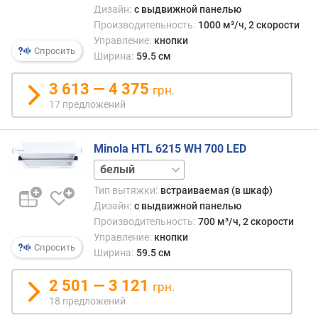
в
Дизайн:
с выдвижной панелью
е
Производительность:
1000 м³/ч, 2 скорости
н
Управление:
кнопки
ь
Спросить
Ширина:
59.5 см
ш
у
3 613 — 4 375
грн.
м
17 предложений
а
(
д
Minola HTL 6215 WH 700 LED
Б
нержавейка
)
черный
Тип вытяжки:
встраиваемая (в шкаф)
м
Дизайн:
с выдвижной панелью
а
Производительность:
700 м³/ч, 2 скорости
к
Управление:
кнопки
с
Спросить
Ширина:
59.5 см
и
м
2 501 — 3 121
а
грн.
л
18 предложений
ь