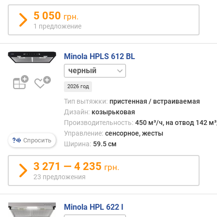
)
5 050
грн.
п
1 предложение
р
о
и
Minola HPLS 612 BL
з
нержавейка
в
о
2026 год
д
Тип вытяжки:
пристенная / встраиваемая
и
Дизайн:
козырьковая
т
Производительность:
450 м³/ч, на отвод 142 м³
е
Управление:
сенсорное, жесты
л
Спросить
Ширина:
59.5 см
ь
н
3 271 — 4 235
грн.
о
с
23 предложения
т
ь
Minola HPL 622 I
(