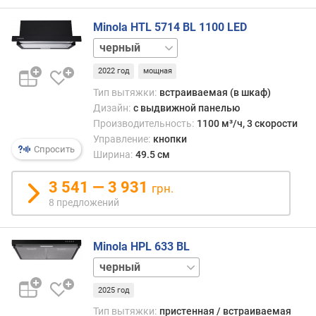
н
Minola HTL 5714 BL 1100 LED
ы
й
белый
у
р
2022 год
мощная
о
Тип вытяжки:
встраиваемая (в шкаф)
в
Дизайн:
с выдвижной панелью
е
Производительность:
1100 м³/ч, 3 скорости
н
Управление:
кнопки
ь
Спросить
Ширина:
49.5 см
ш
у
3 541 — 3 931
грн.
м
8 предложений
а
(
д
Minola HPL 633 BL
Б
белый
)
коричневый
2025 год
нержавейка
к
слоновая
о
Тип вытяжки:
пристенная / встраиваемая