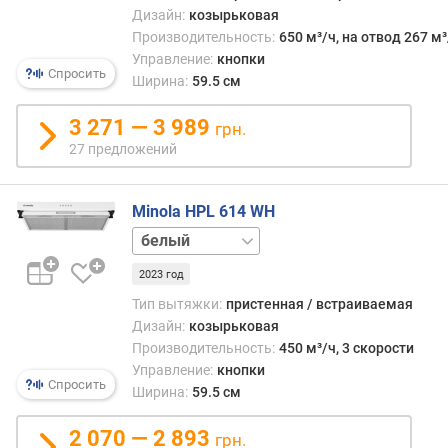
кость
л
Дизайн:
козырьковая
и
Производительность:
650 м³/ч, на отвод 267 м³
ч
Управление:
кнопки
е
Спросить
Ширина:
59.5 см
с
т
3 271 — 3 989
грн.
в
27 предложений
о
с
к
Minola HPL 614 WH
о
нержавейка
р
черный
о
2023 год
с
т
Тип вытяжки:
пристенная / встраиваемая
е
Дизайн:
козырьковая
й
Производительность:
450 м³/ч, 3 скорости
Управление:
кнопки
Спросить
к
Ширина:
59.5 см
о
л
2 070 — 2 893
грн.