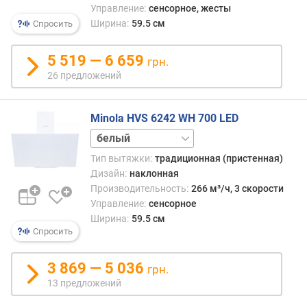
Управление:
сенсорное, жесты
с
Ширина:
59.5 см
Спросить
т
ь
(
5 519 — 6 659
грн.
и
26 предложений
н
т
е
Minola HVS 6242 WH 700 LED
н
слоновая
с
кость
и
Тип вытяжки:
традиционная (пристенная)
в
Дизайн:
наклонная
н
Производительность:
266 м³/ч, 3 скорости
ы
Управление:
сенсорное
й
Ширина:
59.5 см
р
Спросить
е
ж
3 869 — 5 036
грн.
и
13 предложений
м
)