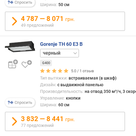
п
Спросить
Ширина:
50 см
о
о
4 787 — 8 071
грн.
т
49 предложений
з
ы
в
Gorenje TH 60 E3 B
а
м
белый
нержавейка
п
G400
о
5.0 /
1
отзыв
д
Тип вытяжки:
встраиваемая (в шкаф)
а
Дизайн:
с выдвижной панелью
т
Производительность:
на отвод 350 м³/ч, 3 ско
е
Управление:
кнопки
д
Спросить
Ширина:
60 см
о
б
3 832 — 8 441
грн.
а
77 предложений
в
л