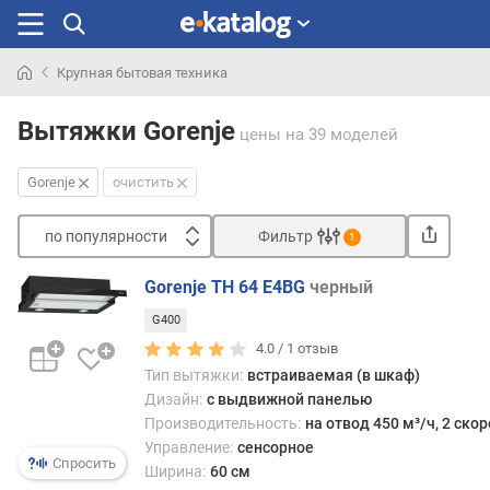
Крупная бытовая техника
Искали
раньше
Вытяжки Gorenje
цены
на 39 моделей
Gorenje
очистить
по популярности
Фильтр
1
Сортировать
Gorenje TH 64 E4BG
черный
п
G400
о
п
4.0 /
1
отзыв
о
Тип вытяжки:
встраиваемая (в шкаф)
п
Дизайн:
с выдвижной панелью
у
Производительность:
на отвод 450 м³/ч, 2 ско
л
Управление:
сенсорное
я
Спросить
Ширина:
60 см
р