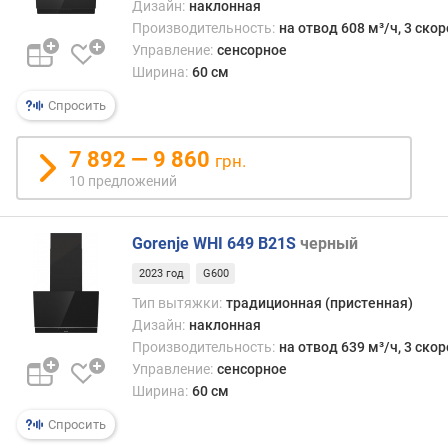
Дизайн:
наклонная
с
Производительность:
на отвод 608 м³/ч, 3 ско
т
Управление:
сенсорное
ь
Ширина:
60 см
(
и
Спросить
н
т
7 892 — 9 860
грн.
е
10 предложений
н
с
и
Gorenje WHI 649 B21S
черный
в
н
2023 год
G600
ы
Тип вытяжки:
традиционная (пристенная)
й
Дизайн:
наклонная
р
Производительность:
на отвод 639 м³/ч, 3 ско
е
Управление:
сенсорное
ж
Ширина:
60 см
и
м
Спросить
)