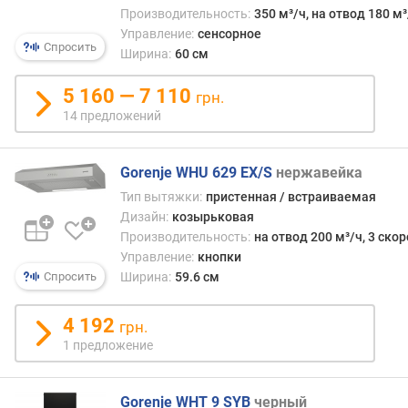
)
Производительность:
350 м³/ч, на отвод 180 м³
Управление:
сенсорное
п
Спросить
Ширина:
60 см
р
о
5 160 — 7 110
грн.
и
14 предложений
з
в
о
Gorenje WHU 629 EX/S
нержавейка
д
Тип вытяжки:
пристенная / встраиваемая
и
т
Дизайн:
козырьковая
е
Производительность:
на отвод 200 м³/ч, 3 ско
л
Управление:
кнопки
ь
Спросить
Ширина:
59.6 см
н
о
4 192
грн.
с
1 предложение
т
ь
(
Gorenje WHT 9 SYB
черный