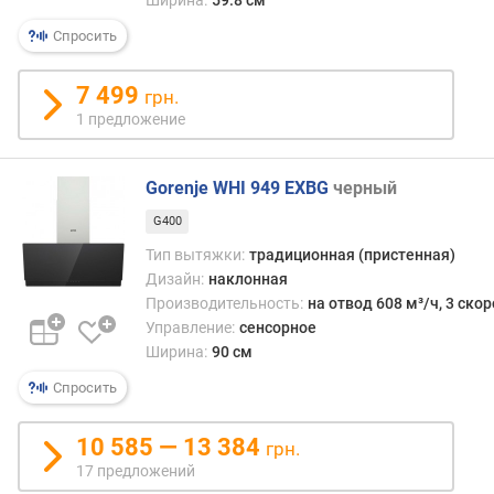
т
Спросить
е
л
ь
7 499
грн.
н
1 предложение
о
с
т
Gorenje WHI 949 EXBG
черный
ь
(
G400
о
Тип вытяжки:
традиционная (пристенная)
т
Дизайн:
наклонная
в
Производительность:
на отвод 608 м³/ч, 3 ско
о
Управление:
сенсорное
д
Ширина:
90 см
м
а
Спросить
к
с
10 585 — 13 384
грн.
.
17 предложений
)