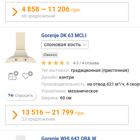
н
4 858 — 11 206
грн.
о
68 предложений
с
т
и
Gorenje DK 63 MCLI
графит
о
т
Classico
д
4.3 /
4
отзыва
е
ш
Тип вытяжки:
традиционная (пристенная)
е
Дизайн:
кантри
в
Производительность:
на отвод 621 м³/ч, 4 ско
ы
Управление:
механическое
Спросить
х
Ширина:
60 см
к
д
13 516 — 21 799
грн.
о
23 предложения
р
о
г
Gorenje WHI 643 ORA W