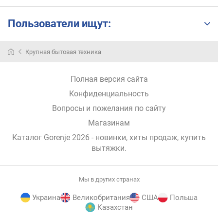
с
о
Пользователи ищут:
т
а
(
Крупная бытовая техника
Вытяжки
м
Gorenje
и
—
н
Полная версия сайта
современная,
.
функциональная
Конфиденциальность
)
и
(
Вопросы и пожелания по сайту
мощная
с
Магазинам
кухонная
м
техника.
)
Каталог Gorenje 2026
- новинки, хиты продаж,
купить
Фирменная
вытяжки
.
вытяжка
в
Gorenje
ы
оснащена
с
Мы в других странах
качественной
о
системой
т
Украина
Великобритания
США
Польша
фильтрации
а
Казахстан
воздуха,
(