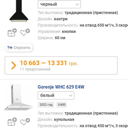
в
слоновая
е
кость
Тип вытяжки:
традиционная (пристенная)
н
Дизайн:
кантри
ь
Производительность:
на отвод 650 м³/ч, 3 ско
ш
у
Управление:
кнопки
м
Ширина:
60 см
а
Спросить
(
д
Б
10 663 — 13 331
грн.
)
11 предложений
м
а
Gorenje WHC 629 E4W
к
нержавейка
с
и
2022 год
G400
м
Тип вытяжки:
традиционная (пристенная)
а
Дизайн:
купольная
л
Производительность:
на отвод 450 м³/ч, 3 ско
ь