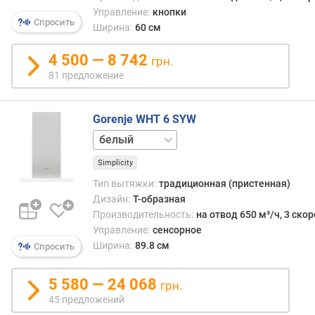
л
Управление:
кнопки
о
Спросить
Ширина:
60 см
ж
е
4 500 — 8 742
грн.
н
81 предложение
и
й
Gorenje WHT 6 SYW
ш
черный
и
Simplicity
р
и
Тип вытяжки:
традиционная (пристенная)
н
Дизайн:
Т-образная
а
Производительность:
на отвод 650 м³/ч, 3 ско
(
Управление:
сенсорное
с
Ширина:
89.8 см
Спросить
м
)
5 580 — 24 068
грн.
г
45 предложений
л