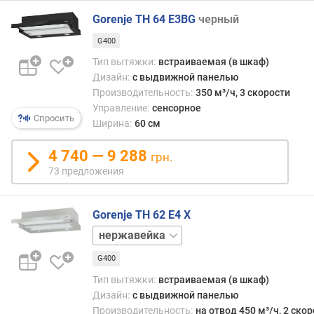
е
Gorenje TH 64 E3BG
черный
н
и
G400
я
Тип вытяжки:
встраиваемая (в шкаф)
Дизайн:
с выдвижной панелью
п
Производительность:
350 м³/ч, 3 скорости
о
Управление:
сенсорное
к
Спросить
Ширина:
60 см
о
л
4 740 — 9 288
и
грн.
ч
73 предложения
е
с
Gorenje TH 62 E4 X
т
в
черный
у
п
G400
р
Тип вытяжки:
встраиваемая (в шкаф)
е
Дизайн:
с выдвижной панелью
д
Производительность:
на отвод 450 м³/ч, 2 ско