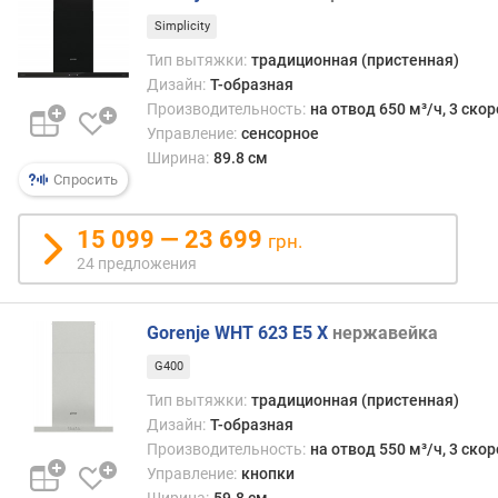
м
о
Simplicity
т
Тип вытяжки:
традиционная (пристенная)
о
Дизайн:
Т-образная
р
Производительность:
на отвод 650 м³/ч, 3 ско
)
Управление:
сенсорное
(
Ширина:
89.8 см
м
Спросить
³
/
ч
15 099 — 23 699
грн.
)
24 предложения
п
р
Gorenje WHT 623 E5 X
нержавейка
о
G400
и
з
Тип вытяжки:
традиционная (пристенная)
в
Дизайн:
Т-образная
о
Производительность:
на отвод 550 м³/ч, 3 ско
д
Управление:
кнопки
и
Ширина:
59.8 см