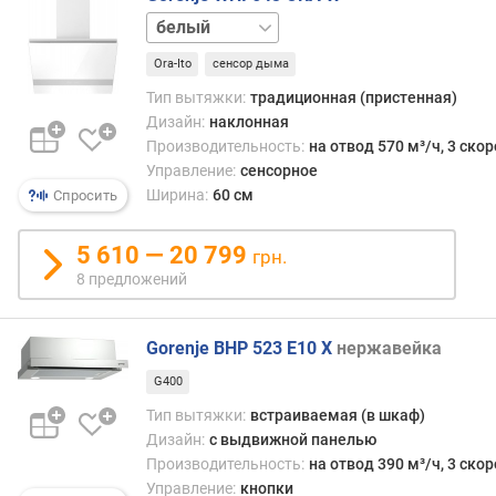
и
черный
м
Ora-Ito
сенсор дыма
о
Тип вытяжки:
традиционная (пристенная)
т
Дизайн:
наклонная
д
Производительность:
на отвод 570 м³/ч, 3 ско
о
Управление:
сенсорное
р
о
Ширина:
60 см
Спросить
г
и
5 610 — 20 799
грн.
х
8 предложений
к
д
е
Gorenje BHP 523 E10 X
нержавейка
ш
е
G400
в
Тип вытяжки:
встраиваемая (в шкаф)
ы
Дизайн:
с выдвижной панелью
м
Производительность:
на отвод 390 м³/ч, 3 ско
Управление:
кнопки