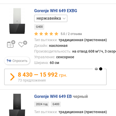
(
м
Gorenje WHI 649 EXBG
³
белый
/
ч
G400
)
5.0 /
2
отзыва
п
Тип вытяжки:
традиционная (пристенная)
р
Дизайн:
наклонная
о
Производительность:
на отвод 608 м³/ч, 3 ско
и
Управление:
сенсорное
Спросить
з
Ширина:
60 см
в
о
8 430 — 15 992
грн.
д
73 предложения
и
т
е
Gorenje WHI 649 EB
черный
л
ь
2024 год
G400
н
Тип вытяжки:
традиционная (пристенная)
о