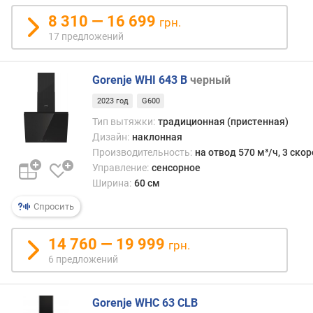
(
8 310 — 16 699
грн.
м
17 предложений
³
/
ч
Gorenje WHI 643 B
черный
)
2023 год
G600
м
Тип вытяжки:
традиционная (пристенная)
и
Дизайн:
наклонная
н
Производительность:
на отвод 570 м³/ч, 3 ско
и
Управление:
сенсорное
м
Ширина:
60 см
а
л
Спросить
ь
н
14 760 — 19 999
ы
грн.
й
6 предложений
у
р
о
Gorenje WHC 63 CLB