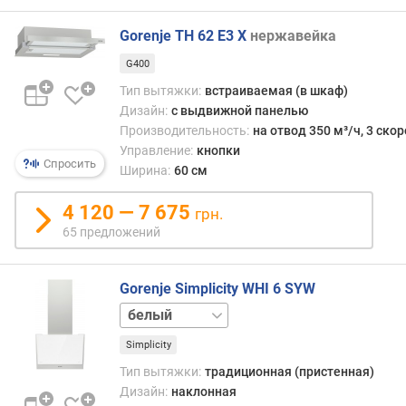
л
и
Gorenje TH 62 E3 X
нержавейка
ч
G400
е
с
Тип вытяжки:
встраиваемая (в шкаф)
т
Дизайн:
с выдвижной панелью
в
Производительность:
на отвод 350 м³/ч, 3 ско
о
Управление:
кнопки
с
Спросить
Ширина:
60 см
к
о
4 120 — 7 675
грн.
р
65 предложений
о
с
т
Gorenje Simplicity WHI 6 SYW
е
черный
й
Simplicity
к
о
Тип вытяжки:
традиционная (пристенная)
л
Дизайн:
наклонная