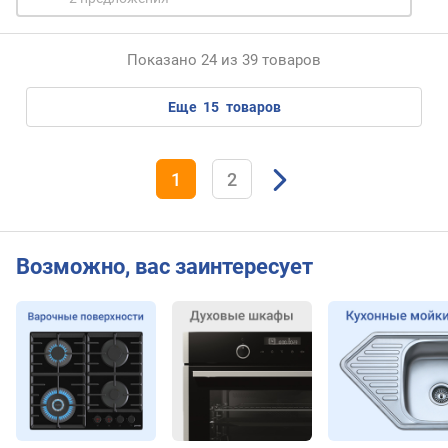
с
э
н
Показано 24 из 39 товаров
е
р
еще
15
товаров
г
о
п
1
2
о
т
р
е
Возможно, вас заинтересует
б
л
е
н
и
я
в
ы