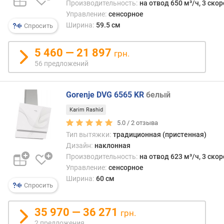
и
Производительность:
на отвод 650 м³/ч, 3 ско
ч
Управление:
сенсорное
е
Ширина:
59.5 см
Спросить
с
т
5 460 — 21 897
грн.
в
56 предложений
о
д
в
Gorenje DVG 6565 KR
белый
и
г
Karim Rashid
а
5.0 /
2
отзыва
т
Тип вытяжки:
традиционная (пристенная)
е
Дизайн:
наклонная
л
Производительность:
на отвод 623 м³/ч, 3 ско
е
Управление:
сенсорное
й
Ширина:
60 см
Спросить
к
л
35 970 — 36 271
а
грн.
с
2 предложения