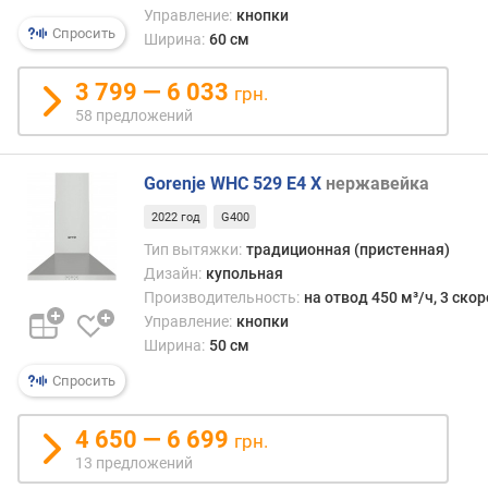
Управление:
кнопки
н
Спросить
Ширина:
60 см
ы
й
у
3 799 — 6 033
грн.
р
58 предложений
о
в
е
Gorenje WHC 529 E4 X
нержавейка
н
2022 год
G400
ь
ш
Тип вытяжки:
традиционная (пристенная)
у
Дизайн:
купольная
м
Производительность:
на отвод 450 м³/ч, 3 ско
а
Управление:
кнопки
(
Ширина:
50 см
д
Спросить
Б
)
4 650 — 6 699
грн.
к
13 предложений
о