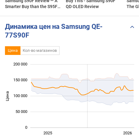
Samsung S90F Review — A
Buy This - Samsung S90F
Samsu
Smarter Buy than the S95F
QD OLED Review
The G
& LG C5?
Динамика цен на Samsung QE-
77S90F
Цена
Кол-во магазинов
200 000
 000
 000
 000
150 000
Цена
100 000
100 000
50 000
0
Янв. 2025
Июль
2027
2025
2026
L