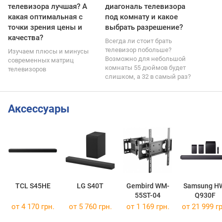
телевизора лучшая? А
диагональ телевизора
какая оптимальная с
под комнату и какое
точки зрения цены и
выбрать разрешение?
качества?
Всегда ли стоит брать
телевизор побольше?
Изучаем плюсы и минусы
Возможно для небольшой
современных матриц
комнаты 55 дюймов будет
телевизоров
слишком, а 32 в самый раз?
Аксессуары
TCL S45HE
LG S40T
Gembird WM-
Samsung H
55ST-04
Q930F
от 4 170 грн.
от 5 760 грн.
от 1 169 грн.
от 21 999 гр