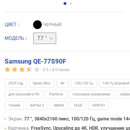
ЦВЕТ
1
42 "
48 "
55 "
65 "
83 "
МОДЕЛЬ
6
Samsung QE-77S90F
3.5 /
4
отзыва
2025 год
Series S9xx
4K
100/120 Гц
144 Гц (игровой
для консолей и ПК
Pantone
голосовое управление
сабву
тонкий
AirPlay 2
Matter
OLED
HDR10+
Экран:
77 ", 3840x2160 пикс, 100/120 Гц, game mode 14
Картинка:
FreeSync, Upscaling до 4K, HDR, улучшение 