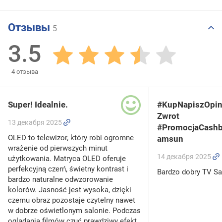
Отзывы
5
3.5
4
отзыва
Super! Idealnie.
#KupNapiszOpin
Zwrot
13 декабря 2025
#PromocjaCash
OLED to telewizor, który robi ogromne
amsun
wrażenie od pierwszych minut
14 декабря 2025
użytkowania. Matryca OLED oferuje
perfekcyjną czerń, świetny kontrast i
Bardzo dobry TV S
bardzo naturalne odwzorowanie
kolorów. Jasność jest wysoka, dzięki
czemu obraz pozostaje czytelny nawet
w dobrze oświetlonym salonie. Podczas
oglądania filmów czuć prawdziwy efekt