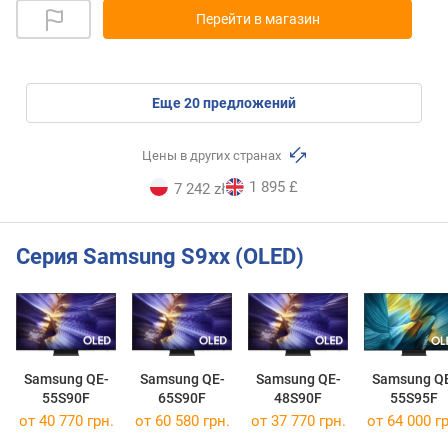
Перейти в магазин
eще
20
предложений
Цены в других странах
1 895 £
7 242 zł
Серия Samsung S9хх (OLED)
Samsung QE-
Samsung QE-
Samsung QE-
Samsung Q
55S90F
65S90F
48S90F
55S95F
от 40 770 грн.
от 60 580 грн.
от 37 770 грн.
от 64 000 гр