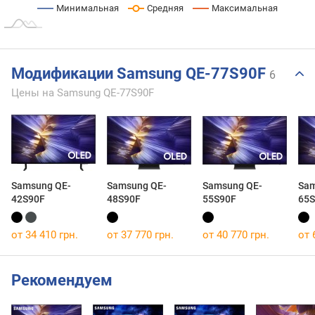
Минимальная
Средняя
Максимальная
Модификации Samsung QE-77S90F
6
Цены на Samsung QE-77S90F
Samsung QE-
Samsung QE-
Samsung QE-
Sam
42S90F
48S90F
55S90F
65S
от 34 410 грн.
от 37 770 грн.
от 40 770 грн.
от 
Рекомендуем