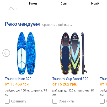
Сент.
Май
Июль
Сент.
Нояб.
L
Рекомендуем
Сравнить в таблице
→
Thunder Nion 320
Tsunami Sup Board 320
Thun
от 15 458 грн.
от 15 262 грн.
от 1
райдер до 150 кг, ширина: 75
райдер до 120 кг, ширина: 81
райд
см
см
см
сравнить
сравнить