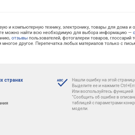
вую и компьютерную технику, электронику, товары для дома и о
алоге можно найти всю необходимую для выбора информацию —
ванию,
отзывы
пользователей, фотогалереи товаров, глоссарий т
 многое другое. Перепечатка любых материалов только с пись
х странах
Нашли ошибку на этой страниц
Выделите ее и нажмите Ctrl+Ent
Или воспользуйтесь функцией
"Сообщить об ошибке в описан
ания
таблицей с параметрами конк
модели.