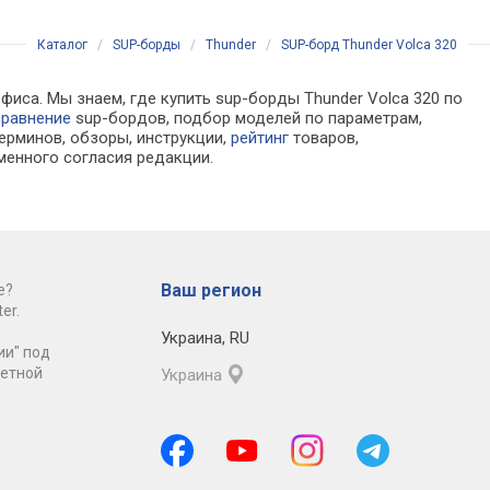
Каталог
/
SUP-борды
/
Thunder
/
SUP-борд Thunder Volca 320
фиса. Мы знаем, где купить sup-борды Thunder Volca 320 по
сравнение
sup-бордов, подбор моделей по параметрам,
ерминов, обзоры, инструкции,
рейтинг
товаров,
менного согласия редакции.
Ваш регион
е?
er.
Украина
,
RU
ии" под
ретной
Украина