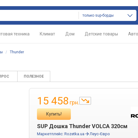
только sup-борды
товая техника
Климат
Дом
Детские товары
Авт
ды
/
Thunder
ПРОС
ПОЛЕЗНОЕ
15 458
грн.
Купить!
SUP Дошка Thunder VOLCA 320см
Маркетплейс:
Rozetka.ua
Леус-Євро