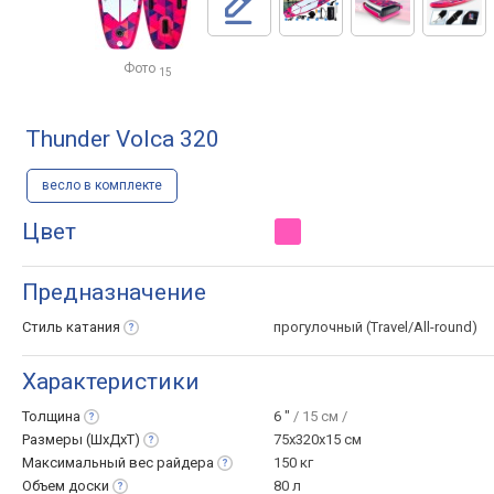
Фото
15
Thunder Volca 320
весло в комплекте
Цвет
Предназначение
Стиль
катания
прогулочный (Travel/All-round)
Характеристики
Толщина
6 "
/ 15 см /
Размеры
(ШхДхТ)
75x320x15 см
Максимальный вес
райдера
150 кг
Объем
доски
80 л