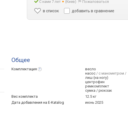
С нами 7 лет
(Киев)
Пожаловаться
в список
добавить в сравнение
Общее
Комплектация
весло
насос
/ с манометром /
лиш (на ногу)
центрофин
ремкомплект
сумка / рюкзак
Вес комплекта
12.5 кг
Дата добавления на E-Katalog
июнь 2025