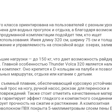
чена для водных прогулок и отдыха, а благодаря возмо
 продуманной комплектации подойдет тем, кто ищет
спользования. Имея длину 320 см, ширину 75 см и толщ
ение и управляемость на спокойной воде: озерах, залив
шие нагрузки — до 150 кг, что дает возможность райде
. Главной особенностью Thunder Volca 320 является нал
 комплект. Оно крепится к D-кольцам на палубе и позво
льных маршрутах, отдыхе или катании с детьми.
й съемный плавник, обеспечивающий курсовую устойчив
ый трос на ногу, ручной насос, рюкзак для переноски и
повреждений. Также стоит отметить качественные мате
в гарантирует эффект гладкого и компактного соединени
тирует прочность на сжатие и растяжение. А композитная
ловолокном ПВХ покрыта 5-миллиметровым слоем пены E