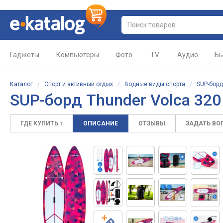
Гаджеты
Компьютеры
Фото
TV
Аудио
Бы
Каталог
/
Спорт и активный отдых
/
Водные виды спорта
/
SUP-бор
SUP-борд Thunder Volca 320
ГДЕ КУПИТЬ
ОПИСАНИЕ
ОТЗЫВЫ
ЗАДАТЬ ВО
1