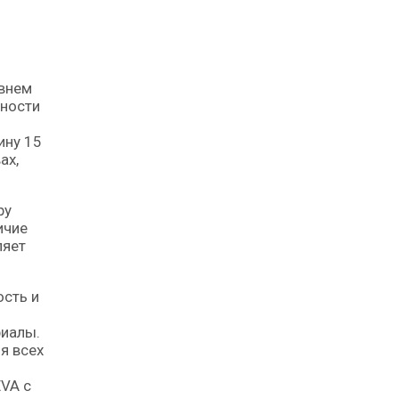
жности
ину 15
ах,
ру
ичие
ляет
ость и
риалы.
я всех
VA с