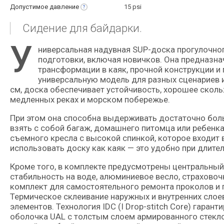
Допустимое
давление
15 psi
Сидение для байдарки.
У
ниверсальная надувная SUP-доска прогулочного класса ориентирована на пользователей с разным уровнем
подготовки, включая новичков. Она предназна
трансформации в каяк, прочной конструкции и
универсальную модель для разных сценариев и
см, доска обеспечивает устойчивость, хорошее скольж
медленных реках и морском побережье.
При этом она способна выдерживать достаточно боль
взять с собой багаж, домашнего питомца или ребенка
съемного кресла с высокой спинкой, которое входит в
использовать доску как каяк — это удобно при длите
Кроме того, в комплекте предусмотрены центральны
стабильность на воде, алюминиевое весло, страховочн
комплект для самостоятельного ремонта проколов и 
Термическое склеивание наружных и внутренних слое
элементов. Технология IDC (I Drop-stitch Core) гаран
оболочка UAL с толстым слоем армированного стек