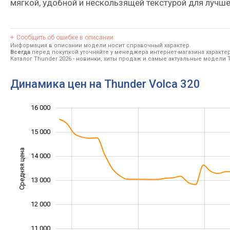
мягкой, удобной и нескользящей текстурой для лучше
Сообщить об ошибке в описании
Информация в описании модели носит справочный характер.
Всегда
перед покупкой уточняйте у менеджера интернет-магазина характе
Каталог Thunder 2026
- новинки, хиты продаж и самые актуальные модели T
Динамика цен на Thunder Volca 320
16 000
10 000
17 000
9 000
15 000
Средняя цена
14 000
11 000
13 000
12 000
11 000