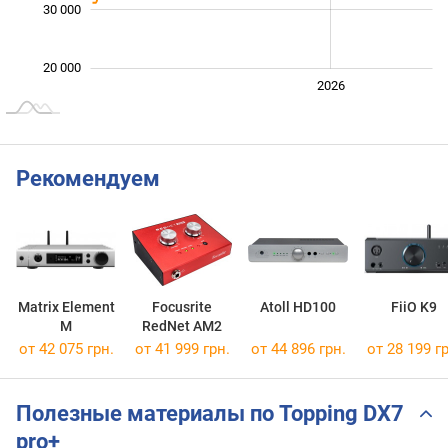
30 000
20 000
2024
2025
2028
2026
L
Рекомендуем
Matrix Element
Focusrite
Atoll HD100
FiiO K9
M
RedNet AM2
от 42 075 грн.
от 41 999 грн.
от 44 896 грн.
от 28 199 гр
Полезные материалы по Topping DX7
pro+