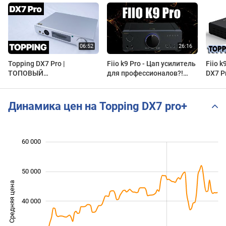
Topping DX7 Pro |
Fiio k9 Pro - Цап усилитель
Fiio k
ТОПОВЫЙ
для профессионалов?!
DX7 P
АУДИОФИЛЬСКИЙ
Сравнение Fiio k9 Pro vs
ЦАПоусилитель
Topping DX7 Pro+
Динамика цен на Topping DX7 pro+
 000
 000
 000
 000
 000
0
60 000
50 000
Средняя цена
40 000
20 000