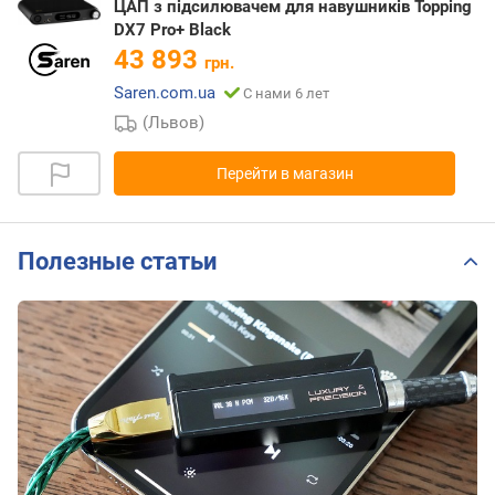
ЦАП з підсилювачем для навушників Topping
DX7 Pro+ Black
43 893
грн.
Saren.com.ua
С нами 6 лет
(Львов)
Перейти в магазин
Полезные статьи