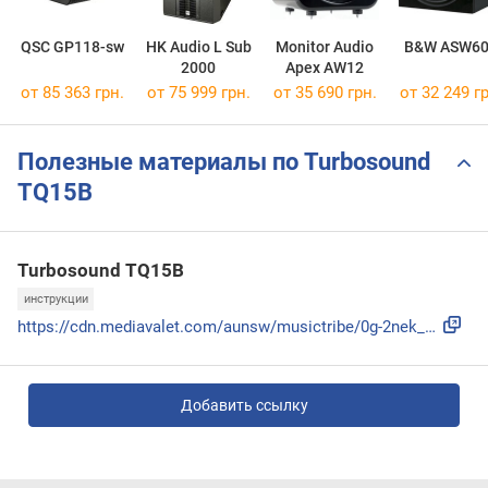
QSC GP118-sw
HK Audio L Sub
Monitor Audio
B&W ASW6
2000
Apex AW12
от 85 363 грн.
от 75 999 грн.
от 35 690 грн.
от 32 249 гр
Полезные материалы по Turbosound
TQ15B
Turbosound TQ15B
инструкции
https://cdn.mediavalet.com/aunsw/musictribe/0g-2nek_FkuiOKR...
Добавить ссылку