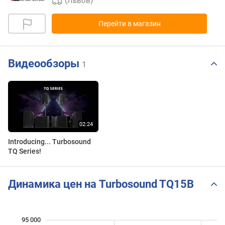
(Львов)
Перейти в магазин
Видеообзоры
1
Introducing... Turbosound
TQ Series!
Динамика цен на Turbosound TQ15B
95 000
 000
 000
 000