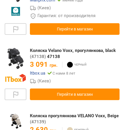
Mallprix.com
Менее года
(Киев)
Гарантия: от производителя
Перейти в магазин
Коляска Velano Voxx, прогулянкова, black
(47138)
47138
3 091
грн.
Itbox.ua
С нами 8 лет
(Киев)
Перейти в магазин
Коляска прогулянкова VELANO Voxx, Beige
(47139)
2 630