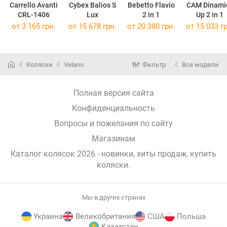
Carrello Avanti
Cybex Balios S
Bebetto Flavio
CAM Dinami
CRL-1406
Lux
2 in 1
Up 2 in 1
от 3 165 грн.
от 15 678 грн.
от 20 380 грн.
от 15 033 гр
Коляски
Velano
Фильтр
Все модели
Полная версия сайта
Конфиденциальность
Вопросы и пожелания по сайту
Магазинам
Каталог колясок 2026 - новинки, хиты продаж,
купить
коляски
.
Мы в других странах
Украина
Великобритания
США
Польша
Казахстан