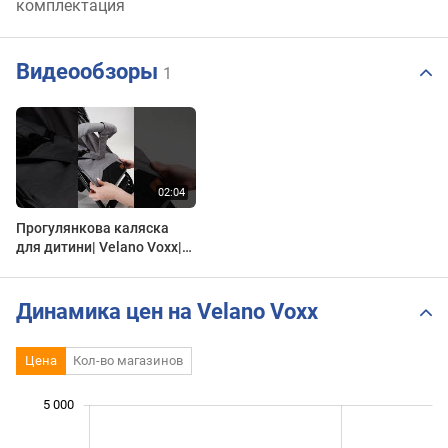
комплектация
Видеообзоры
1
Прогулянкова каляска
для дитини| Velano Voxx|
опт дитячих товарів| Selfy
Динамика цен на Velano Voxx
Цена
Кол-во магазинов
 000
 500
 000
500
0
5 000