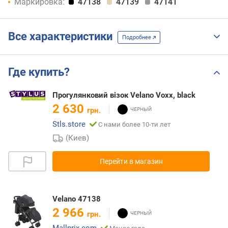
Маркировка:
47138
47139
47141
Все характеристики
Подробнее
Где купить?
Прогулянковий візок Velano Voxx, black
2 630
грн.
Stls.store
С нами более 10-ти лет
(Киев)
Перейти в магазин
Velano 47138
2 966
грн.