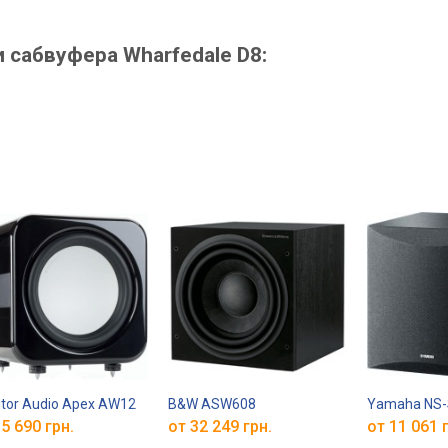
сабвуфера Wharfedale D8:
tor Audio Apex AW12
B&W ASW608
Yamaha NS
5 690 грн.
от 32 249 грн.
от 11 061 