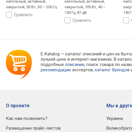
напольный, активный,
напольный, активный,
напо
закрытый, 50 Вт, 30 – 200 Гц
закрытый, 100 Вт, 40 –
закр
150 Гц, 87 дБ
140 
сравнить
сравнить
E-Katalog
— каталог описаний и цен на быто
лучшей цене в интернет-магазинах. В кат
подробные
описания
, поиск товара по наз
рекомендации
экспертов,
каталог брендов
и
О проекте
Мы в други
Как нам позвонить?
Украина
Размещение прайс-листов
Великобрит