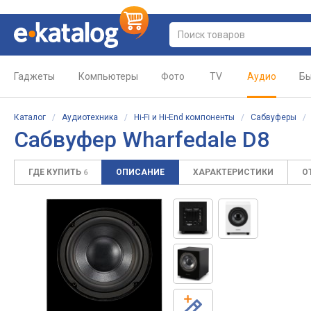
Гаджеты
Компьютеры
Фото
TV
Аудио
Бы
Каталог
/
Аудиотехника
/
Hi-Fi и Hi-End компоненты
/
Сабвуферы
Сабвуфер Wharfedale D8
ГДЕ КУПИТЬ
ОПИСАНИЕ
ХАРАКТЕРИСТИКИ
О
6