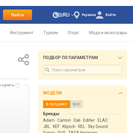
RU
Найти
Украина
Войти
о
Инструмент
Туризм
Спорт
Мода и аксессуары
ПОДБОР ПО ПАРАМЕТРАМ
к купить
МОДЕЛИ
в продаже
все
Бренды
Adam
Canton
Dali
Edifier
ELAC
JBL
KEF
Klipsch
REL
Sky Sound
Sonos
SVS
TAGA Harmony