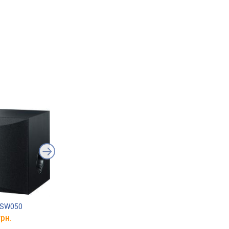
-SW050
SVS SB-2000
ELAC SUB 2070
грн.
от 54 499 грн.
от 68 499 грн.