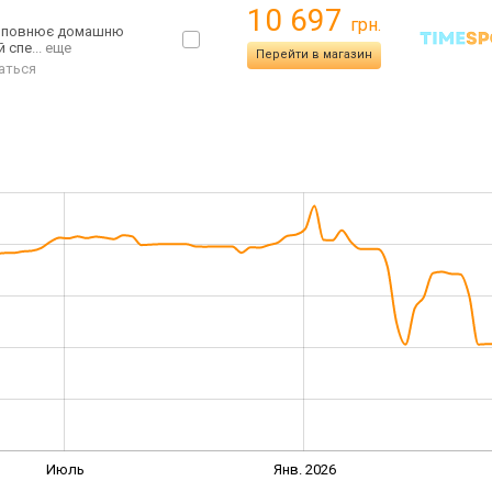
10 697
грн.
 доповнює домашню
й спе
... еще
Перейти в магазин
аться
Июль
Янв. 2026