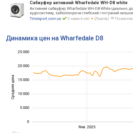
Сабвуфер активний Wharfedale WH-D8 white
Активний сабвуфер Wharfedale WH-D8 White ідеально
аудіосистему, забезпечуючи глибокий і потужний низьки
Timesport.com.ua
С нами 6 лет
(Львов)
Пожалов
Динамика цен на Wharfedale D8
25 000
-10 000
30 000
-5 000
20 000
Средняя цена
15 000
10 000
10 000
5 000
0
Янв. 2027
Июль
Янв. 2025
L