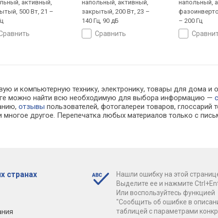
льный, активный,
напольный, активный,
напольный, 
ытый, 500 Вт, 21 –
закрытый, 200 Вт, 23 –
фазоинвертор
Гц
140 Гц, 90 дБ
– 200 Гц
сравнить
сравнить
сравни
вую и компьютерную технику, электронику, товары для дома и о
алоге можно найти всю необходимую для выбора информацию —
ванию,
отзывы
пользователей, фотогалереи товаров, глоссарий т
 многое другое. Перепечатка любых материалов только с пись
х странах
Нашли ошибку на этой страниц
Выделите ее и нажмите Ctrl+Ent
Или воспользуйтесь функцией
"Сообщить об ошибке в описан
ания
таблицей с параметрами конк