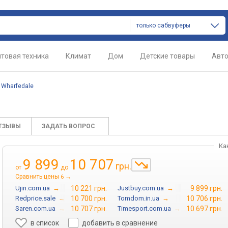
только сабвуферы
товая техника
Климат
Дом
Детские товары
Авт
/
Wharfedale
ТЗЫВЫ
ЗАДАТЬ ВОПРОС
Ка
9 899
10 707
грн.
от
до
Сравнить цены
→
6
Ujin.com.ua
→
10 221 грн.
Justbuy.com.ua
→
9 899 грн.
Redprice.sale
→
10 700 грн.
Tomdom.in.ua
→
10 706 грн.
Saren.com.ua
→
10 707 грн.
Timesport.com.ua
→
10 697 грн.
в список
добавить в сравнение