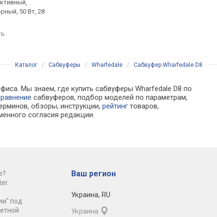
активный,
напольный, активный,
напольный, активный
ный, 50 Вт, 28
закрытый, 500 Вт, 19 –
закрытый, 600 Вт, 18
220 Гц
180 Гц
ть
сравнить
сравнить
Каталог
/
Сабвуферы
/
Wharfedale
/
Сабвуфер Wharfedale D8
фиса. Мы знаем, где купить сабвуферы Wharfedale D8 по
сравнение
сабвуферов, подбор моделей по параметрам,
ерминов, обзоры, инструкции,
рейтинг
товаров,
менного согласия редакции.
Ваш регион
е?
er.
Украина
,
RU
ии" под
ретной
Украина