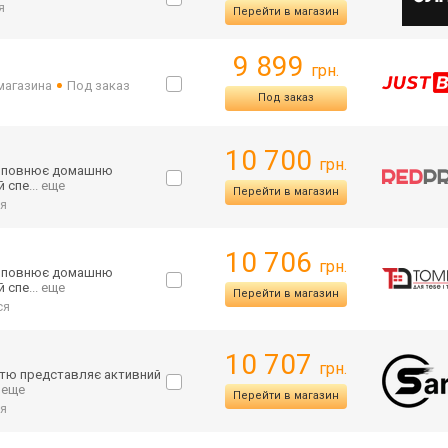
я
Перейти в магазин
9 899
грн.
 магазина
Под заказ
Под заказ
10 700
грн.
 доповнює домашню
й спе
... еще
Перейти в магазин
я
10 706
грн.
 доповнює домашню
й спе
... еще
Перейти в магазин
ся
10 707
грн.
стю представляє активний
. еще
Перейти в магазин
я