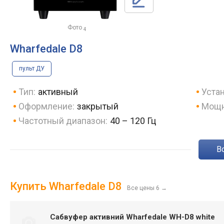
Фото
4
Wharfedale D8
пульт ДУ
Тип:
активный
Устан
Оформление:
закрытый
Мощн
Частотный диапазон:
40 – 120 Гц
Купить Wharfedale D8
Все цены 6
→
Сабвуфер активний Wharfedale WH-D8 white