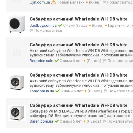
Ujin.com.ua
Новый магазин
(Киев)
Пожаловатьс
Сабвуфер активний Wharfedale WH-D8 white
Justbuy.com.ua
С нами 3 года
(Киев)
Гарантия: от
Пожаловаться
Сабвуфер активний Wharfedale WH-D8 white
Активний сабвуфер Wharfedale WH-D8 White ідеально
аудіосистему, забезпечуючи глибокий і потужний низьки
Redprice.sale
С нами 6 лет
(Львов)
Пожаловатьс
Сабвуфер активний Wharfedale WH-D8 white
Активний сабвуфер Wharfedale WH-D8 White ідеально
аудіосистему, забезпечуючи глибокий і потужний низьки
Tomdom.in.ua
С нами 6 лет
(Львов)
Пожаловать
Сабвуфер активний Wharfedale WH-D8 white
Сабвуфер WHARFEDALE WH-D8 WhiteWharfedale з горді
сабвуфер D8. Використовуючи технології, застосовані
..
Saren.com.ua
С нами 6 лет
(Львов)
Пожаловатьс