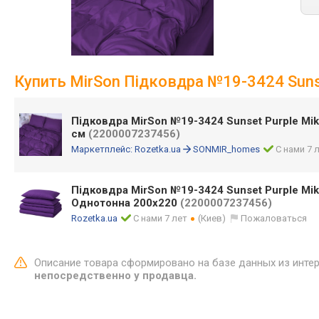
Купить MirSon Підковдра №19-3424 Sunse
Підковдра MirSon №19-3424 Sunset Purple Mik
см
(2200007237456)
Маркетплейс:
Rozetka.ua
SONMIR_homes
С нами 7 
Підковдра MirSon №19-3424 Sunset Purple Mik
Однотонна 200х220
(2200007237456)
Rozetka.ua
С нами 7 лет
(Киев)
Пожаловаться
Описание товара сформировано на базе данных из инте
непосредственно у продавца.