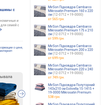
MirSon Підковдра Cambarco
ашины с
Mikrosatin Premium 160 x 220
см
(12-0712 + 19-0000)
от
565 грн.
ономичные и
для семей с
MirSon Підковдра Cambarco
Mikrosatin Premium 175 x 210
см
(12-0712 + 19-0000)
от
599 грн.
MirSon Підковдра Cambarco
формации о цене,
Mikrosatin Premium 200 x 220
интернет-
см
(12-0712 + 19-0000)
от
699 грн.
MirSon Підковдра Cambarco
Mikrosatin Premium 220 x 240
см
(12-0712 + 19-0000)
от
749 грн.
MirSon Підковдра Полуторний
143х210 см Estivella 15-1415 +
19-0000 Mikrosatin Premium
538 грн.
MirSon Підковдра Полуторний