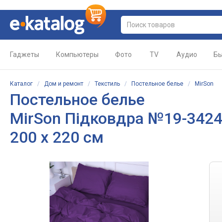
Гаджеты
Компьютеры
Фото
TV
Аудио
Бы
Каталог
/
Дом и ремонт
/
Текстиль
/
Постельное белье
/
MirSon
Постельное белье
MirSon Підковдра №19-3424 
200 x 220 см