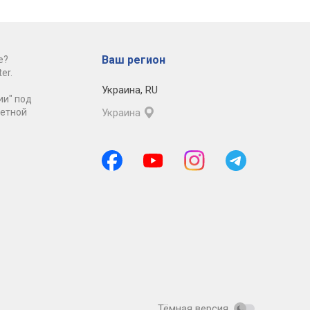
Ваш регион
е?
er.
Украина
,
RU
ии" под
ретной
Украина
Тёмная версия