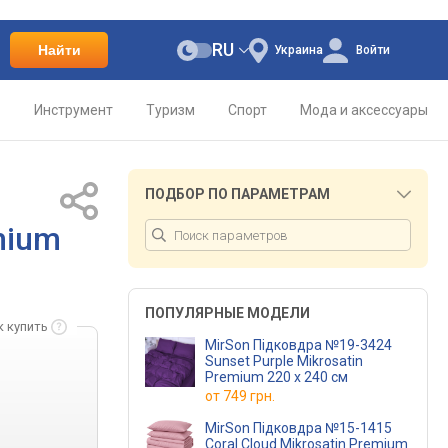
RU
Найти
Украина
Войти
о
Инструмент
Туризм
Спорт
Мода и аксессуары
ПОДБОР ПО ПАРАМЕТРАМ
mium
ПОПУЛЯРНЫЕ МОДЕЛИ
к купить
MirSon Підковдра №19-3424
Sunset Purple Mikrosatin
Premium 220 x 240 см
от
749 грн.
MirSon Підковдра №15-1415
Coral Cloud Mikrosatin Premium