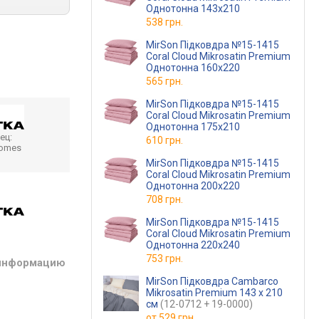
Однотонна 143х210
538 грн.
MirSon Підковдра №15-1415
Coral Cloud Mikrosatin Premium
Однотонна 160х220
565 грн.
MirSon Підковдра №15-1415
Coral Cloud Mikrosatin Premium
Однотонна 175х210
ец:
610 грн.
homes
MirSon Підковдра №15-1415
Coral Cloud Mikrosatin Premium
Однотонна 200х220
708 грн.
MirSon Підковдра №15-1415
Coral Cloud Mikrosatin Premium
Однотонна 220х240
753 грн.
 информацию
MirSon Підковдра Cambarco
Mikrosatin Premium 143 x 210
см
(12-0712 + 19-0000)
от
529 грн.