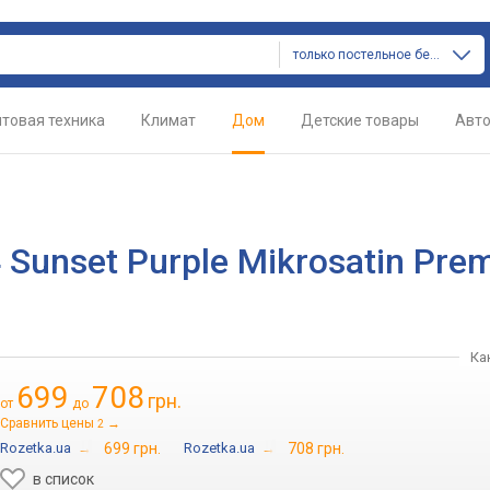
только постельное белье
товая техника
Климат
Дом
Детские товары
Авт
Sunset Purple Mikrosatin Pre
Ка
699
708
грн.
от
до
Сравнить цены
→
2
Rozetka.ua
→
699 грн.
Rozetka.ua
→
708 грн.
в список