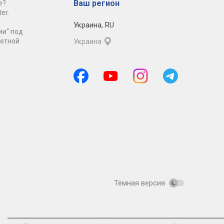
Ваш регион
е?
er.
Украина
,
RU
ии" под
ретной
Украина
Тёмная версия