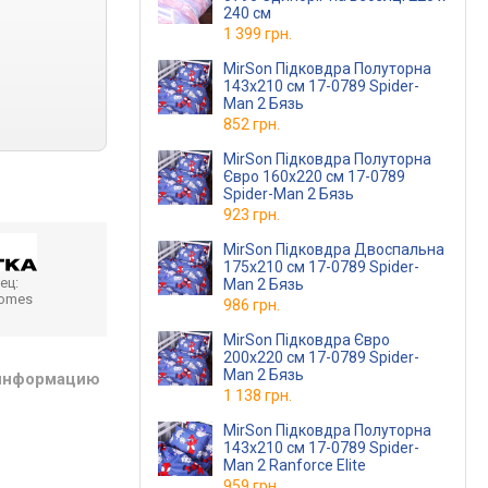
240 см
1 399 грн.
MirSon Підковдра Полуторна
143х210 см 17-0789 Spider-
Man 2 Бязь
852 грн.
MirSon Підковдра Полуторна
Євро 160х220 см 17-0789
Spider-Man 2 Бязь
923 грн.
MirSon Підковдра Двоспальна
175х210 см 17-0789 Spider-
ец:
Man 2 Бязь
homes
986 грн.
MirSon Підковдра Євро
200х220 см 17-0789 Spider-
Man 2 Бязь
 информацию
1 138 грн.
MirSon Підковдра Полуторна
143х210 см 17-0789 Spider-
Man 2 Ranforce Elite
959 грн.