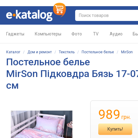
Гаджеты
Компьютеры
Фото
TV
Аудио
Бы
Каталог
/
Дом и ремонт
/
Текстиль
/
Постельное белье
/
MirSon
Постельное белье
MirSon Підковдра Бязь 17-07
см
989
грн.
Купить!