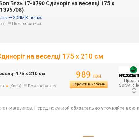
on Бязь 17-0790 Єдиноріг на веселці 175 x
11395708)
a.ua
SONMIR_homes
ев)
Пожаловаться
диноріг на веселці 175 x 210 см
989
еселці 175 x 210 см
грн.
Продав
Перейти в магазин
SONMIR_
лет
(Киев)
Пожаловаться
рнет-магазинов. Перед покупкой
обязательно уточняйте всю