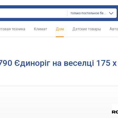
только постельное белье
товая техника
Климат
Дом
Детские товары
Авт
90 Єдиноріг на веселці 175 x