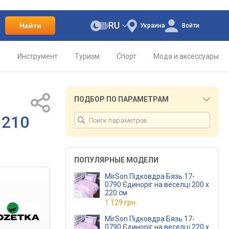
RU
Найти
Украина
Войти
о
Инструмент
Туризм
Спорт
Мода и аксессуары
ПОДБОР ПО ПАРАМЕТРАМ
 210
ПОПУЛЯРНЫЕ МОДЕЛИ
MirSon Підковдра Бязь 17-
0790 Єдиноріг на веселці 200 x
220 см
1 129 грн.
MirSon Підковдра Бязь 17-
0790 Єдиноріг на веселці 220 x