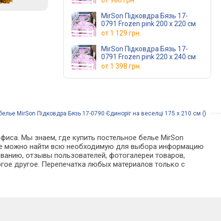
от
986 грн.
MirSon Підковдра Бязь 17-
0791 Frozen pink 200 x 220 см
от
1 129 грн.
MirSon Підковдра Бязь 17-
0791 Frozen pink 220 x 240 см
от
1 398 грн.
елье MirSon Підковдра Бязь 17-0790 Єдиноріг на веселці 175 x 210 см ()
фиса. Мы знаем, где купить постельное белье MirSon
талоге можно найти всю необходимую для выбора информацию
званию, отзывы пользователей, фотогалереи товаров,
гое другое. Перепечатка любых материалов только с