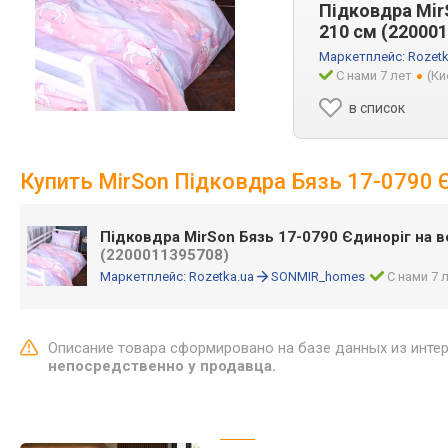
Підковдра MirS
210 см (22000
Маркетплейс:
Rozetk
С нами 7 лет
(Ки
в список
Купить MirSon Підковдра Бязь 17-0790 Є
Підковдра MirSon Бязь 17-0790 Єдиноріг на в
(2200011395708)
Маркетплейс:
Rozetka.ua
SONMIR_homes
С нами 7 
Описание товара сформировано на базе данных из инте
непосредственно у продавца.