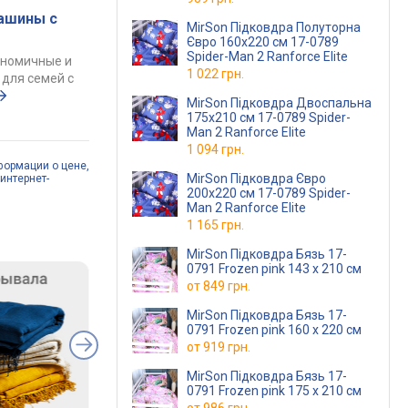
ашины с
MirSon Підковдра Полуторна
Євро 160х220 см 17-0789
Spider-Man 2 Ranforce Elite
ономичные и
1 022 грн.
для семей с
MirSon Підковдра Двоспальна
175х210 см 17-0789 Spider-
Man 2 Ranforce Elite
1 094 грн.
формации о цене,
MirSon Підковдра Євро
интернет-
200х220 см 17-0789 Spider-
Man 2 Ranforce Elite
1 165 грн.
MirSon Підковдра Бязь 17-
0791 Frozen pink 143 x 210 см
от
849 грн.
MirSon Підковдра Бязь 17-
0791 Frozen pink 160 x 220 см
от
919 грн.
MirSon Підковдра Бязь 17-
0791 Frozen pink 175 x 210 см