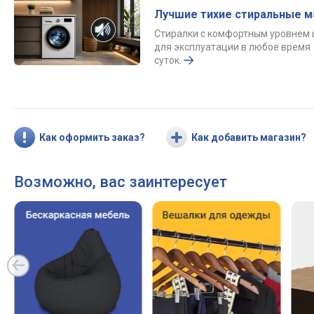
Лучшие тихие стиральные 
Стиралки с комфортным уровнем
для эксплуатации в любое время
суток.
Как оформить заказ?
Как добавить магазин?
Возможно, вас заинтересует