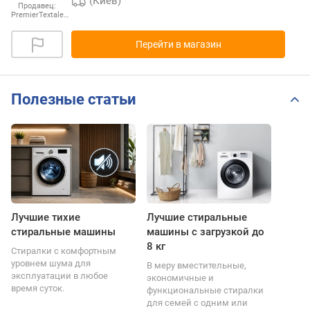
(Киев)
Продавец:
PremierTextale…
Перейти в магазин
Полезные статьи
Лучшие тихие
Лучшие стиральные
стиральные машины
машины с загрузкой до
8 кг
Стиралки с комфортным
уровнем шума для
В меру вместительные,
эксплуатации в любое
экономичные и
время суток.
функциональные стиралки
для семей с одним или