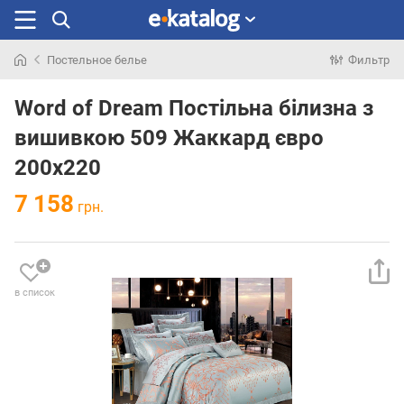
Постельное белье
Фильтр
Искали
раньше
Word of Dream Постільна білизна з
вишивкою 509 Жаккард євро
200х220
7 158
грн.
в список