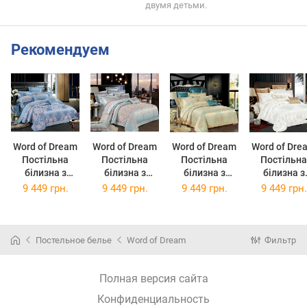
двумя детьми.
Рекомендуем
Word of Dream
Word of Dream
Word of Dream
Word of Dre
Постільна
Постільна
Постільна
Постільна
білизна з
білизна з
білизна з
білизна з
вишивкою 507
вишивкою 509
вишивкою 512
вишивкою 520
9 449 грн.
9 449 грн.
9 449 грн.
9 449 грн.
Жаккард
Жаккард
Жаккард
Жаккард
сімейна
сімейна
сімейна
сімейна
2х150х215
2х150х215
2х150х215
2х150х21
Постельное белье
Word of Dream
Фильтр
Полная версия сайта
Конфиденциальность