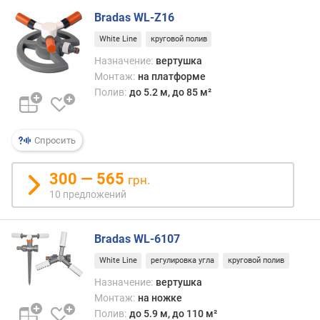
л
Bradas WL-Z16
е
н
White Line
круговой полив
и
Назначение:
вертушка
я
Монтаж:
на платформе
Полив:
до 5.2 м, до 85 м²
п
о
к
Спросить
о
л
и
300 — 565
грн.
ч
10 предложений
е
с
т
Bradas WL-6107
в
White Line
регулировка угла
круговой полив
у
п
Назначение:
вертушка
р
Монтаж:
на ножке
е
Полив:
до 5.9 м, до 110 м²