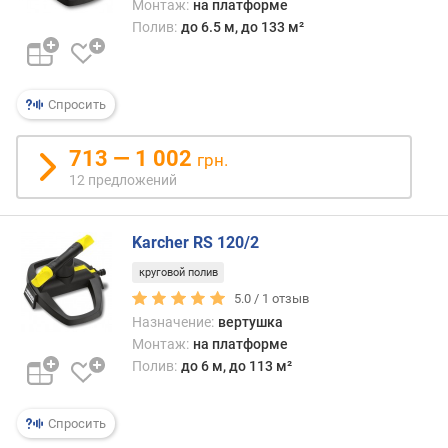
Монтаж:
на платформе
)
Полив:
до 6.5 м, до 133 м²
м
и
н
Спросить
.
п
713 — 1 002
л
грн.
о
12 предложений
щ
а
д
Karcher RS 120/2
ь
круговой полив
п
5.0 /
1
отзыв
о
Назначение:
вертушка
л
и
Монтаж:
на платформе
в
Полив:
до 6 м, до 113 м²
а
(
Спросить
м