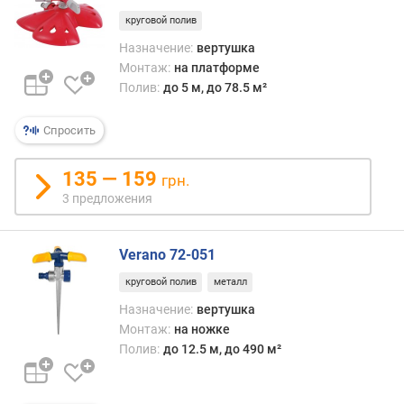
г
от
круговой полив
и
струи
м
Назначение:
вертушка
а
Монтаж:
на платформе
угол
о
Полив:
до 5 м, до 78.5 м²
поли
т
не
д
регул
Спросить
о
(да
р
и
135 — 159
о
грн.
други
г
3 предложения
регул
и
в
х
конс
к
Verano 72-051
немно
д
Впроч
круговой полив
металл
е
во
Назначение:
вертушка
ш
мног
е
Монтаж:
на ножке
случа
в
Полив:
до 12.5 м, до 490 м²
таких
ы
возм
м
впол