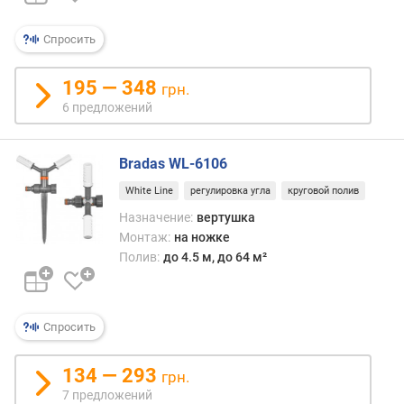
д
л
Спросить
о
ж
е
195 — 348
грн.
н
6 предложений
и
й
Bradas WL-6106
White Line
регулировка угла
круговой полив
ш
и
Назначение:
вертушка
р
Монтаж:
на ножке
и
Полив:
до 4.5 м, до 64 м²
н
а
п
о
Спросить
л
и
134 — 293
грн.
в
7 предложений
а