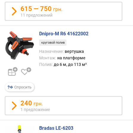
²
)
615 — 750
грн.
11 предложений
м
а
к
Dnipro-M R6 41622002
с
круговой полив
.
п
Назначение:
вертушка
л
Монтаж:
на платформе
о
Полив:
до 6 м, до 113 м²
щ
а
д
Спросить
ь
п
о
240
грн.
л
1 предложение
и
в
а
Bradas LE-6203
(