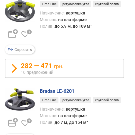
м
Lime Line
регулировка угла
круговой полив
²
Назначение:
вертушка
)
Монтаж:
на платформе
Полив:
до 5.9 м, до 109 м²
р
е
ж
и
Спросить
м
о
282 — 471
грн.
в
10 предложений
р
а
с
Bradas LE-6201
п
ы
Lime Line
регулировка угла
круговой полив
л
Назначение:
вертушка
е
Монтаж:
на платформе
н
Полив:
до 7 м, до 154 м²
и
я