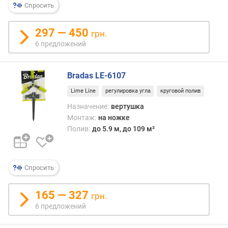
(
Спросить
ш
т
297 — 450
грн.
)
6 предложений
к
о
Bradas LE-6107
л
и
Lime Line
регулировка угла
круговой полив
ч
Назначение:
вертушка
е
Монтаж:
на ножке
с
Полив:
до 5.9 м, до 109 м²
т
в
о
д
Спросить
ю
з
165 — 327
(
грн.
ш
6 предложений
т
)