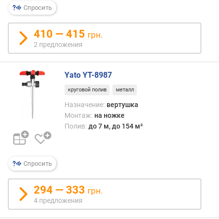
доста
Спросить
п
при
о
этом
о
410 — 415
грн.
поли
т
2 предложения
получ
з
дост
ы
равн
в
Yato YT-8987
а
а
сами
круговой полив
металл
м
устро
Назначение:
вертушка
—
п
Монтаж:
на ножке
прос
о
Полив:
до 7 м, до 154 м²
и
д
недо
а
т
е
Спросить
д
о
294 — 333
грн.
б
4 предложения
а
в