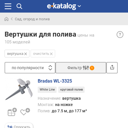
Сад, огород и полив
Искали
Верт
раньше
Вертушки для полива
цены
на
— во
105 моделей
вращ
дюз
вертушка
очистить
во
врем
по популярности
Фильтр
рабо
1
може
Сортировать
пред
Bradas WL-3325
п
в
White Line
круговой полив
о
разн
п
типах
Назначение:
вертушка
о
дожд
Монтаж:
на ножке
п
Одна
Полив:
до 7.5 м, до 177 м²
у
к
л
верт
я
Спросить