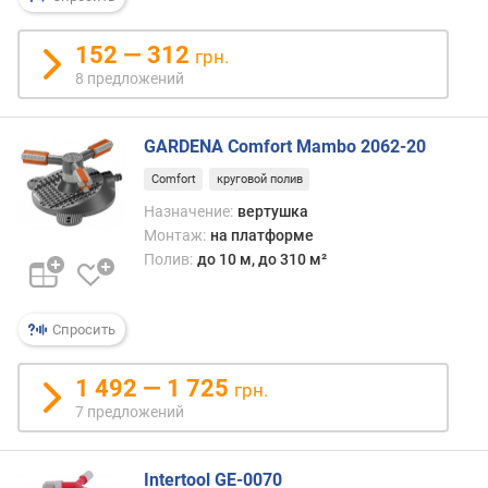
относ
р
саму
н
прос
152 — 312
грн.
о
разн
8 предложений
с
подо
т
устро
и
моде
GARDENA Comfort Mambo 2062-20
с
о
Comfort
круговой полив
непр
т
струё
Назначение:
вертушка
д
в
Монтаж:
на платформе
е
кото
Полив:
до 10 м, до 310 м²
ш
сопл
е
при
в
работ
Спросить
ы
прохо
х
полн
к
1 492 — 1 725
грн.
круг
д
7 предложений
за
о
счёт
р
«реа
о
Intertool GE-0070
тяги»