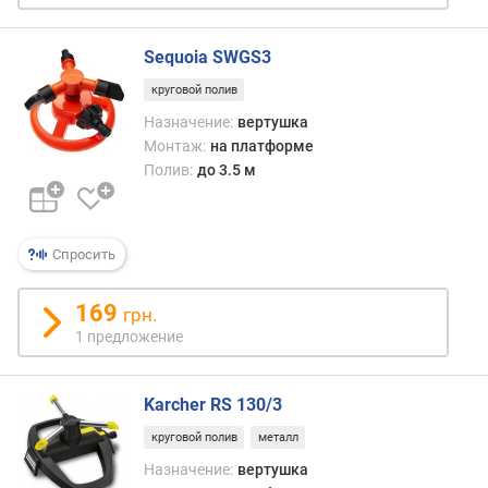
(
м
Sequoia SWGS3
)
круговой полив
д
Назначение:
вертушка
а
Монтаж:
на платформе
л
Полив:
до 3.5 м
ь
н
о
с
Спросить
т
ь
169
грн.
п
1 предложение
о
л
и
Karcher RS 130/3
в
а
круговой полив
металл
(
Назначение:
вертушка
м