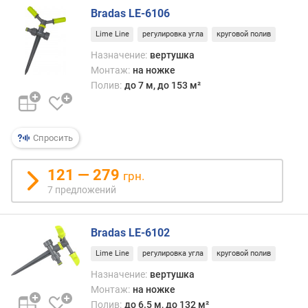
Bradas LE-6106
к
Lime Line
регулировка угла
круговой полив
л
Назначение:
вертушка
а
Монтаж:
на ножке
в
и
Полив:
до 7 м, до 153 м²
ш
и
б
Спросить
л
о
к
121 — 279
грн.
и
7 предложений
р
о
в
Bradas LE-6102
к
Lime Line
регулировка угла
круговой полив
и
д
Назначение:
вертушка
ю
Монтаж:
на ножке
з
Полив:
до 6.5 м, до 132 м²