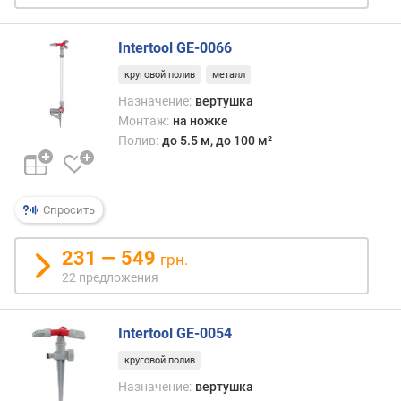
с
у
н
Intertool GE-0066
к
круговой полив
металл
и
(
Назначение:
вертушка
с
Монтаж:
на ножке
м
Полив:
до 5.5 м, до 100 м²
)
Спросить
231 — 549
грн.
22 предложения
Intertool GE-0054
круговой полив
Назначение:
вертушка