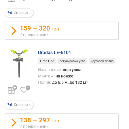
(
ш
Спросить
т
)
159 — 320
грн.
в
7 предложений
ы
с
о
Bradas LE-6101
т
Lime Line
регулировка угла
круговой полив
а
п
Назначение:
вертушка
о
Монтаж:
на ножке
д
Полив:
до 6.5 м, до 132 м²
ъ
е
м
Спросить
а
ф
о
138 — 297
грн.
р
7 предложений