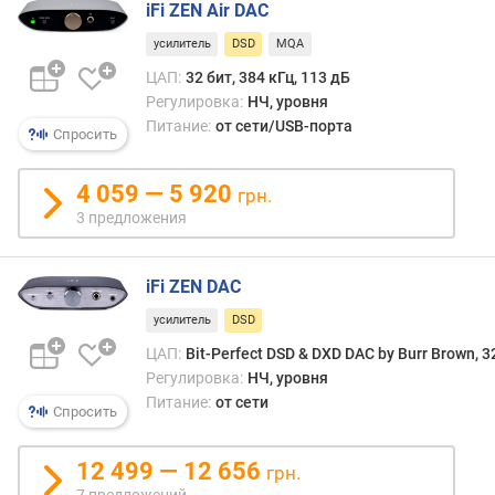
)
iFi ZEN Air DAC
м
усилитель
DSD
MQA
и
ЦАП:
32 бит, 384 кГц, 113 дБ
н
Регулировка:
НЧ, уровня
.
Питание:
от сети/USB-порта
Спросить
ч
а
с
4 059 — 5 920
грн.
т
3 предложения
о
т
а
iFi ZEN DAC
м
усилитель
DSD
а
ЦАП:
Bit-Perfect DSD & DXD DAC by Burr Brown, 32
к
Регулировка:
НЧ, уровня
с
Питание:
от сети
Спросить
.
ч
а
12 499 — 12 656
грн.
с
7 предложений