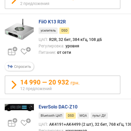
обор
л
2 предложения
е
н
FiiO K13 R2R
и
я
усилитель
DSD
ЦАП:
R2R, 32 бит, 384 кГц, 108 дБ
п
Регулировка:
уровня
о
Питание:
от сети
к
о
л
Спросить
и
ч
14 990 — 20 932
грн.
е
12 предложений
с
т
в
EverSolo DAC-Z10
у
п
Bluetooth ЦАП
DSD
MQA
пульт ДУ
р
ЦАП:
AK4191+AK4499 (2 шт), 32 бит, 768 кГц, 13
е
Регулировка:
наушников