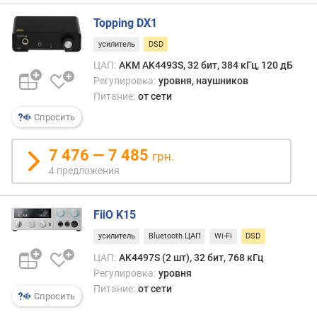
е
Topping DX1
т
и
усилитель
DSD
з
ЦАП:
AKM AK4493S, 32 бит, 384 кГц, 120 дБ
а
Регулировка:
уровня, наушников
ц
Питание:
от сети
и
и
Спросить
Ц
А
7 476 — 7 485
грн.
П
4 предложения
(
к
Г
FiiO K15
ц
)
усилитель
Bluetooth ЦАП
Wi-Fi
DSD
ЦАП:
AK4497S (2 шт), 32 бит, 768 кГц
р
Регулировка:
уровня
а
Питание:
от сети
з
Спросить
р