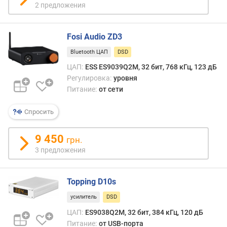
2 предложения
а
м
и
Fosi Audio ZD3
ч
е
Bluetooth ЦАП
DSD
с
ЦАП:
ESS ES9039Q2M, 32 бит, 768 кГц, 123 дБ
к
Регулировка:
уровня
и
Питание:
от сети
й
д
Спросить
и
а
п
9 450
грн.
а
3 предложения
з
о
н
Topping D10s
(
усилитель
DSD
д
Б
ЦАП:
ES9038Q2M, 32 бит, 384 кГц, 120 дБ
)
Питание:
от USB-порта