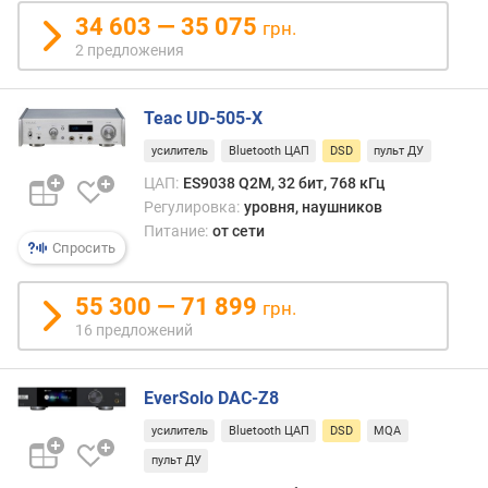
я
34 603 — 35 075
грн.
д
2 предложения
н
о
с
Teac UD-505-X
т
ь
усилитель
Bluetooth ЦАП
DSD
пульт ДУ
Ц
ЦАП:
ES9038 Q2M, 32 бит, 768 кГц
А
Регулировка:
уровня, наушников
П
Питание:
от сети
(
Спросить
б
и
55 300 — 71 899
грн.
т
16 предложений
)
о
EverSolo DAC-Z8
т
н
усилитель
Bluetooth ЦАП
DSD
MQA
о
пульт ДУ
ш