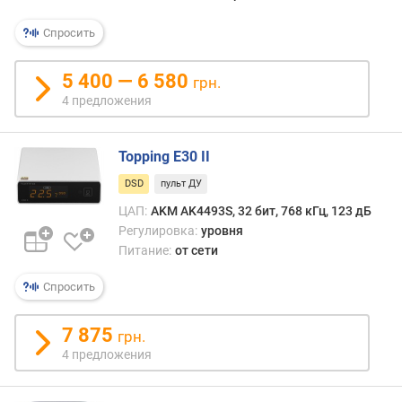
к
Спросить
о
л
5 400 — 6 580
и
грн.
ч
4 предложения
е
с
Topping E30 II
т
в
DSD
пульт ДУ
о
ЦАП:
AKM AK4493S, 32 бит, 768 кГц, 123 дБ
к
Регулировка:
уровня
а
Питание:
от сети
н
а
Спросить
л
о
в
7 875
грн.
(
4 предложения
ш
т