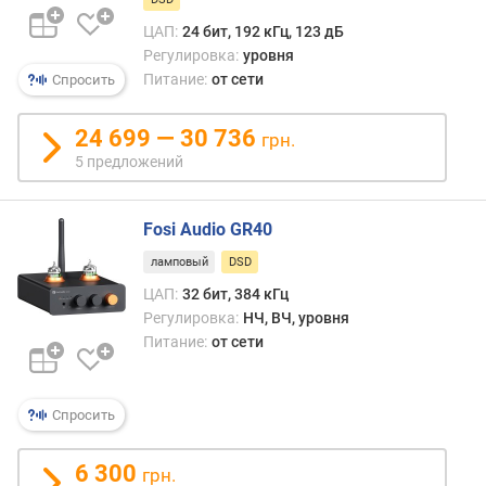
т
ЦАП:
24 бит, 192 кГц, 123 дБ
е
Регулировка:
уровня
л
Питание:
от сети
Спросить
ь
н
о
24 699 — 30 736
грн.
с
5 предложений
т
ь
(
Fosi Audio GR40
R
ламповый
DSD
C
A
ЦАП:
32 бит, 384 кГц
/
Регулировка:
НЧ, ВЧ, уровня
X
Питание:
от сети
L
R
)
Спросить
(
м
6 300
В
грн.