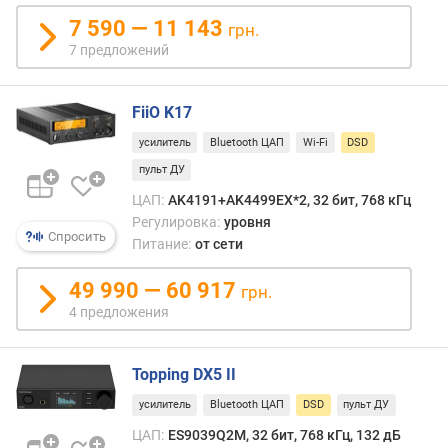
моду
р
Разр
7 590 — 11 143
грн.
н
таког
7 предложений
о
сигна
с
соста
т
всего
FiiO K17
и
1
усилитель
Bluetooth ЦАП
Wi-Fi
DSD
бит,
о
зато
пульт ДУ
т
часто
ЦАП:
AK4191+AK4499EX*2, 32 бит, 768 кГц
д
диск
Регулировка:
уровня
е
дости
Спросить
Питание:
от сети
ш
2822,
е
кГц
49 990 — 60 917
в
грн.
(в
ы
4 предложения
64
х
раза
к
больш
д
Topping DX5 II
чем
о
в
усилитель
Bluetooth ЦАП
DSD
пульт ДУ
р
форм
ЦАП:
ES9039Q2M, 32 бит, 768 кГц, 132 дБ
о
Audio