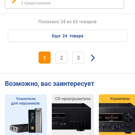
)
3 предложения
в
х
Показано 24 из 63 товаров
о
д
еще
24
товара
н
о
й
1
2
3
и
м
п
е
Возможно, вас заинтересует
д
а
н
с
(
R
C
A