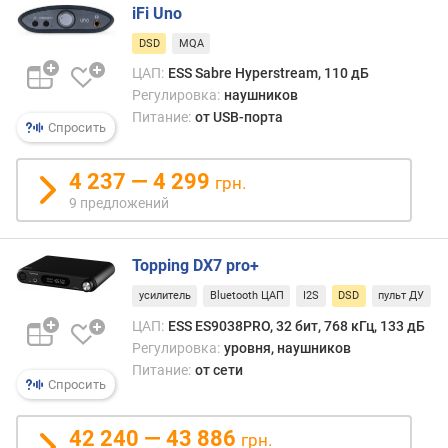
стойк
iFi Uno
п
к
о
DSD
MQA
ошиб
о
а
ЦАП:
ESS Sabre Hyperstream, 110 дБ
т
такж
Регулировка:
наушников
з
мень
Питание:
от USB-порта
ы
Спросить
уров
в
шума
а
В
4 237 — 4 299
грн.
м
цело
9 предложений
DSD
п
счита
о
проф
Topping DX7 pro+
д
станд
а
усилитель
Bluetooth ЦАП
I2S
DSD
пульт ДУ
его
т
подд
ЦАП:
ESS ES9038PRO, 32 бит, 768 кГц, 133 дБ
е
встре
Регулировка:
уровня, наушников
д
в
Питание:
от сети
о
Спросить
осно
б
в
а
высо
42 240 — 43 886
грн.
в