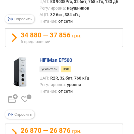
е
ЦАП:
ES 9038Pro, 32 бит, 768 кГц, 133 дБ
н
Регулировка:
наушников
и
АЦП:
32 бит, 384 кГц
Спросить
е
Питание:
от сети
с
и
34 880 — 37 856
грн.
г
6 предложений
н
а
л
HiFiMan EF500
/
ш
усилитель
DSD
у
ЦАП:
R2R, 32 бит, 768 кГц
м
Регулировка:
уровня
(
Питание:
от сети
д
Б
)
Спросить
д
и
26 870 — 26 876
грн.
н