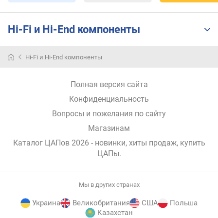
/
X
L
Hi-Fi и Hi-End компоненты
R
)
(
Hi-Fi и Hi-End компоненты
к
О
м
Полная версия сайта
)
Конфиденциальность
в
Вопросы и пожелания по сайту
ы
Магазинам
х
Каталог ЦАПов 2026 - новинки, хиты продаж,
купить
о
д
ЦАПы
.
н
о
е
Мы в других странах
н
Украина
Великобритания
США
Польша
а
Казахстан
п