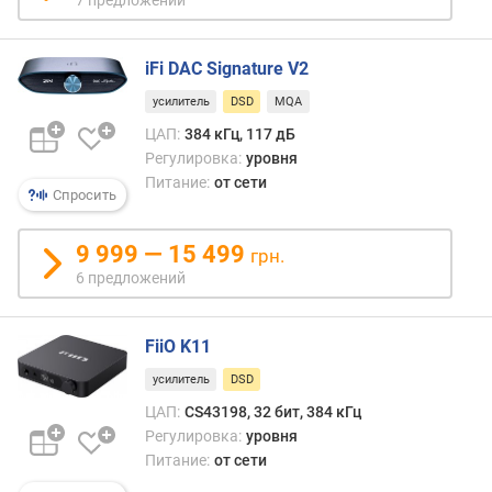
т
о
т
iFi DAC Signature V2
а
усилитель
DSD
MQA
B
ЦАП:
384 кГц, 117 дБ
l
Регулировка:
уровня
u
Питание:
от сети
Спросить
e
t
o
9 999 — 15 499
грн.
o
6 предложений
t
h
FiiO K11
п
о
усилитель
DSD
д
ЦАП:
CS43198, 32 бит, 384 кГц
д
Регулировка:
уровня
е
Питание:
от сети
р