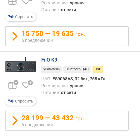
г
Регулировка:
уровня
CD).
и
Питание:
от сети
По
м
Спросить
срав
с
о
боле
15 750 — 19 635
грн.
т
расп
5 предложений
д
станд
о
испо
р
импу
FiiO K9
о
кодо
г
усилитель
Bluetooth ЦАП
DSD
моду
и
данн
ЦАП:
ES9068AS, 32 бит, 768 кГц
х
форм
Регулировка:
уровня
к
обес
Питание:
от сети
д
боле
е
Спросить
высо
ш
качес
е
звука
28 199 — 43 432
грн.
в
лучш
6 предложений
ы
поме
м
и