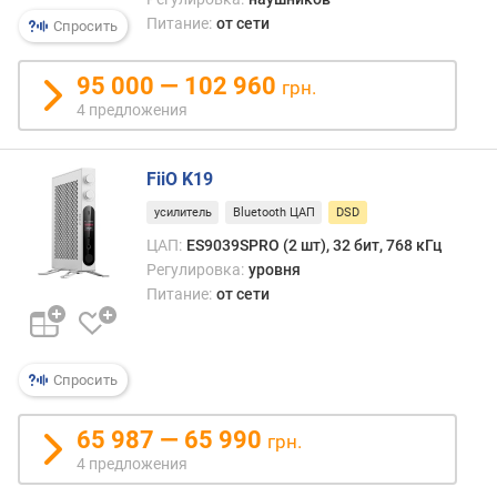
д
Питание:
от сети
Спросить
л
о
ж
95 000 — 102 960
грн.
е
4 предложения
н
и
й
FiiO K19
усилитель
Bluetooth ЦАП
DSD
ч
ЦАП:
ES9039SPRO (2 шт), 32 бит, 768 кГц
а
Регулировка:
уровня
с
Питание:
от сети
т
о
т
а
Спросить
д
и
65 987 — 65 990
грн.
с
4 предложения
к
р