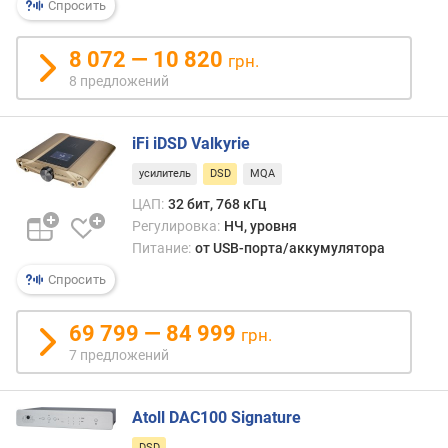
ж
Спросить
к
а
8 072 — 10 820
грн.
a
8 предложений
p
t
X
iFi iDSD Valkyrie
в
усилитель
DSD
MQA
х
ЦАП:
32 бит, 768 кГц
о
Регулировка:
НЧ, уровня
д
Питание:
от USB-порта/аккумулятора
н
а
Спросить
я
ч
69 799 — 84 999
грн.
у
7 предложений
в
с
т
Atoll DAC100 Signature
в
и
DSD