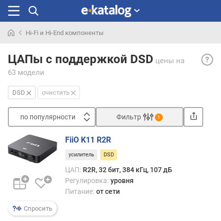
Hi-Fi и Hi-End компоненты
Искали
Подд
раньше
ЦАПы с поддержкой DSD
цены
на
DSD
63 модели
— по
устр
DSD
очистить
станд
DSD
по популярности
Фильтр
—
1
спец
Сортировать
станд
FiiO K11 R2R
п
цифр
усилитель
DSD
о
аудио
п
испо
ЦАП:
R2R, 32 бит, 384 кГц, 107 дБ
о
т.
Регулировка:
уровня
п
н.
Питание:
от сети
у
плотн
л
Спросить
импу
я